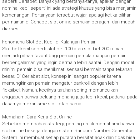
seperti Ceriabet. Banyak yang bertanya-tanya, apakah dengan
nominal kecil seperti ini ada strategi khusus yang bisa menjamin
kemenangan. Pertanyaan tersebut wajar, apalagi ketika pilihan
permainan di Ceriabet slot online semakin beragam dan mudah
diakses.
Fenomena Slot Bet Kecil di Kalangan Pemain
Slot bet kecil seperti slot bet 100 atau slot bet 200 rupiah
menjadi pilihan favorit bagi pemain pemula maupun pemain
berpengalaman yang ingin bermain lebih santai. Dengan modal
minim, pemain bisa menikmati sensasi bermain tanpa tekanan
besar. Di Ceriabet slot, konsep ini sangat populer karena
memungkinkan pemain mengatur bankroll dengan lebih
fleksibel. Namun, kecilnya taruhan sering memunculkan
anggapan bahwa peluang menang juga lebih kecil, padahal pada
dasarnya mekanisme slot tetap sama.
Memahami Cara Kerja Slot Online
Sebelum membahas strategi, penting untuk memahami bahwa
slot online bekerja dengan sistem Random Number Generator.
Sistem ini membuat setiap putaran bersifat acak dan tidak bisa