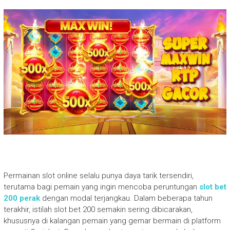
Permainan slot online selalu punya daya tarik tersendiri,
terutama bagi pemain yang ingin mencoba peruntungan
slot bet
200 perak
dengan modal terjangkau. Dalam beberapa tahun
terakhir, istilah slot bet 200 semakin sering dibicarakan,
khususnya di kalangan pemain yang gemar bermain di platform