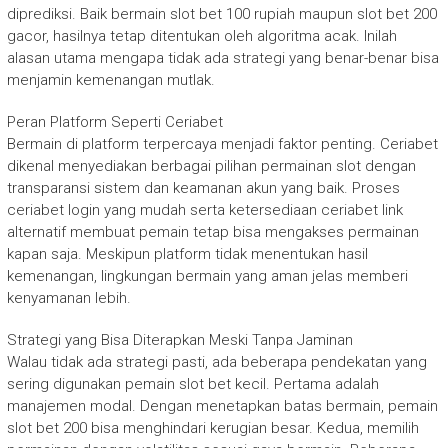
diprediksi. Baik bermain slot bet 100 rupiah maupun slot bet 200
gacor, hasilnya tetap ditentukan oleh algoritma acak. Inilah
alasan utama mengapa tidak ada strategi yang benar-benar bisa
menjamin kemenangan mutlak.
Peran Platform Seperti Ceriabet
Bermain di platform terpercaya menjadi faktor penting. Ceriabet
dikenal menyediakan berbagai pilihan permainan slot dengan
transparansi sistem dan keamanan akun yang baik. Proses
ceriabet login yang mudah serta ketersediaan ceriabet link
alternatif membuat pemain tetap bisa mengakses permainan
kapan saja. Meskipun platform tidak menentukan hasil
kemenangan, lingkungan bermain yang aman jelas memberi
kenyamanan lebih.
Strategi yang Bisa Diterapkan Meski Tanpa Jaminan
Walau tidak ada strategi pasti, ada beberapa pendekatan yang
sering digunakan pemain slot bet kecil. Pertama adalah
manajemen modal. Dengan menetapkan batas bermain, pemain
slot bet 200 bisa menghindari kerugian besar. Kedua, memilih