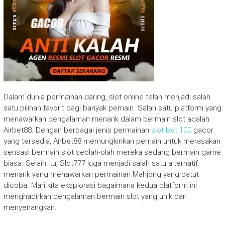
Dalam dunia permainan daring, slot online telah menjadi salah
satu pilihan favorit bagi banyak pemain. Salah satu platform yang
menawarkan pengalaman menarik dalam bermain slot adalah
Airbet88. Dengan berbagai jenis permainan
slot bet 100
gacor
yang tersedia, Airbet88 memungkinkan pemain untuk merasakan
sensasi bermain slot seolah-olah mereka sedang bermain game
biasa. Selain itu, Slot777 juga menjadi salah satu alternatif
menarik yang menawarkan permainan Mahjong yang patut
dicoba. Mari kita eksplorasi bagaimana kedua platform ini
menghadirkan pengalaman bermain slot yang unik dan
menyenangkan.