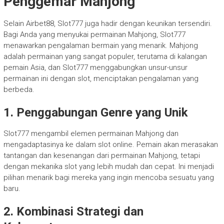
Penggemar Mahjong
Selain Airbet88, Slot777 juga hadir dengan keunikan tersendiri.
Bagi Anda yang menyukai permainan Mahjong, Slot777
menawarkan pengalaman bermain yang menarik. Mahjong
adalah permainan yang sangat populer, terutama di kalangan
pemain Asia, dan Slot777 menggabungkan unsur-unsur
permainan ini dengan slot, menciptakan pengalaman yang
berbeda.
1.
Penggabungan Genre yang Unik
Slot777 mengambil elemen permainan Mahjong dan
mengadaptasinya ke dalam slot online. Pemain akan merasakan
tantangan dan kesenangan dari permainan Mahjong, tetapi
dengan mekanika slot yang lebih mudah dan cepat. Ini menjadi
pilihan menarik bagi mereka yang ingin mencoba sesuatu yang
baru.
2.
Kombinasi Strategi dan