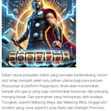
Dalam dunia perjudian online yang semakin berkembang, mesin
slot tetap menjadi salah satu pilihan utama bagi para pemain.
Khususnya di platform Pasjackpot, Anda akan menemukan
banyak slot gacor yang siap memberikan keseruan dan peluang
menang besar. Dari permainan yang terinspirasi oleh budaya
Tiongkok, seperti Mahjong Ways dan Mahjong Wins, hingga slot
modern yang ceria seperti Lucky Neko dan Starlight Princess,