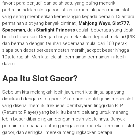
favorit para penjudi, dan salah satu yang paling menarik
perhatian adalah slot gacor. Istilah ini merujuk pada mesin slot
yang sering memberikan kemenangan kepada pemain. Di antara
permainan slot yang banyak diminati,
Mahjong Ways
,
Slot777
,
Spaceman
, dan
Starlight Princess
adalah beberapa yang tidak
boleh dilewatkan. Dengan hanya melakukan deposit melalui QRIS
dan bermain dengan taruhan sederhana mulai dari 100 perak,
siapa pun dapat berkesempatan meraih jackpot besar hingga
10 juta rupiah! Mari kita jelajahi permainan-permainan ini lebih
dalam.
Apa Itu Slot Gacor?
Sebelum kita melangkah lebih jauh, mari kita tinjau apa yang
dimaksud dengan slot gacor. Slot gacor adalah jenis mesin slot
yang dikenal memiliki frekuensi pembayaran tinggi dan RTP
(Return to Player) yang baik. Itu berarti peluang untuk menang
lebih besar dibandingkan dengan mesin slot lainnya. Banyak
pemain membahas tentang pengalaman mereka bermain di slot
gacor, dan seringkali mereka mengungkapkan betapa