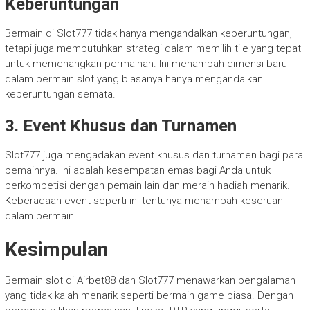
Keberuntungan
Bermain di Slot777 tidak hanya mengandalkan keberuntungan,
tetapi juga membutuhkan strategi dalam memilih tile yang tepat
untuk memenangkan permainan. Ini menambah dimensi baru
dalam bermain slot yang biasanya hanya mengandalkan
keberuntungan semata.
3.
Event Khusus dan Turnamen
Slot777 juga mengadakan event khusus dan turnamen bagi para
pemainnya. Ini adalah kesempatan emas bagi Anda untuk
berkompetisi dengan pemain lain dan meraih hadiah menarik.
Keberadaan event seperti ini tentunya menambah keseruan
dalam bermain.
Kesimpulan
Bermain slot di Airbet88 dan Slot777 menawarkan pengalaman
yang tidak kalah menarik seperti bermain game biasa. Dengan