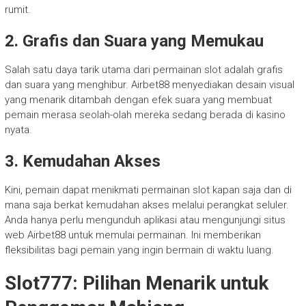
rumit.
2.
Grafis dan Suara yang Memukau
Salah satu daya tarik utama dari permainan slot adalah grafis
dan suara yang menghibur. Airbet88 menyediakan desain visual
yang menarik ditambah dengan efek suara yang membuat
pemain merasa seolah-olah mereka sedang berada di kasino
nyata.
3.
Kemudahan Akses
Kini, pemain dapat menikmati permainan slot kapan saja dan di
mana saja berkat kemudahan akses melalui perangkat seluler.
Anda hanya perlu mengunduh aplikasi atau mengunjungi situs
web Airbet88 untuk memulai permainan. Ini memberikan
fleksibilitas bagi pemain yang ingin bermain di waktu luang.
Slot777: Pilihan Menarik untuk