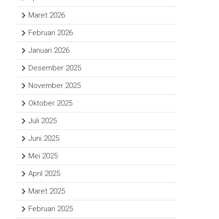
Maret 2026
Februari 2026
Januari 2026
Desember 2025
November 2025
Oktober 2025
Juli 2025
Juni 2025
Mei 2025
April 2025
Maret 2025
Februari 2025