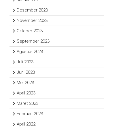
Desember 2023
November 2023
Oktober 2023
September 2023
Agustus 2023
Juli 2023
Juni 2023
Mei 2023
April 2023
Maret 2023
Februari 2023
April 2022