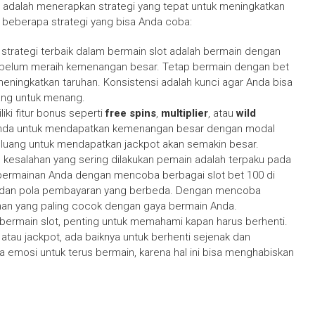
 adalah menerapkan strategi yang tepat untuk meningkatkan
ah beberapa strategi yang bisa Anda coba:
 strategi terbaik dalam bermain slot adalah bermain dengan
ka belum meraih kemenangan besar. Tetap bermain dengan bet
ningkatkan taruhan. Konsistensi adalah kunci agar Anda bisa
uang untuk menang.
liki fitur bonus seperti
free spins
,
multiplier
, atau
wild
ang Anda untuk mendapatkan kemenangan besar dengan modal
peluang untuk mendapatkan jackpot akan semakin besar.
 kesalahan yang sering dilakukan pemain adalah terpaku pada
an permainan Anda dengan mencoba berbagai slot bet 100 di
ik dan pola pembayaran yang berbeda. Dengan mencoba
nan yang paling cocok dengan gaya bermain Anda.
bermain slot, penting untuk memahami kapan harus berhenti.
au jackpot, ada baiknya untuk berhenti sejenak dan
emosi untuk terus bermain, karena hal ini bisa menghabiskan