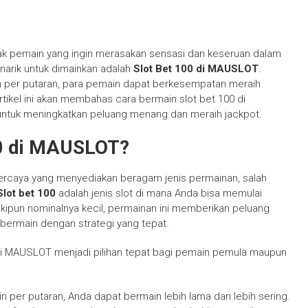
nyak pemain yang ingin merasakan sensasi dan keseruan dalam
narik untuk dimainkan adalah
Slot Bet 100 di MAUSLOT
.
n per putaran, para pemain dapat berkesempatan meraih
kel ini akan membahas cara bermain slot bet 100 di
 untuk meningkatkan peluang menang dan meraih jackpot.
00 di MAUSLOT?
ercaya yang menyediakan beragam jenis permainan, salah
Slot bet 100
adalah jenis slot di mana Anda bisa memulai
kipun nominalnya kecil, permainan ini memberikan peluang
 bermain dengan strategi yang tepat.
 di MAUSLOT menjadi pilihan tepat bagi pemain pemula maupun
 per putaran, Anda dapat bermain lebih lama dan lebih sering.