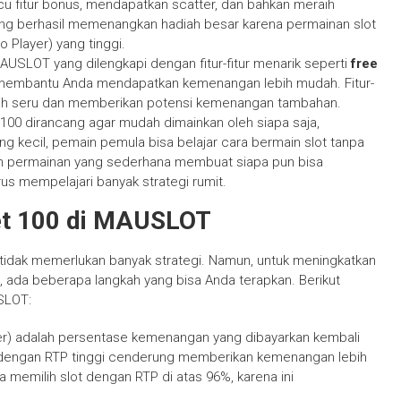
u fitur bonus, mendapatkan scatter, dan bahkan meraih
yang berhasil memenangkan hadiah besar karena permainan slot
 Player) yang tinggi.
AUSLOT yang dilengkapi dengan fitur-fitur menarik seperti
free
membantu Anda mendapatkan kemenangan lebih mudah. Fitur-
ebih seru dan memberikan potensi kemenangan tambahan.
 100 dirancang agar mudah dimainkan oleh siapa saja,
g kecil, pemain pemula bisa belajar cara bermain slot tanpa
uran permainan yang sederhana membuat siapa pun bisa
s mempelajari banyak strategi rumit.
et 100 di MAUSLOT
tidak memerlukan banyak strategi. Namun, untuk meningkatkan
ada beberapa langkah yang bisa Anda terapkan. Berikut
SLOT:
er) adalah persentase kemenangan yang dibayarkan kembali
t dengan RTP tinggi cenderung memberikan kemenangan lebih
 memilih slot dengan RTP di atas 96%, karena ini