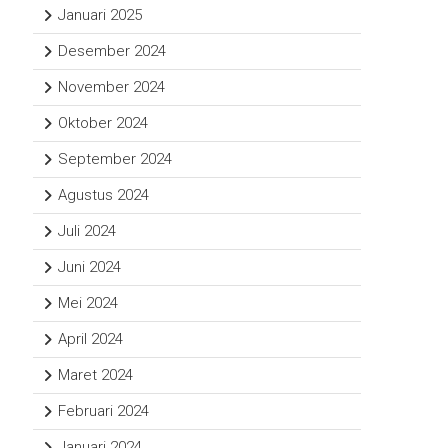
Januari 2025
Desember 2024
November 2024
Oktober 2024
September 2024
Agustus 2024
Juli 2024
Juni 2024
Mei 2024
April 2024
Maret 2024
Februari 2024
Januari 2024