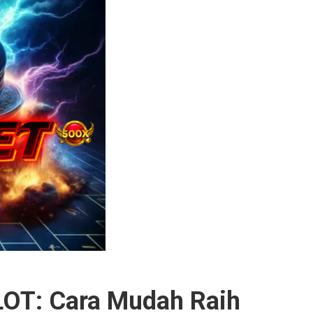
LOT: Cara Mudah Raih