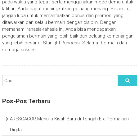
pada waktu yang tepat, serta menggunakan mode demo untuk
latihan, Anda dapat meningkatkan peluang menang. Selain itu,
jangan lupa untuk memanfaatkan bonus dan promosi yang
ditawarkan dan selalu bermain dengan disiplin. Dengan
memahami rahasia-rahasia ini, Anda bisa mendapatkan
pengalaman bermain yang lebih baik dan peluang kemenangan
yang lebih besar di Starlight Princess. Selamat bermain dan
semoga sukses!
Pos-Pos Terbaru
ARESGACOR Menulis Kisah Baru di Tengah Era Permainan
Digital