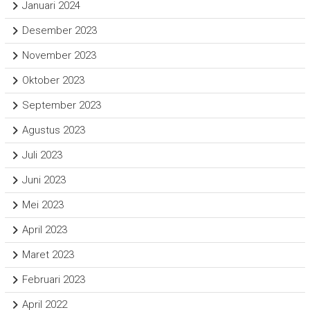
Januari 2024
Desember 2023
November 2023
Oktober 2023
September 2023
Agustus 2023
Juli 2023
Juni 2023
Mei 2023
April 2023
Maret 2023
Februari 2023
April 2022