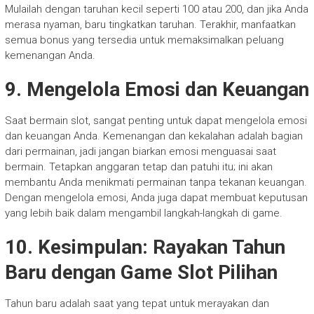
Mulailah dengan taruhan kecil seperti 100 atau 200, dan jika Anda
merasa nyaman, baru tingkatkan taruhan. Terakhir, manfaatkan
semua bonus yang tersedia untuk memaksimalkan peluang
kemenangan Anda.
9. Mengelola Emosi dan Keuangan
Saat bermain slot, sangat penting untuk dapat mengelola emosi
dan keuangan Anda. Kemenangan dan kekalahan adalah bagian
dari permainan, jadi jangan biarkan emosi menguasai saat
bermain. Tetapkan anggaran tetap dan patuhi itu; ini akan
membantu Anda menikmati permainan tanpa tekanan keuangan.
Dengan mengelola emosi, Anda juga dapat membuat keputusan
yang lebih baik dalam mengambil langkah-langkah di game.
10. Kesimpulan: Rayakan Tahun
Baru dengan Game Slot Pilihan
Tahun baru adalah saat yang tepat untuk merayakan dan