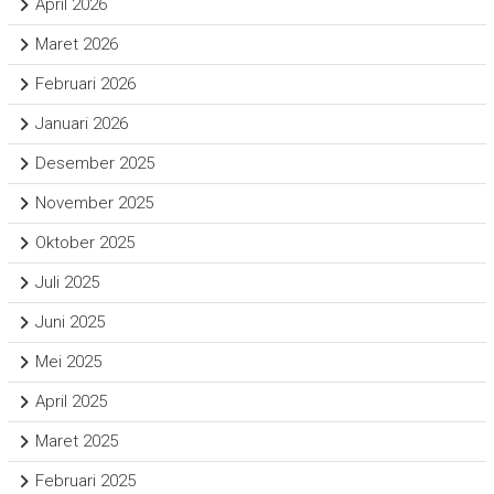
April 2026
Maret 2026
Februari 2026
Januari 2026
Desember 2025
November 2025
Oktober 2025
Juli 2025
Juni 2025
Mei 2025
April 2025
Maret 2025
Februari 2025