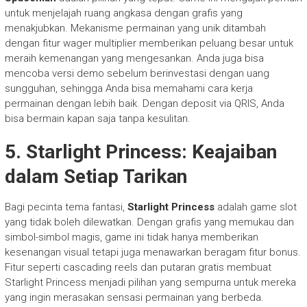
untuk menjelajah ruang angkasa dengan grafis yang
menakjubkan. Mekanisme permainan yang unik ditambah
dengan fitur wager multiplier memberikan peluang besar untuk
meraih kemenangan yang mengesankan. Anda juga bisa
mencoba versi demo sebelum berinvestasi dengan uang
sungguhan, sehingga Anda bisa memahami cara kerja
permainan dengan lebih baik. Dengan deposit via QRIS, Anda
bisa bermain kapan saja tanpa kesulitan.
5. Starlight Princess: Keajaiban
dalam Setiap Tarikan
Bagi pecinta tema fantasi,
Starlight Princess
adalah game slot
yang tidak boleh dilewatkan. Dengan grafis yang memukau dan
simbol-simbol magis, game ini tidak hanya memberikan
kesenangan visual tetapi juga menawarkan beragam fitur bonus.
Fitur seperti cascading reels dan putaran gratis membuat
Starlight Princess menjadi pilihan yang sempurna untuk mereka
yang ingin merasakan sensasi permainan yang berbeda.