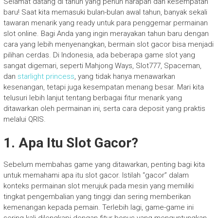
Selamat datang di tahun yang penuh harapan dan kesempatan
baru! Saat kita memasuki bulan-bulan awal tahun, banyak sekali
tawaran menarik yang ready untuk para penggemar permainan
slot online. Bagi Anda yang ingin merayakan tahun baru dengan
cara yang lebih menyenangkan, bermain slot gacor bisa menjadi
pilihan cerdas. Di Indonesia, ada beberapa game slot yang
sangat digemari, seperti Mahjong Ways, Slot777, Spaceman,
dan
starlight princess
, yang tidak hanya menawarkan
kesenangan, tetapi juga kesempatan menang besar. Mari kita
telusuri lebih lanjut tentang berbagai fitur menarik yang
ditawarkan oleh permainan ini, serta cara deposit yang praktis
melalui QRIS.
1. Apa Itu Slot Gacor?
Sebelum membahas game yang ditawarkan, penting bagi kita
untuk memahami apa itu slot gacor. Istilah “gacor” dalam
konteks permainan slot merujuk pada mesin yang memiliki
tingkat pengembalian yang tinggi dan sering memberikan
kemenangan kepada pemain. Terlebih lagi, game-game ini