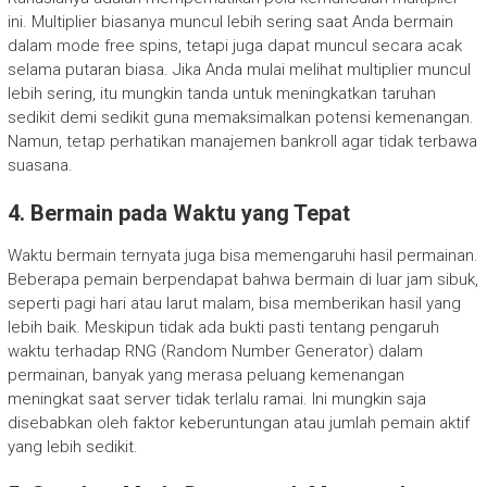
ini. Multiplier biasanya muncul lebih sering saat Anda bermain
dalam mode free spins, tetapi juga dapat muncul secara acak
selama putaran biasa. Jika Anda mulai melihat multiplier muncul
lebih sering, itu mungkin tanda untuk meningkatkan taruhan
sedikit demi sedikit guna memaksimalkan potensi kemenangan.
Namun, tetap perhatikan manajemen bankroll agar tidak terbawa
suasana.
4. Bermain pada Waktu yang Tepat
Waktu bermain ternyata juga bisa memengaruhi hasil permainan.
Beberapa pemain berpendapat bahwa bermain di luar jam sibuk,
seperti pagi hari atau larut malam, bisa memberikan hasil yang
lebih baik. Meskipun tidak ada bukti pasti tentang pengaruh
waktu terhadap RNG (Random Number Generator) dalam
permainan, banyak yang merasa peluang kemenangan
meningkat saat server tidak terlalu ramai. Ini mungkin saja
disebabkan oleh faktor keberuntungan atau jumlah pemain aktif
yang lebih sedikit.