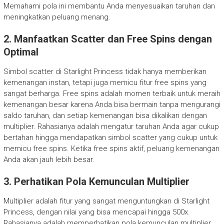
Memahami pola ini membantu Anda menyesuaikan taruhan dan
meningkatkan peluang menang.
2. Manfaatkan Scatter dan Free Spins dengan
Optimal
Simbol scatter di Starlight Princess tidak hanya memberikan
kemenangan instan, tetapi juga memicu fitur free spins yang
sangat berharga. Free spins adalah momen terbaik untuk meraih
kemenangan besar karena Anda bisa bermain tanpa mengurangi
saldo taruhan, dan setiap kemenangan bisa dikalikan dengan
multiplier. Rahasianya adalah mengatur taruhan Anda agar cukup
bertahan hingga mendapatkan simbol scatter yang cukup untuk
memicu free spins. Ketika free spins aktif, peluang kemenangan
Anda akan jauh lebih besar.
3. Perhatikan Pola Kemunculan Multiplier
Multiplier adalah fitur yang sangat menguntungkan di Starlight
Princess, dengan nilai yang bisa mencapai hingga 500x.
Rahasianya adalah memperhatikan pola kemunculan multiplier