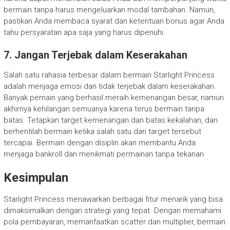
bermain tanpa harus mengeluarkan modal tambahan. Namun,
pastikan Anda membaca syarat dan ketentuan bonus agar Anda
tahu persyaratan apa saja yang harus dipenuhi.
7. Jangan Terjebak dalam Keserakahan
Salah satu rahasia terbesar dalam bermain Starlight Princess
adalah menjaga emosi dan tidak terjebak dalam keserakahan.
Banyak pemain yang berhasil meraih kemenangan besar, namun
akhirnya kehilangan semuanya karena terus bermain tanpa
batas. Tetapkan target kemenangan dan batas kekalahan, dan
berhentilah bermain ketika salah satu dari target tersebut
tercapai. Bermain dengan disiplin akan membantu Anda
menjaga bankroll dan menikmati permainan tanpa tekanan.
Kesimpulan
Starlight Princess menawarkan berbagai fitur menarik yang bisa
dimaksimalkan dengan strategi yang tepat. Dengan memahami
pola pembayaran, memanfaatkan scatter dan multiplier, bermain