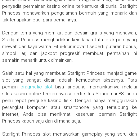
penyedia permainan kasino online terkemuka di dunia, Starlight
Princess menawarkan pengalaman bermain yang menarik dan
tak terlupakan bagi para pemainnya.
Dengan tema yang memikat dan desain grafis yang menawan,
Starlight Princess menghadirkan keindahan tata letak putri yang
mewah dan kaya warna. Fitur-fitur inovatif seperti putaran bonus,
simbol liar, dan jackpot progresif membuat permainan ini
semakin menarik untuk dimainkan.
Salah satu hal yang membuat Starlight Princess menjadi game
slot yang sangat dicari adalah kemudahan aksesnya. Para
pemain
pragmatic slot
bisa langsung memainkannya melalui
situs kasino online terpercaya seperti situs Spaceman88 tanpa
perlu repot pergi ke kasino fisik. Dengan hanya menggunakan
perangkat komputer atau smartphone yang terhubung ke
internet, Anda bisa menikmati keseruan bermain Starlight
Princess kapan saja dan di mana saja.
Starlight Princess slot menawarkan gameplay yang seru dan