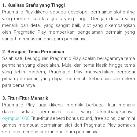
1. Kualitas Grafis yang Tinggi
Pragmatic Play dikenal sebagai developer permainan slot online
yang memiliki kualitas grafis yang tinggi. Dengan desain yang
menarik dan detail yang sangat baik, slot yang dikembangkan
oleh Pragmatic Play memberikan pengalaman bermain yang
sangat memuaskan bagi para pemainnya.
2. Beragam Tema Permainan
Salah satu keunggulan Pragmatic Play adalah beragamnya tema
permainan yang disediakan. Mulai dari tema klasik hingga tema
yang lebih modern, Pragmatic Play menyediakan berbagai
pilihan permainan yang dapat memenuhi kebutuhan dan selera
para pemainnya.
3. Fitur-Fitur Menarik
Pragmatic Play juga dikenal memiliki berbagai fitur menarik
dalam setiap permainan slot yang dikembangkannya.
olympus1000
Fitur-fitur seperti bonus round, free spins, dan mini
games membuat permainan slot dari Pragmatic Play semakin
seru dan menguntungkan bagi para pemainnya.