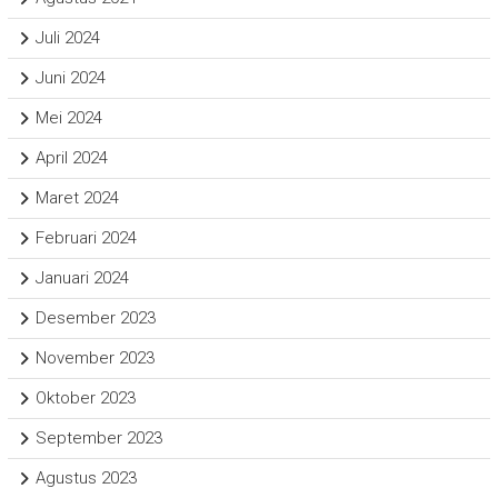
Juli 2024
Juni 2024
Mei 2024
April 2024
Maret 2024
Februari 2024
Januari 2024
Desember 2023
November 2023
Oktober 2023
September 2023
Agustus 2023