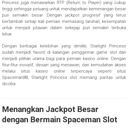
Princess juga menawarkan RTP (Return to Player) yang cukup
tinggi sehingga peluang untuk mendapatkan kemenangan besar
pun semakin besar. Dengan jackpot progresif yang terus
bertambah setiap kali pemain memasang taruhan, kesempatan
untuk menjadi jutawan dalam sekejap pun semakin terbuka
lebar.
Dengan berbagai kelebihan yang dimiliki, Starlight Princess
sudah menjadi favorit di kalangan penggemar game slot dan
menjadi pilihan utama bagi para pemain kasino online. Dengan
fitur-fitur inovatif, desain yang menawan, dan kemudahan akses
melalui situs kasino online terpercaya seperti situs
Spaceman88, Starlight Princess slot memang pantas untuk
dicoba.
Menangkan Jackpot Besar
dengan Bermain Spaceman Slot