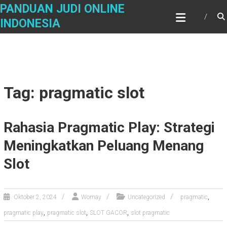
Skip
PANDUAN JUDI ONLINE
to
INDONESIA
content
Tag: pragmatic slot
Rahasia Pragmatic Play: Strategi
Meningkatkan Peluang Menang
Slot
,
Oktober 2, 2024
Womay
Uncategorized
pragmatic
,
,
,
pragmatic play
pragmatic slot
SLOT GACOR
slot pragmatic