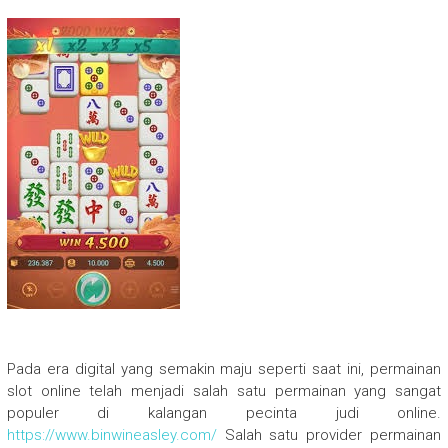
Pada era digital yang semakin maju seperti saat ini, permainan
slot online telah menjadi salah satu permainan yang sangat
populer di kalangan pecinta judi online.
https://www.binwineasley.com/
Salah satu provider permainan