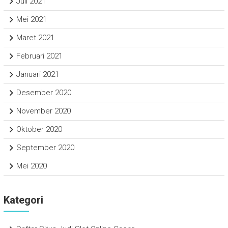
Juli 2021
Mei 2021
Maret 2021
Februari 2021
Januari 2021
Desember 2020
November 2020
Oktober 2020
September 2020
Mei 2020
Kategori