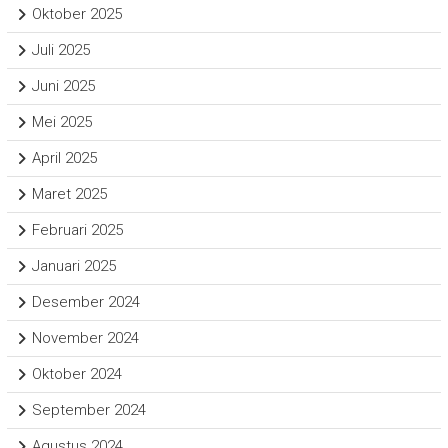
Oktober 2025
Juli 2025
Juni 2025
Mei 2025
April 2025
Maret 2025
Februari 2025
Januari 2025
Desember 2024
November 2024
Oktober 2024
September 2024
Agustus 2024