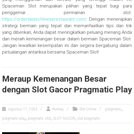
Spaceman Slot merupakan pilihan yang tepat bagi para
penggemar permainan slot.
https://ordertastechineserestaurant.com/
Dengan menerapkan
strategi bermain yang tepat dan memanfaatkan tips dan trik
yang diberikan, Anda dapat meningkatkan peluang menang Anda
dan meraih kemenangan besar dalam bermain Spaceman Slot.
Jangan lewatkan kesempatan ini dan segera bergabung dalam
petualangan antariksa bersama Spaceman Slot!
Meraup Kemenangan Besar
dengan Slot Gacor Pragmatic Play
,
Agustus 17, 2024
Womay
Slot Online
pragmatic
,
,
,
pragmatic play
pragmatic slot
SLOT GACOR
slot pragmatic