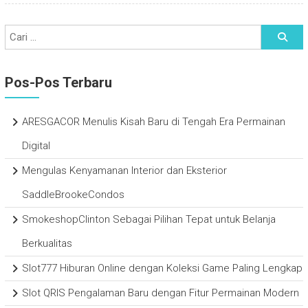
Pos-Pos Terbaru
ARESGACOR Menulis Kisah Baru di Tengah Era Permainan
Digital
Mengulas Kenyamanan Interior dan Eksterior
SaddleBrookeCondos
SmokeshopClinton Sebagai Pilihan Tepat untuk Belanja
Berkualitas
Slot777 Hiburan Online dengan Koleksi Game Paling Lengkap
Slot QRIS Pengalaman Baru dengan Fitur Permainan Modern