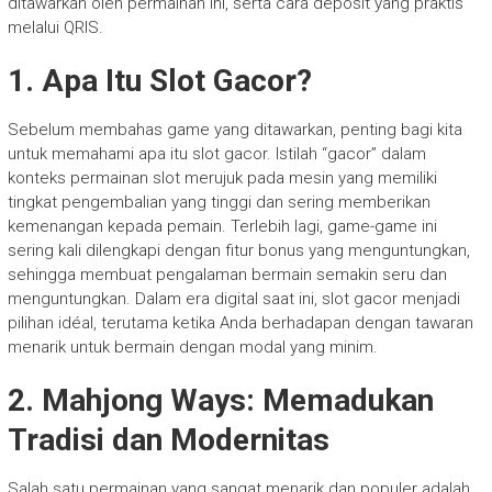
ditawarkan oleh permainan ini, serta cara deposit yang praktis
melalui QRIS.
1. Apa Itu Slot Gacor?
Sebelum membahas game yang ditawarkan, penting bagi kita
untuk memahami apa itu slot gacor. Istilah “gacor” dalam
konteks permainan slot merujuk pada mesin yang memiliki
tingkat pengembalian yang tinggi dan sering memberikan
kemenangan kepada pemain. Terlebih lagi, game-game ini
sering kali dilengkapi dengan fitur bonus yang menguntungkan,
sehingga membuat pengalaman bermain semakin seru dan
menguntungkan. Dalam era digital saat ini, slot gacor menjadi
pilihan idéal, terutama ketika Anda berhadapan dengan tawaran
menarik untuk bermain dengan modal yang minim.
2. Mahjong Ways: Memadukan
Tradisi dan Modernitas
Salah satu permainan yang sangat menarik dan populer adalah