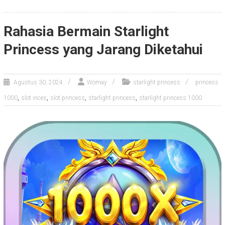
Rahasia Bermain Starlight
Princess yang Jarang Diketahui
Agustus 30, 2024
Womay
starlight princess
princess
,
,
,
,
1000
slot inces
slot princess
starlight princess
starlight princess 1000