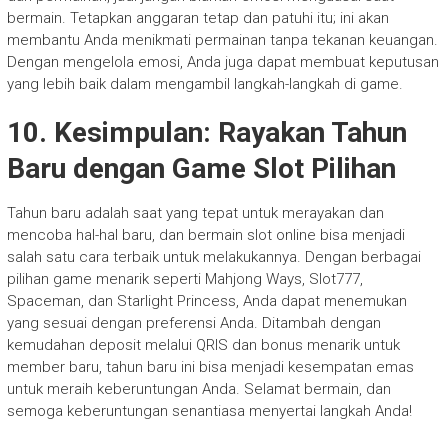
bermain. Tetapkan anggaran tetap dan patuhi itu; ini akan
membantu Anda menikmati permainan tanpa tekanan keuangan.
Dengan mengelola emosi, Anda juga dapat membuat keputusan
yang lebih baik dalam mengambil langkah-langkah di game.
10. Kesimpulan: Rayakan Tahun
Baru dengan Game Slot Pilihan
Tahun baru adalah saat yang tepat untuk merayakan dan
mencoba hal-hal baru, dan bermain slot online bisa menjadi
salah satu cara terbaik untuk melakukannya. Dengan berbagai
pilihan game menarik seperti Mahjong Ways, Slot777,
Spaceman, dan Starlight Princess, Anda dapat menemukan
yang sesuai dengan preferensi Anda. Ditambah dengan
kemudahan deposit melalui QRIS dan bonus menarik untuk
member baru, tahun baru ini bisa menjadi kesempatan emas
untuk meraih keberuntungan Anda. Selamat bermain, dan
semoga keberuntungan senantiasa menyertai langkah Anda!