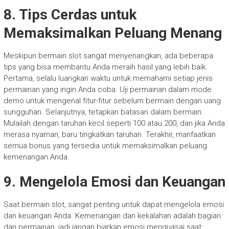
8. Tips Cerdas untuk
Memaksimalkan Peluang Menang
Meskipun bermain slot sangat menyenangkan, ada beberapa
tips yang bisa membantu Anda meraih hasil yang lebih baik.
Pertama, selalu luangkan waktu untuk memahami setiap jenis
permainan yang ingin Anda coba. Uji permainan dalam mode
demo untuk mengenal fitur-fitur sebelum bermain dengan uang
sungguhan. Selanjutnya, tetapkan batasan dalam bermain.
Mulailah dengan taruhan kecil seperti 100 atau 200, dan jika Anda
merasa nyaman, baru tingkatkan taruhan. Terakhir, manfaatkan
semua bonus yang tersedia untuk memaksimalkan peluang
kemenangan Anda.
9. Mengelola Emosi dan Keuangan
Saat bermain slot, sangat penting untuk dapat mengelola emosi
dan keuangan Anda. Kemenangan dan kekalahan adalah bagian
dari permainan, jadi jangan biarkan emosi menguasai saat