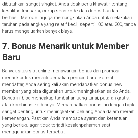
dibutuhkan sangat singkat. Anda tidak perlu khawatir tentang
kesulitan transaksi; cukup scan kode dan deposit sudah
berhasil. Metode ini juga memungkinkan Anda untuk melakukan
taruhan pada angka yang relatif kecil, seperti 100 atau 200, tanpa
harus mengeluarkan banyak biaya.
7. Bonus Menarik untuk Member
Baru
Banyak situs slot online menawarkan bonus dan promosi
menarik untuk menarik perhatian pemain baru. Setelah
mendaftar, Anda sering kali akan mendapatkan bonus new
member yang bisa digunakan untuk meningkatkan saldo Anda.
Bonus ini bisa mencakup tambahan uang tunai, putaran gratis,
atau kombinasi keduanya. Memanfaatkan bonus ini dengan bijak
sangat penting untuk meningkatkan peluang Anda dalam meraih
kemenangan. Pastikan Anda membaca syarat dan ketentuan
yang berlaku agar tidak terjadi kesalahpahaman saat
menggunakan bonus tersebut.