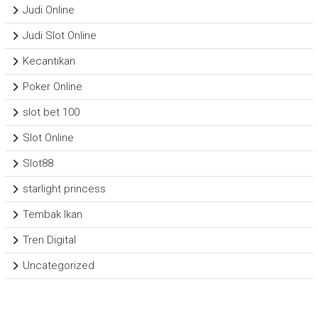
Judi Online
Judi Slot Online
Kecantikan
Poker Online
slot bet 100
Slot Online
Slot88
starlight princess
Tembak Ikan
Tren Digital
Uncategorized