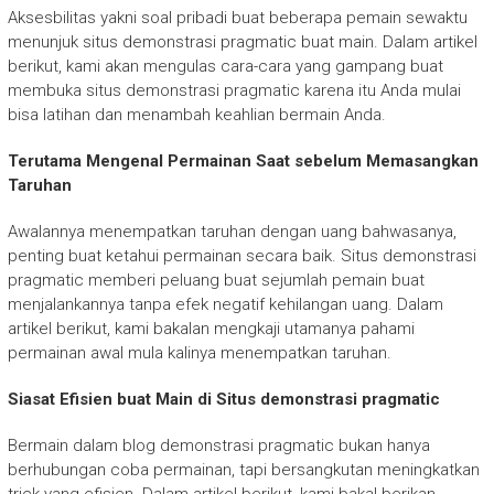
Aksesbilitas yakni soal pribadi buat beberapa pemain sewaktu
menunjuk situs demonstrasi pragmatic buat main. Dalam artikel
berikut, kami akan mengulas cara-cara yang gampang buat
membuka situs demonstrasi pragmatic karena itu Anda mulai
bisa latihan dan menambah keahlian bermain Anda.
Terutama Mengenal Permainan Saat sebelum Memasangkan
Taruhan
Awalannya menempatkan taruhan dengan uang bahwasanya,
penting buat ketahui permainan secara baik. Situs demonstrasi
pragmatic memberi peluang buat sejumlah pemain buat
menjalankannya tanpa efek negatif kehilangan uang. Dalam
artikel berikut, kami bakalan mengkaji utamanya pahami
permainan awal mula kalinya menempatkan taruhan.
Siasat Efisien buat Main di Situs demonstrasi pragmatic
Bermain dalam blog demonstrasi pragmatic bukan hanya
berhubungan coba permainan, tapi bersangkutan meningkatkan