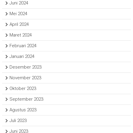
Juni 2024
Mei 2024
April 2024
Maret 2024
Februari 2024
Januari 2024
Desember 2023
November 2023
Oktober 2023
September 2023
Agustus 2023
Juli 2023
Juni 2023