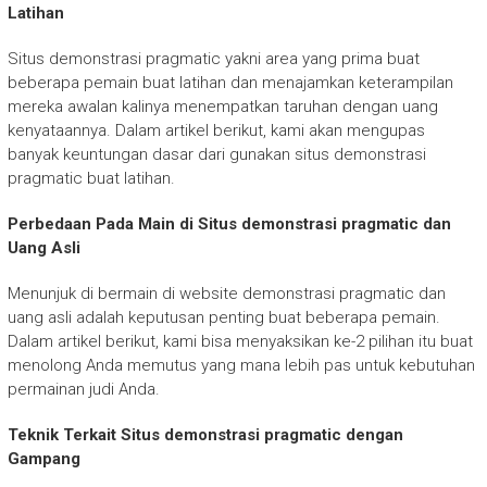
Latihan
Situs demonstrasi pragmatic yakni area yang prima buat
beberapa pemain buat latihan dan menajamkan keterampilan
mereka awalan kalinya menempatkan taruhan dengan uang
kenyataannya. Dalam artikel berikut, kami akan mengupas
banyak keuntungan dasar dari gunakan situs demonstrasi
pragmatic buat latihan.
Perbedaan Pada Main di Situs demonstrasi pragmatic dan
Uang Asli
Menunjuk di bermain di website demonstrasi pragmatic dan
uang asli adalah keputusan penting buat beberapa pemain.
Dalam artikel berikut, kami bisa menyaksikan ke-2 pilihan itu buat
menolong Anda memutus yang mana lebih pas untuk kebutuhan
permainan judi Anda.
Teknik Terkait Situs demonstrasi pragmatic dengan
Gampang