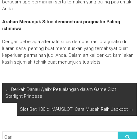
beragam tipe permainan serta temukan yang paling pas untuk
Anda.
Arahan Menunjuk Situs demonstrasi pragmatic Paling
istimewa
Dengan beberapa alternatif situs demonstrasi pragmatic di
luaran sana, penting buat memutuskan yang terdahsyat buat
keperluan permainan judi Anda. Dalam artikel berikut, kami akan
kasih sejumlah tehnik buat menunjuk situs slots
←
Berkah Danau Ajaib: Petualangan dalam Game Slot
Starlight Princess
Slot Bet 100 di MAUSLOT: Cara Mudah Raih Jackpot
→