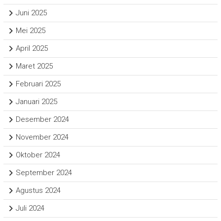
Juni 2025
Mei 2025
April 2025
Maret 2025
Februari 2025
Januari 2025
Desember 2024
November 2024
Oktober 2024
September 2024
Agustus 2024
Juli 2024