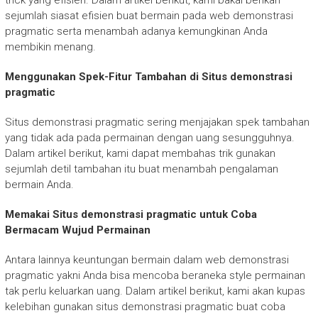
trick yang efisien. Dalam artikel berikut, kami bakal berikan
sejumlah siasat efisien buat bermain pada web demonstrasi
pragmatic serta menambah adanya kemungkinan Anda
membikin menang.
Menggunakan Spek-Fitur Tambahan di Situs demonstrasi
pragmatic
Situs demonstrasi pragmatic sering menjajakan spek tambahan
yang tidak ada pada permainan dengan uang sesungguhnya.
Dalam artikel berikut, kami dapat membahas trik gunakan
sejumlah detil tambahan itu buat menambah pengalaman
bermain Anda.
Memakai Situs demonstrasi pragmatic untuk Coba
Bermacam Wujud Permainan
Antara lainnya keuntungan bermain dalam web demonstrasi
pragmatic yakni Anda bisa mencoba beraneka style permainan
tak perlu keluarkan uang. Dalam artikel berikut, kami akan kupas
kelebihan gunakan situs demonstrasi pragmatic buat coba