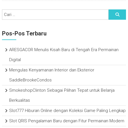
Pos-Pos Terbaru
ARESGACOR Menulis Kisah Baru di Tengah Era Permainan
Digital
Mengulas Kenyamanan Interior dan Eksterior
SaddleBrookeCondos
SmokeshopClinton Sebagai Pilihan Tepat untuk Belanja
Berkualitas
Slot777 Hiburan Online dengan Koleksi Game Paling Lengkap
Slot QRIS Pengalaman Baru dengan Fitur Permainan Modern