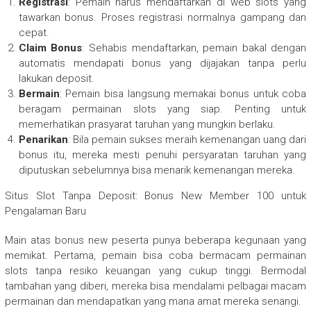
Registrasi
: Pemain harus mendaftarkan di web slots yang
tawarkan bonus. Proses registrasi normalnya gampang dan
cepat.
Claim Bonus
: Sehabis mendaftarkan, pemain bakal dengan
automatis mendapati bonus yang dijajakan tanpa perlu
lakukan deposit.
Bermain
: Pemain bisa langsung memakai bonus untuk coba
beragam permainan slots yang siap. Penting untuk
memerhatikan prasyarat taruhan yang mungkin berlaku.
Penarikan
: Bila pemain sukses meraih kemenangan uang dari
bonus itu, mereka mesti penuhi persyaratan taruhan yang
diputuskan sebelumnya bisa menarik kemenangan mereka.
Situs Slot Tanpa Deposit: Bonus New Member 100 untuk
Pengalaman Baru
Main atas bonus new peserta punya beberapa kegunaan yang
memikat. Pertama, pemain bisa coba bermacam permainan
slots tanpa resiko keuangan yang cukup tinggi. Bermodal
tambahan yang diberi, mereka bisa mendalami pelbagai macam
permainan dan mendapatkan yang mana amat mereka senangi.