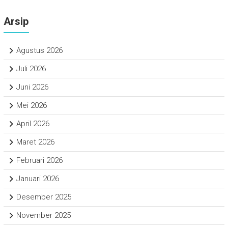
Arsip
Agustus 2026
Juli 2026
Juni 2026
Mei 2026
April 2026
Maret 2026
Februari 2026
Januari 2026
Desember 2025
November 2025