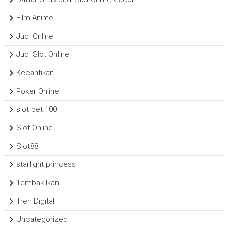
Film Anime
Judi Online
Judi Slot Online
Kecantikan
Poker Online
slot bet 100
Slot Online
Slot88
starlight princess
Tembak Ikan
Tren Digital
Uncategorized