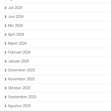
Juli 2024
Juni 2024
Mei 2024
April 2024
Maret 2024
Februari 2024
Januari 2024
Desember 2023
November 2023
Oktober 2023
September 2023
Agustus 2023