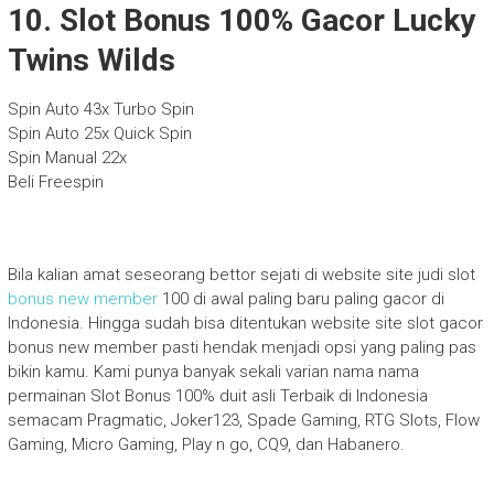
10. Slot Bonus 100% Gacor Lucky
Twins Wilds
Spin Auto 43x Turbo Spin
Spin Auto 25x Quick Spin
Spin Manual 22x
Beli Freespin
Bila kalian amat seseorang bettor sejati di website site judi slot
bonus new member
100 di awal paling baru paling gacor di
Indonesia. Hingga sudah bisa ditentukan website site slot gacor
bonus new member pasti hendak menjadi opsi yang paling pas
bikin kamu. Kami punya banyak sekali varian nama nama
permainan Slot Bonus 100% duit asli Terbaik di Indonesia
semacam Pragmatic, Joker123, Spade Gaming, RTG Slots, Flow
Gaming, Micro Gaming, Play n go, CQ9, dan Habanero.