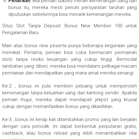
Penarikan
: Bila pemain sukses meraih kemenangan uang dari
bonus itu, mereka mesti penuhi persyaratan taruhan yang
diputuskan sebelumnya bisa menarik kemenangan mereka.
Situs Slot Tanpa Deposit: Bonus New Member 100 untuk
Pengalaman Baru
Main atas bonus new peserta punya beberapa kegunaan yang
memikat. Pertama, pemain bisa coba bermacam permainan
slots tanpa resiko keuangan yang cukup tinggi. Bermodal
tambahan yang diberi, mereka bisa mendalami pelbagai macam
permainan dan mendapatkan yang mana amat mereka senangi.
Ke-2 , bonus ini pula memberi peluang untuk memperoleh
kemenangan tanpa keluarkan uang dari kantong sendiri. Apabila
pemain mujur, mereka dapat mendapati jekpot yang krusial
cukup dengan memanfaatkan bonus yang dikasihkan.
Ke-3 , bonus ini kerap kali ditambahkan promo yang lain berjalan
dengan cara periodik. Ini dapat berbentuk perputaran gratis,
cashback, atau bonus reload yang lebih menambahkan nilai