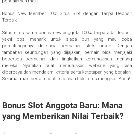
pengalaman main.
Bonus New Member 100: Situs Slot dengan Tanpa Deposit
Terbaik
Situs slots sama bonus new anggota 100% tanpa ada deposit
yakni opsi menarik untuk siapa pun yang mau coba
peruntungannya di dunia permainan slots online. Dengan
tambahan keuntungan yang dijajakan, pemain bisa menjajaki
beberapa permainan dan tingkatkan kemungkinan menang
mereka. Nyatakan buat memutuskan website yang bisa
dipercaya dan mendalami kriteria serta ketetapan yang berjalan.
Selamat main serta mudah-mudahan hoki terus mengikuti Anda!
Bonus Slot Anggota Baru: Mana
yang Memberikan Nilai Terbaik?