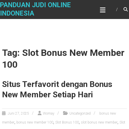
Skip
PANDUAN JUDI ONLINE
to
INDONESIA
content
Tag: Slot Bonus New Member
100
Situs Terfavorit dengan Bonus
New Member Setiap Hari
Juni 27, 2025
Womay
Uncategorized
bonus new
,
,
,
,
member
bonus new member 100
Slot Bonus 100
slot bonus new member
Slot