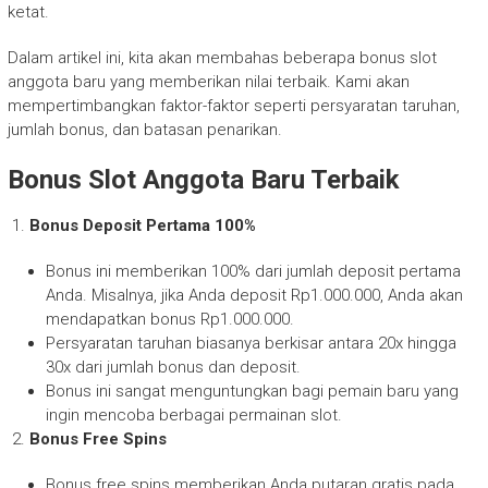
ketat.
Dalam artikel ini, kita akan membahas beberapa bonus slot
anggota baru yang memberikan nilai terbaik. Kami akan
mempertimbangkan faktor-faktor seperti persyaratan taruhan,
jumlah bonus, dan batasan penarikan.
Bonus Slot Anggota Baru Terbaik
Bonus Deposit Pertama 100%
Bonus ini memberikan 100% dari jumlah deposit pertama
Anda. Misalnya, jika Anda deposit Rp1.000.000, Anda akan
mendapatkan bonus Rp1.000.000.
Persyaratan taruhan biasanya berkisar antara 20x hingga
30x dari jumlah bonus dan deposit.
Bonus ini sangat menguntungkan bagi pemain baru yang
ingin mencoba berbagai permainan slot.
Bonus Free Spins
Bonus free spins memberikan Anda putaran gratis pada