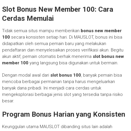
Slot Bonus New Member 100: Cara
Cerdas Memulai
Tidak semua situs mampu memberikan
bonus new member
100
secara konsisten setiap hari. Di MAUSLOT, bonus ini bisa
didapatkan oleh semua pemain baru yang melakukan
pendaftaran dan menyelesaikan proses verifikasi akun. Begitu
akun aktif, pemain otomatis berhak menerima
slot bonus new
member 100
yang langsung bisa digunakan untuk bermain.
Dengan modal awal dari
slot bonus 100
, banyak pemain bisa
mencoba berbagai permainan tanpa harus mengeluarkan
banyak dana pribadi. Ini menjadi cara cerdas untuk
mengeksplorasi berbagai jenis slot yang tersedia tanpa risiko
besar.
Program Bonus Harian yang Konsisten
Keunggulan utama MAUSLOT dibanding situs lain adalah