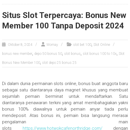
Situs Slot Terpercaya: Bonus New
Member 100 Tanpa Deposit 2024
,
Oktober 8, 2024
Womay
slot bet 100
Slot Online
,
,
,
,
bonus new member
depo 50 bonus 50
slot bonus
slot bonus 100 to 10x
Slot
,
Bonus New Member 100
slot depo 25 bonus 25
Di dalam dunia permainan slots online, bonus buat anggota baru
sebagai satu diantaranya daya magnet khusus yang membuat
sejumlah pemain berminat untuk mendaftarkan. Satu
diantaranya penawaran terkini yang amat membahagiakan yakni
bonus 100% diawalnya untuk pemain anyar tiada perlu
mendeposit. Atas bonus ini, pemain bisa langsung merasai
pengalaman main
slots
https://www.hotwokcafenorthridge.com/
dengan