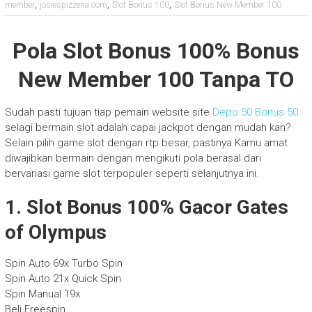
,
,
,
member
josiespizzeria.com
Slot Bonus 100
Slot Bonus New Member 100
Pola Slot Bonus 100% Bonus
New Member 100 Tanpa TO
Sudah pasti tujuan tiap pemain website site
Depo 50 Bonus 50
selagi bermain slot adalah capai jackpot dengan mudah kan?
Selain pilih game slot dengan rtp besar, pastinya Kamu amat
diwajibkan bermain dengan mengikuti pola berasal dari
bervariasi game slot terpopuler seperti selanjutnya ini.
1. Slot Bonus 100% Gacor Gates
of Olympus
Spin Auto 69x Turbo Spin
Spin Auto 21x Quick Spin
Spin Manual 19x
Beli Freespin