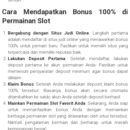
Cara Mendapatkan Bonus 100% di
Permainan Slot
Bergabung dengan Situs Judi Online
: Langkah pertama
adalah mendaftar di situs judi online yang menawarkan bonus
100% untuk pemain baru. Pastikan untuk memilih situs yang
terpercaya dan memiliki reputasi baik.
Lakukan Deposit Pertama
: Setelah mendaftar, lakukan
deposit pertama ke akun permainan Anda. Pastikan untuk
memenuhi persyaratan deposit minimum agar bonus dapat
diklaim.
Klaim Bonus
: Setelah Anda melakukan deposit, klaim bonus
100% tersebut. Biasanya, bonus akan secara otomatis
ditambahkan ke saldo akun Anda setelah deposit berhasil.
Mainkan Permainan Slot Favorit Anda
: Sekarang, Anda siap
untuk memanfaatkan bonus Anda dengan memainkan
berbagai permainan slot yang ditawarkan oleh situs tersebut.
Nikmati pengalaman bermain dan berharap untuk meraih
kemenangan besar!