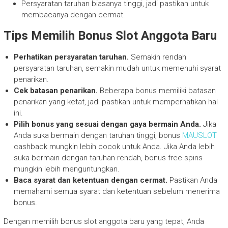
Persyaratan taruhan biasanya tinggi, jadi pastikan untuk
membacanya dengan cermat.
Tips Memilih Bonus Slot Anggota Baru
Perhatikan persyaratan taruhan.
Semakin rendah
persyaratan taruhan, semakin mudah untuk memenuhi syarat
penarikan.
Cek batasan penarikan.
Beberapa bonus memiliki batasan
penarikan yang ketat, jadi pastikan untuk memperhatikan hal
ini.
Pilih bonus yang sesuai dengan gaya bermain Anda.
Jika
Anda suka bermain dengan taruhan tinggi, bonus
MAUSLOT
cashback mungkin lebih cocok untuk Anda. Jika Anda lebih
suka bermain dengan taruhan rendah, bonus free spins
mungkin lebih menguntungkan.
Baca syarat dan ketentuan dengan cermat.
Pastikan Anda
memahami semua syarat dan ketentuan sebelum menerima
bonus.
Dengan memilih bonus slot anggota baru yang tepat, Anda