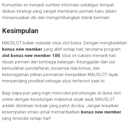
Komunitas ini menjadi sumber informasi sekaligus tempat
diskusi strategi yang sangat membantu pemain baru dalam
menyesuaikan diri dan mengembangkan teknik bermain.
Kesimpulan
MAUSLOT bukan sekadar situs slot biasa. Dengan menghadirkan
bonus new member
yang aktif setiap hari, terutama program
slot bonus new member 100
, situs ini sukses menarik hati
ribuan pemain dari berbagai kalangan. Keunggulan dari sisi
kemudahan pendaftaran, besarnya nilai bonus, dan
keberagaman pilihan permainan menjadikan MAUSLOT layak
menyandang predikat sebagai situs terfavorit saat ini.
Bagi siapa pun yang ingin mencoba peruntungan di dunia slot
online dengan keuntungan maksimal sejak awal, MAUSLOT
adalah destinasi terbaik yang patut dicoba. Jangan lewatkan
kesempatan emas untuk memanfaatkan
bonus new member
yang tersedia setiap hari!