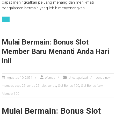
dapat meningkatkan peluang menang dan menikmati
pengalaman bermain yang lebih menyenangkan.
Mulai Bermain: Bonus Slot
Member Baru Menanti Anda Hari
Ini!
Agustus 10, 2024
Womay
Uncategorized
bonus new
,
,
,
,
member
depo 25 bonus 25
slot bonus
Slot Bonus 100
Slot Bonus New
Member 100
Mulai Bermain: Bonus Slot