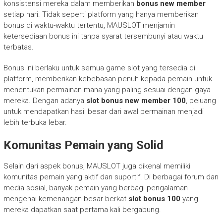
konsistensi mereka dalam memberikan
bonus new member
setiap hari. Tidak seperti platform yang hanya memberikan
bonus di waktu-waktu tertentu, MAUSLOT menjamin
ketersediaan bonus ini tanpa syarat tersembunyi atau waktu
terbatas.
Bonus ini berlaku untuk semua game slot yang tersedia di
platform, memberikan kebebasan penuh kepada pemain untuk
menentukan permainan mana yang paling sesuai dengan gaya
mereka. Dengan adanya
slot bonus new member 100
, peluang
untuk mendapatkan hasil besar dari awal permainan menjadi
lebih terbuka lebar.
Komunitas Pemain yang Solid
Selain dari aspek bonus, MAUSLOT juga dikenal memiliki
komunitas pemain yang aktif dan suportif. Di berbagai forum dan
media sosial, banyak pemain yang berbagi pengalaman
mengenai kemenangan besar berkat
slot bonus 100
yang
mereka dapatkan saat pertama kali bergabung.