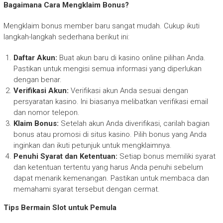
Bagaimana Cara Mengklaim Bonus?
Mengklaim bonus member baru sangat mudah. Cukup ikuti
langkah-langkah sederhana berikut ini:
Daftar Akun:
Buat akun baru di kasino online pilihan Anda.
Pastikan untuk mengisi semua informasi yang diperlukan
dengan benar.
Verifikasi Akun:
Verifikasi akun Anda sesuai dengan
persyaratan kasino. Ini biasanya melibatkan verifikasi email
dan nomor telepon.
Klaim Bonus:
Setelah akun Anda diverifikasi, carilah bagian
bonus atau promosi di situs kasino. Pilih bonus yang Anda
inginkan dan ikuti petunjuk untuk mengklaimnya.
Penuhi Syarat dan Ketentuan:
Setiap bonus memiliki syarat
dan ketentuan tertentu yang harus Anda penuhi sebelum
dapat menarik kemenangan. Pastikan untuk membaca dan
memahami syarat tersebut dengan cermat.
Tips Bermain Slot untuk Pemula