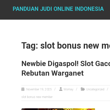
Skip
to
PANDUAN JUDI ONLINE INDONESIA
content
Tag: slot bonus new 
Newbie Digaspol! Slot Gac
Rebutan Warganet
November 19, 2025
Womay
Uncategorized
slot bonus new member