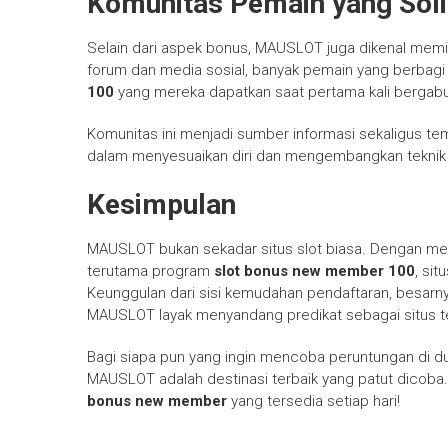
Komunitas Pemain yang Sol
Selain dari aspek bonus, MAUSLOT juga dikenal memili
forum dan media sosial, banyak pemain yang berba
100
yang mereka dapatkan saat pertama kali bergab
Komunitas ini menjadi sumber informasi sekaligus t
dalam menyesuaikan diri dan mengembangkan teknik
Kesimpulan
MAUSLOT bukan sekadar situs slot biasa. Dengan m
terutama program
slot bonus new member 100
, sit
Keunggulan dari sisi kemudahan pendaftaran, besarny
MAUSLOT layak menyandang predikat sebagai situs terf
Bagi siapa pun yang ingin mencoba peruntungan di du
MAUSLOT adalah destinasi terbaik yang patut dicob
bonus new member
yang tersedia setiap hari!