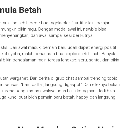
mula Betah
la jadi lebih pede buat ngeksplor fitur-fitur lain, belajar
ungkin bikin ragu. Dengan modal awal ini, newbie bisa
enyenangkan, dari awal sampai sesi berikutnya.
astis. Dari awal masuk, pemain baru udah dapet energi positif
 takut nyoba, malah penasaran buat explore lebih jauh. Banyak
 bikin pengalaman main terasa lengkap: seru, santai, dan bikin
butan warganet. Dari cerita di grup chat sampai trending topic
ri sensasi “baru daftar, langsung digaspol.” Dan efeknya bukan
karena pengalaman awalnya udah bikin ketagihan. Jadi bisa
 juga kunci buat bikin pemain baru betah, happy, dan langsung