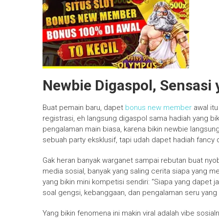
Newbie Digaspol, Sensasi
Buat pemain baru, dapet
bonus new member
awal itu
registrasi, eh langsung digaspol sama hadiah yang 
pengalaman main biasa, karena bikin newbie langsung
sebuah party eksklusif, tapi udah dapet hadiah fancy d
Gak heran banyak warganet sampai rebutan buat nyoba
media sosial, banyak yang saling cerita siapa yang m
yang bikin mini kompetisi sendiri: “Siapa yang dapet 
soal gengsi, kebanggaan, dan pengalaman seru yang
Yang bikin fenomena ini makin viral adalah vibe sosial