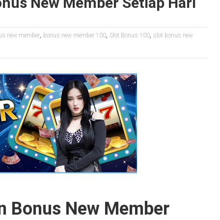
Bonus New Member Setiap Hari
,
,
,
us new member
bonus new member 100
Slot Bonus 100
slot bonus new
gan Bonus New Member