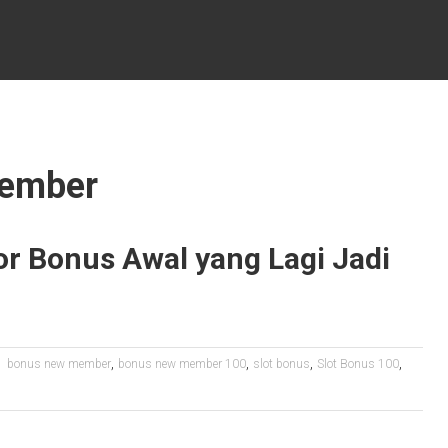
member
or Bonus Awal yang Lagi Jadi
,
,
,
,
bonus new member
bonus new member 100
slot bonus
Slot Bonus 100