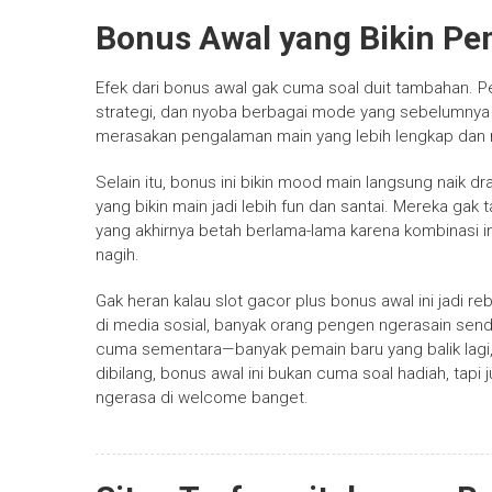
Bonus Awal yang Bikin Pe
Efek dari bonus awal gak cuma soal duit tambahan. Pemu
strategi, dan nyoba berbagai mode yang sebelumnya m
merasakan pengalaman main yang lebih lengkap dan m
Selain itu, bonus ini bikin mood main langsung naik dr
yang bikin main jadi lebih fun dan santai. Mereka gak
yang akhirnya betah berlama-lama karena kombinasi ini
nagih.
Gak heran kalau slot gacor plus bonus awal ini jadi re
di media sosial, banyak orang pengen ngerasain sendi
cuma sementara—banyak pemain baru yang balik lagi, 
dibilang, bonus awal ini bukan cuma soal hadiah, tapi
ngerasa di welcome banget.