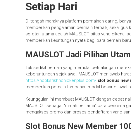
Setiap Hari
Di tengah maraknya platform permainan daring, banya
memberikan pengalaman bermain terbaik, sekaligus k
sorotan utama adalah MAUSLOT, situs yang dikenal 
memberikan keuntungan nyata bagi para pemain baru
MAUSLOT Jadi Pilihan Utama
Tak sedikit pemain yang memulai petualangan mereka
keberuntungan sejak awal. MAUSLOT menjawab hara
https://hooksfishnchickenplus.com/
slot bonus new
memberikan pemain tambahan modal besar di awal p
Keunggulan ini membuat MAUSLOT dengan cepat naik 
MAUSLOT sebagai “rumah pertama” para pencinta gam
mengakses promo dan proses pendaftaran yang san
Slot Bonus New Member 100