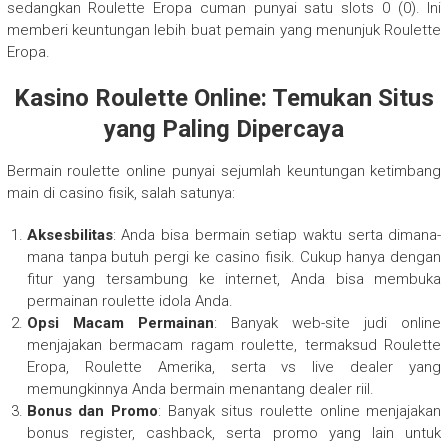
sedangkan Roulette Eropa cuman punyai satu slots 0 (0). Ini
memberi keuntungan lebih buat pemain yang menunjuk Roulette
Eropa.
Kasino Roulette Online: Temukan Situs
yang Paling Dipercaya
Bermain roulette online punyai sejumlah keuntungan ketimbang
main di casino fisik, salah satunya:
Aksesbilitas
: Anda bisa bermain setiap waktu serta dimana-
mana tanpa butuh pergi ke casino fisik. Cukup hanya dengan
fitur yang tersambung ke internet, Anda bisa membuka
permainan roulette idola Anda.
Opsi Macam Permainan
: Banyak web-site judi online
menjajakan bermacam ragam roulette, termaksud Roulette
Eropa, Roulette Amerika, serta vs live dealer yang
memungkinnya Anda bermain menantang dealer riil.
Bonus dan Promo
: Banyak situs roulette online menjajakan
bonus register, cashback, serta promo yang lain untuk