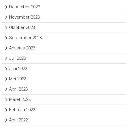
Desember 2023
November 2023
Oktober 2023
September 2023
Agustus 2023
Juli 2023
Juni 2023
Mei 2023
April 2023
Maret 2023
Februari 2023
April 2022