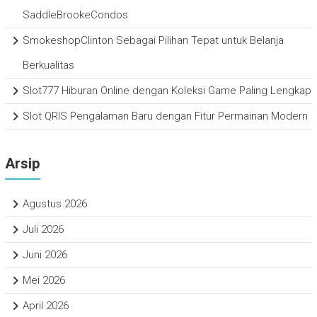
SaddleBrookeCondos
SmokeshopClinton Sebagai Pilihan Tepat untuk Belanja
Berkualitas
Slot777 Hiburan Online dengan Koleksi Game Paling Lengkap
Slot QRIS Pengalaman Baru dengan Fitur Permainan Modern
Arsip
Agustus 2026
Juli 2026
Juni 2026
Mei 2026
April 2026