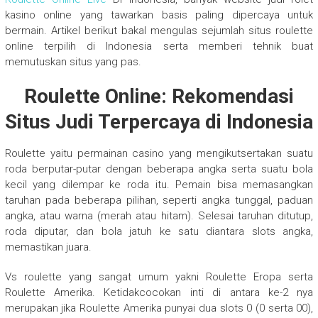
kasino online yang tawarkan basis paling dipercaya untuk
bermain. Artikel berikut bakal mengulas sejumlah situs roulette
online terpilih di Indonesia serta memberi tehnik buat
memutuskan situs yang pas.
Roulette Online: Rekomendasi
Situs Judi Terpercaya di Indonesia
Roulette yaitu permainan casino yang mengikutsertakan suatu
roda berputar-putar dengan beberapa angka serta suatu bola
kecil yang dilempar ke roda itu. Pemain bisa memasangkan
taruhan pada beberapa pilihan, seperti angka tunggal, paduan
angka, atau warna (merah atau hitam). Selesai taruhan ditutup,
roda diputar, dan bola jatuh ke satu diantara slots angka,
memastikan juara.
Vs roulette yang sangat umum yakni Roulette Eropa serta
Roulette Amerika. Ketidakcocokan inti di antara ke-2 nya
merupakan jika Roulette Amerika punyai dua slots 0 (0 serta 00),