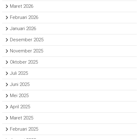
Maret 2026
Februari 2026
Januari 2026
Desember 2025
November 2025
Oktober 2025
Juli 2025
Juni 2025
Mei 2025
April 2025
Maret 2025
Februari 2025