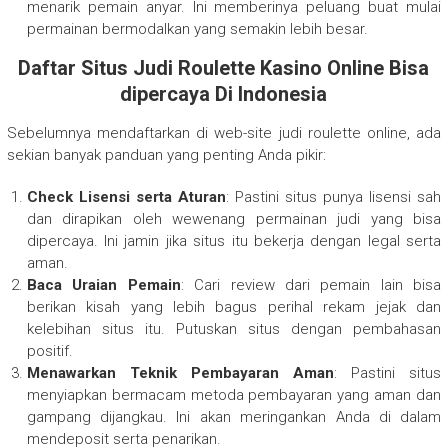
menarik pemain anyar. Ini memberinya peluang buat mulai
permainan bermodalkan yang semakin lebih besar.
Daftar Situs Judi Roulette Kasino Online Bisa
dipercaya Di Indonesia
Sebelumnya mendaftarkan di web-site judi roulette online, ada
sekian banyak panduan yang penting Anda pikir:
Check Lisensi serta Aturan
: Pastini situs punya lisensi sah
dan dirapikan oleh wewenang permainan judi yang bisa
dipercaya. Ini jamin jika situs itu bekerja dengan legal serta
aman.
Baca Uraian Pemain
: Cari review dari pemain lain bisa
berikan kisah yang lebih bagus perihal rekam jejak dan
kelebihan situs itu. Putuskan situs dengan pembahasan
positif.
Menawarkan Teknik Pembayaran Aman
: Pastini situs
menyiapkan bermacam metoda pembayaran yang aman dan
gampang dijangkau. Ini akan meringankan Anda di dalam
mendeposit serta penarikan.