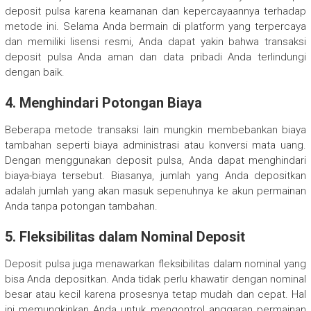
deposit pulsa karena keamanan dan kepercayaannya terhadap
metode ini. Selama Anda bermain di platform yang terpercaya
dan memiliki lisensi resmi, Anda dapat yakin bahwa transaksi
deposit pulsa Anda aman dan data pribadi Anda terlindungi
dengan baik.
4.
Menghindari Potongan Biaya
Beberapa metode transaksi lain mungkin membebankan biaya
tambahan seperti biaya administrasi atau konversi mata uang.
Dengan menggunakan deposit pulsa, Anda dapat menghindari
biaya-biaya tersebut. Biasanya, jumlah yang Anda depositkan
adalah jumlah yang akan masuk sepenuhnya ke akun permainan
Anda tanpa potongan tambahan.
5.
Fleksibilitas dalam Nominal Deposit
Deposit pulsa juga menawarkan fleksibilitas dalam nominal yang
bisa Anda depositkan. Anda tidak perlu khawatir dengan nominal
besar atau kecil karena prosesnya tetap mudah dan cepat. Hal
ini memungkinkan Anda untuk mengontrol anggaran permainan