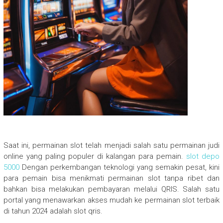
Saat ini, permainan slot telah menjadi salah satu permainan judi
online yang paling populer di kalangan para pemain.
slot depo
5000
Dengan perkembangan teknologi yang semakin pesat, kini
para pemain bisa menikmati permainan slot tanpa ribet dan
bahkan bisa melakukan pembayaran melalui QRIS. Salah satu
portal yang menawarkan akses mudah ke permainan slot terbaik
di tahun 2024 adalah slot qris.