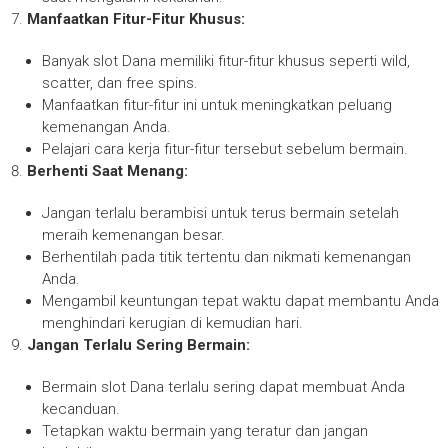
Manfaatkan Fitur-Fitur Khusus:
Banyak slot Dana memiliki fitur-fitur khusus seperti wild,
scatter, dan free spins.
Manfaatkan fitur-fitur ini untuk meningkatkan peluang
kemenangan Anda.
Pelajari cara kerja fitur-fitur tersebut sebelum bermain.
Berhenti Saat Menang:
Jangan terlalu berambisi untuk terus bermain setelah
meraih kemenangan besar.
Berhentilah pada titik tertentu dan nikmati kemenangan
Anda.
Mengambil keuntungan tepat waktu dapat membantu Anda
menghindari kerugian di kemudian hari.
Jangan Terlalu Sering Bermain:
Bermain slot Dana terlalu sering dapat membuat Anda
kecanduan.
Tetapkan waktu bermain yang teratur dan jangan