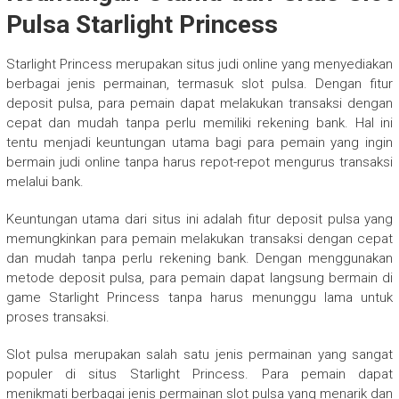
Pulsa Starlight Princess
Starlight Princess merupakan situs judi online yang menyediakan
berbagai jenis permainan, termasuk slot pulsa. Dengan fitur
deposit pulsa, para pemain dapat melakukan transaksi dengan
cepat dan mudah tanpa perlu memiliki rekening bank. Hal ini
tentu menjadi keuntungan utama bagi para pemain yang ingin
bermain judi online tanpa harus repot-repot mengurus transaksi
melalui bank.
Keuntungan utama dari situs ini adalah fitur deposit pulsa yang
memungkinkan para pemain melakukan transaksi dengan cepat
dan mudah tanpa perlu rekening bank. Dengan menggunakan
metode deposit pulsa, para pemain dapat langsung bermain di
game Starlight Princess tanpa harus menunggu lama untuk
proses transaksi.
Slot pulsa merupakan salah satu jenis permainan yang sangat
populer di situs Starlight Princess. Para pemain dapat
menikmati berbagai jenis permainan slot pulsa yang menarik dan