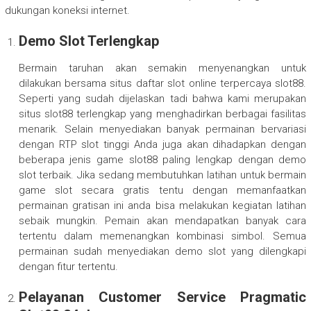
dukungan koneksi internet.
Demo Slot Terlengkap
Bermain taruhan akan semakin menyenangkan untuk
dilakukan bersama situs daftar slot online terpercaya slot88.
Seperti yang sudah dijelaskan tadi bahwa kami merupakan
situs slot88 terlengkap yang menghadirkan berbagai fasilitas
menarik. Selain menyediakan banyak permainan bervariasi
dengan RTP slot tinggi Anda juga akan dihadapkan dengan
beberapa jenis game slot88 paling lengkap dengan demo
slot terbaik. Jika sedang membutuhkan latihan untuk bermain
game slot secara gratis tentu dengan memanfaatkan
permainan gratisan ini anda bisa melakukan kegiatan latihan
sebaik mungkin. Pemain akan mendapatkan banyak cara
tertentu dalam memenangkan kombinasi simbol. Semua
permainan sudah menyediakan demo slot yang dilengkapi
dengan fitur tertentu.
Pelayanan Customer Service Pragmatic