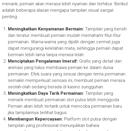
menarik, pemain akan merasa lebih nyaman dan terhibur. Berikut
adalah beberapa alasan mengapa tampilan visual sangat
penting:
Meningkatkan Kenyamanan Bermain:
Tampilan yang bersih
dan teratur membuat pemain mudah memahami fitur-fitur
permainan. Warna-warna yang dipilih dengan cermat juga
dapat mengurangi kelelahan mata, sehingga pemain dapat
bermain lebih lama tanpa merasa lelah.
Menciptakan Pengalaman Imersif:
Grafis yang detail dan
animasi yang halus membawa pemain ke dalam dunia
permainan. Efek suara yang sesuai dengan tema permainan
semakin memperkuat sensasi ini, membuat pemain merasa
seolah-olah sedang berada di kasino sungguhan.
Meningkatkan Daya Tarik Permainan:
Tampilan yang
menarik membuat permainan slot pulsa lebih menggoda.
Pemain akan lebih tertarik untuk mencoba permainan baru
jika tampilannya terlihat bagus.
Membangun Kepercayaan:
Platform slot pulsa dengan
tampilan yang profesional menunjukkan bahwa