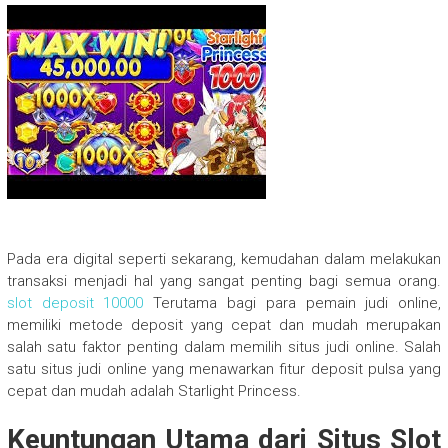
Pada era digital seperti sekarang, kemudahan dalam melakukan
transaksi menjadi hal yang sangat penting bagi semua orang.
slot deposit 10000
Terutama bagi para pemain judi online,
memiliki metode deposit yang cepat dan mudah merupakan
salah satu faktor penting dalam memilih situs judi online. Salah
satu situs judi online yang menawarkan fitur deposit pulsa yang
cepat dan mudah adalah Starlight Princess.
Keuntungan Utama dari Situs Slot