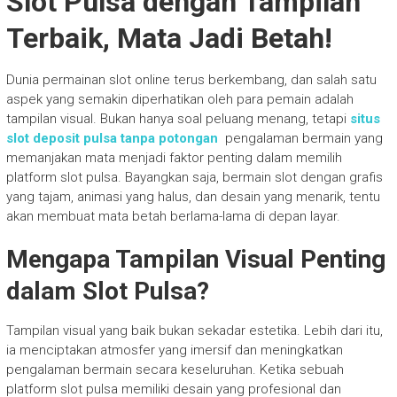
Slot Pulsa dengan Tampilan
Terbaik, Mata Jadi Betah!
Dunia permainan slot online terus berkembang, dan salah satu
aspek yang semakin diperhatikan oleh para pemain adalah
tampilan visual. Bukan hanya soal peluang menang, tetapi
situs
slot deposit pulsa tanpa potongan
pengalaman bermain yang
memanjakan mata menjadi faktor penting dalam memilih
platform slot pulsa. Bayangkan saja, bermain slot dengan grafis
yang tajam, animasi yang halus, dan desain yang menarik, tentu
akan membuat mata betah berlama-lama di depan layar.
Mengapa Tampilan Visual Penting
dalam Slot Pulsa?
Tampilan visual yang baik bukan sekadar estetika. Lebih dari itu,
ia menciptakan atmosfer yang imersif dan meningkatkan
pengalaman bermain secara keseluruhan. Ketika sebuah
platform slot pulsa memiliki desain yang profesional dan