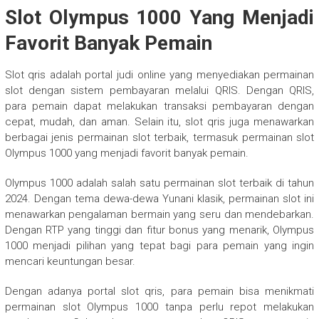
Slot Olympus 1000 Yang Menjadi
Favorit Banyak Pemain
Slot qris adalah portal judi online yang menyediakan permainan
slot dengan sistem pembayaran melalui QRIS. Dengan QRIS,
para pemain dapat melakukan transaksi pembayaran dengan
cepat, mudah, dan aman. Selain itu, slot qris juga menawarkan
berbagai jenis permainan slot terbaik, termasuk permainan slot
Olympus 1000 yang menjadi favorit banyak pemain.
Olympus 1000 adalah salah satu permainan slot terbaik di tahun
2024. Dengan tema dewa-dewa Yunani klasik, permainan slot ini
menawarkan pengalaman bermain yang seru dan mendebarkan.
Dengan RTP yang tinggi dan fitur bonus yang menarik, Olympus
1000 menjadi pilihan yang tepat bagi para pemain yang ingin
mencari keuntungan besar.
Dengan adanya portal slot qris, para pemain bisa menikmati
permainan slot Olympus 1000 tanpa perlu repot melakukan