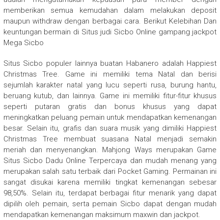
memberikan semua kemudahan dalam melakukan deposit
maupun withdraw dengan berbagai cara. Berikut Kelebihan Dan
keuntungan bermain di Situs judi Sicbo Online gampang jackpot
Mega Sicbo
Situs Sicbo populer lainnya buatan Habanero adalah Happiest
Christmas Tree. Game ini memiliki tema Natal dan berisi
sejumlah karakter natal yang lucu seperti rusa, burung hantu,
beruang kutub, dan lainnya. Game ini memiliki fitur-fitur khusus
seperti putaran gratis dan bonus khusus yang dapat
meningkatkan peluang pemain untuk mendapatkan kemenangan
besar. Selain itu, grafis dan suara musik yang dimiliki Happiest
Christmas Tree membuat suasana Natal menjadi semakin
meriah dan menyenangkan. Mahjong Ways merupakan Game
Situs Sicbo Dadu Online Terpercaya dan mudah menang yang
merupakan salah satu terbaik dari Pocket Gaming. Permainan ini
sangat disukai karena memiliki tingkat kemenangan sebesar
98,50%. Selain itu, terdapat berbagai fitur menarik yang dapat
dipilih oleh pemain, serta pemain Sicbo dapat dengan mudah
mendapatkan kemenangan maksimum maxwin dan jackpot.