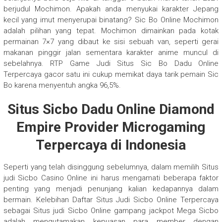
berjudul Mochimon. Apakah anda menyukai karakter Jepang
kecil yang imut menyerupai binatang? Sic Bo Online Mochimon
adalah pilihan yang tepat. Mochimon dimainkan pada kotak
permainan 7×7 yang dibaut ke sisi sebuah van, seperti gerai
makanan pinggir jalan sementara karakter anime muncul di
sebelahnya. RTP Game Judi Situs Sic Bo Dadu Online
Terpercaya gacor satu ini cukup memikat daya tarik pemain Sic
Bo karena menyentuh angka 96,5%.
Situs Sicbo Dadu Online Diamond
Empire Provider Microgaming
Terpercaya di Indonesia
Seperti yang telah disinggung sebelumnya, dalam memilih Situs
judi Sicbo Casino Online ini harus mengamati beberapa faktor
penting yang menjadi penunjang kalian kedapannya dalam
bermain. Kelebihan Daftar Situs Judi Sicbo Online Terpercaya
sebagai Situs judi Sicbo Online gampang jackpot Mega Sicbo
adalah mengutamakan kepuasan para member dengan