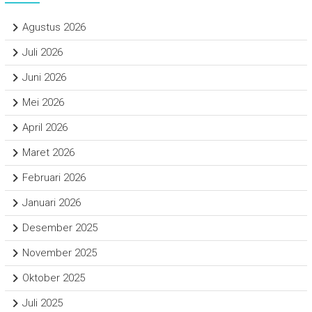
Agustus 2026
Juli 2026
Juni 2026
Mei 2026
April 2026
Maret 2026
Februari 2026
Januari 2026
Desember 2025
November 2025
Oktober 2025
Juli 2025