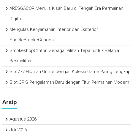
ARESGACOR Menulis Kisah Baru di Tengah Era Permainan
Digital
Mengulas Kenyamanan Interior dan Eksterior
SaddleBrookeCondos
SmokeshopClinton Sebagai Pilihan Tepat untuk Belanja
Berkualitas
Slot777 Hiburan Online dengan Koleksi Game Paling Lengkap
Slot QRIS Pengalaman Baru dengan Fitur Permainan Modern
Arsip
Agustus 2026
Juli 2026