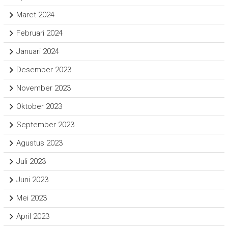
Maret 2024
Februari 2024
Januari 2024
Desember 2023
November 2023
Oktober 2023
September 2023
Agustus 2023
Juli 2023
Juni 2023
Mei 2023
April 2023