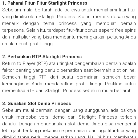
1. Pahami Fitur-Fitur Starlight Princess
Sebelum mulai bertaruh, ada baiknya untuk memahami fitur-fitur
yang dimiliki oleh Starlight Princess. Slot ini memiliki desain yang
menarik dengan tema princess yang membuat pemain
terpesona. Selain itu, terdapat fitur-fitur bonus seperti free spins
dan multiplier yang bisa membantu meningkatkan peluang Anda
untuk meraih profit tinggi.
2. Perhatikan RTP Starlight Princess
Return to Player (RTP) atau tingkat pengembalian pemain adalah
faktor penting yang perlu diperhatikan saat bermain slot online.
Semakin tinggi RTP dari suatu permainan, semakin besar
kemungkinan Anda mendapatkan profit tinggi. Pastikan untuk
memeriksa RTP dari Starlight Princess sebelum mulai bertaruh.
3. Gunakan Slot Demo Princess
Sebelum mulai bermain dengan uang sungguhan, ada baiknya
untuk mencoba versi demo dari Starlight Princess terlebih
dahulu. Dengan menggunakan slot demo, Anda bisa mengenal
lebih jauh tentang mekanisme permainan dan juga fitur-fitur yang
dimiliki tanpa perlu mengeluarkan uang. Hal ini bisa membantu