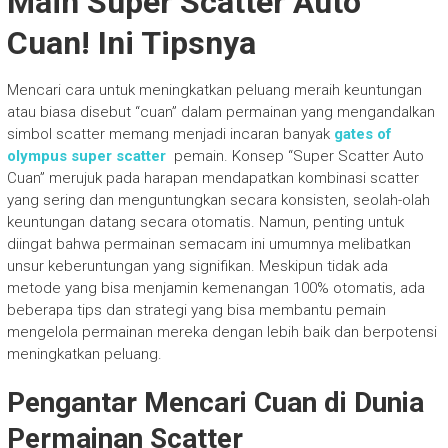
Main Super Scatter Auto
Cuan! Ini Tipsnya
Mencari cara untuk meningkatkan peluang meraih keuntungan
atau biasa disebut “cuan” dalam permainan yang mengandalkan
simbol scatter memang menjadi incaran banyak
gates of
olympus super scatter
pemain. Konsep “Super Scatter Auto
Cuan” merujuk pada harapan mendapatkan kombinasi scatter
yang sering dan menguntungkan secara konsisten, seolah-olah
keuntungan datang secara otomatis. Namun, penting untuk
diingat bahwa permainan semacam ini umumnya melibatkan
unsur keberuntungan yang signifikan. Meskipun tidak ada
metode yang bisa menjamin kemenangan 100% otomatis, ada
beberapa tips dan strategi yang bisa membantu pemain
mengelola permainan mereka dengan lebih baik dan berpotensi
meningkatkan peluang.
Pengantar Mencari Cuan di Dunia
Permainan Scatter