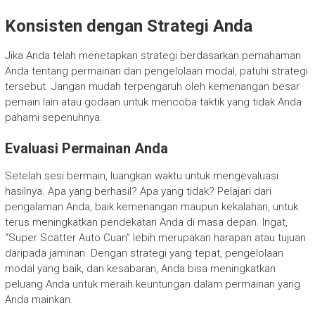
Konsisten dengan Strategi Anda
Jika Anda telah menetapkan strategi berdasarkan pemahaman
Anda tentang permainan dan pengelolaan modal, patuhi strategi
tersebut. Jangan mudah terpengaruh oleh kemenangan besar
pemain lain atau godaan untuk mencoba taktik yang tidak Anda
pahami sepenuhnya.
Evaluasi Permainan Anda
Setelah sesi bermain, luangkan waktu untuk mengevaluasi
hasilnya. Apa yang berhasil? Apa yang tidak? Pelajari dari
pengalaman Anda, baik kemenangan maupun kekalahan, untuk
terus meningkatkan pendekatan Anda di masa depan. Ingat,
“Super Scatter Auto Cuan” lebih merupakan harapan atau tujuan
daripada jaminan. Dengan strategi yang tepat, pengelolaan
modal yang baik, dan kesabaran, Anda bisa meningkatkan
peluang Anda untuk meraih keuntungan dalam permainan yang
Anda mainkan.