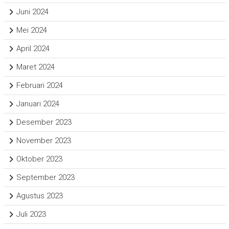
Juni 2024
Mei 2024
April 2024
Maret 2024
Februari 2024
Januari 2024
Desember 2023
November 2023
Oktober 2023
September 2023
Agustus 2023
Juli 2023