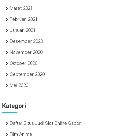
Maret 2021
Februari 2021
Januari 2021
Desember 2020
November 2020
Oktober 2020
September 2020
Mei 2020
Kategori
Daftar Situs Judi Slot Online Gacor
Film Anime