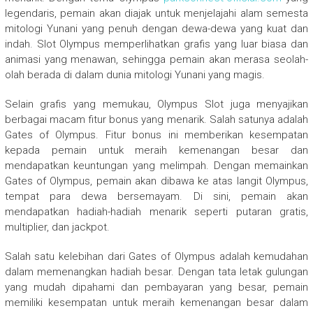
legendaris, pemain akan diajak untuk menjelajahi alam semesta
mitologi Yunani yang penuh dengan dewa-dewa yang kuat dan
indah. Slot Olympus memperlihatkan grafis yang luar biasa dan
animasi yang menawan, sehingga pemain akan merasa seolah-
olah berada di dalam dunia mitologi Yunani yang magis.
Selain grafis yang memukau, Olympus Slot juga menyajikan
berbagai macam fitur bonus yang menarik. Salah satunya adalah
Gates of Olympus. Fitur bonus ini memberikan kesempatan
kepada pemain untuk meraih kemenangan besar dan
mendapatkan keuntungan yang melimpah. Dengan memainkan
Gates of Olympus, pemain akan dibawa ke atas langit Olympus,
tempat para dewa bersemayam. Di sini, pemain akan
mendapatkan hadiah-hadiah menarik seperti putaran gratis,
multiplier, dan jackpot.
Salah satu kelebihan dari Gates of Olympus adalah kemudahan
dalam memenangkan hadiah besar. Dengan tata letak gulungan
yang mudah dipahami dan pembayaran yang besar, pemain
memiliki kesempatan untuk meraih kemenangan besar dalam