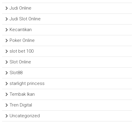
Judi Online
Judi Slot Online
Kecantikan
Poker Online
slot bet 100
Slot Online
Slot88
starlight princess
Tembak Ikan
Tren Digital
Uncategorized