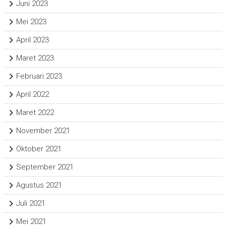
Juni 2023
Mei 2023
April 2023
Maret 2023
Februari 2023
April 2022
Maret 2022
November 2021
Oktober 2021
September 2021
Agustus 2021
Juli 2021
Mei 2021