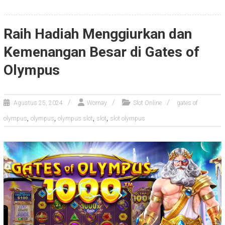
Raih Hadiah Menggiurkan dan
Kemenangan Besar di Gates of
Olympus
Agustus 25, 2024
Womay
Slot Online
gates of
,
,
,
,
olympus
olympus
olympus slot
slot
slot olympus