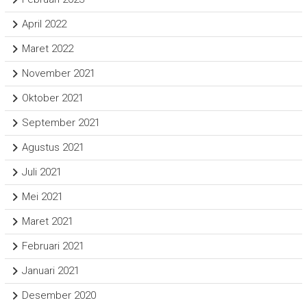
April 2022
Maret 2022
November 2021
Oktober 2021
September 2021
Agustus 2021
Juli 2021
Mei 2021
Maret 2021
Februari 2021
Januari 2021
Desember 2020