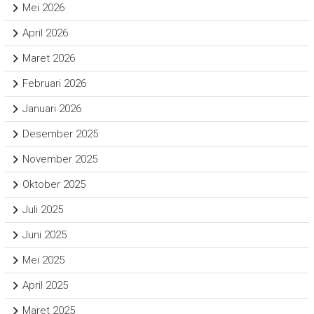
Mei 2026
April 2026
Maret 2026
Februari 2026
Januari 2026
Desember 2025
November 2025
Oktober 2025
Juli 2025
Juni 2025
Mei 2025
April 2025
Maret 2025