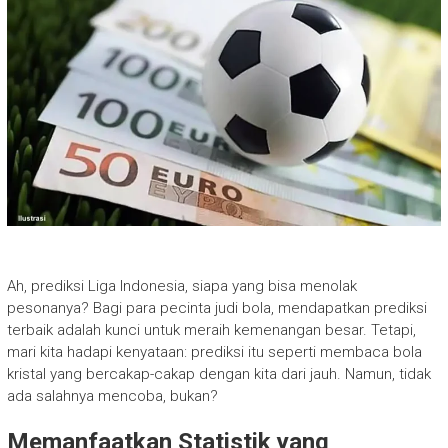
Ah, prediksi Liga Indonesia, siapa yang bisa menolak
pesonanya? Bagi para pecinta judi bola, mendapatkan prediksi
terbaik adalah kunci untuk meraih kemenangan besar. Tetapi,
mari kita hadapi kenyataan: prediksi itu seperti membaca bola
kristal yang bercakap-cakap dengan kita dari jauh. Namun, tidak
ada salahnya mencoba, bukan?
Memanfaatkan Statistik yang