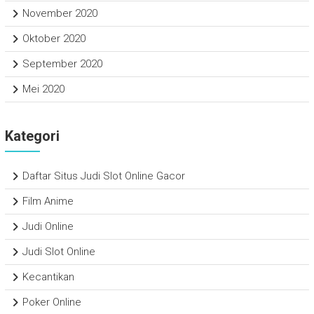
November 2020
Oktober 2020
September 2020
Mei 2020
Kategori
Daftar Situs Judi Slot Online Gacor
Film Anime
Judi Online
Judi Slot Online
Kecantikan
Poker Online