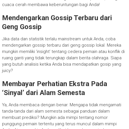
cuaca cerah membawa keberuntungan bagi Anda!
Mendengarkan Gossip Terbaru dari
Geng Gossip
Jika data dan statistik terlalu mainstream untuk Anda, coba
mendengarkan gossip terbaru dari geng gossip lokal. Mereka
mungkin memiliki ‘insight’ tentang cedera pemain atau konflik di
ruang ganti yang tidak terungkap dalam berita olahraga. Siapa
yang butuh analisis ketika Anda bisa mendapatkan gosip yang
juicy?
Membayar Perhatian Ekstra Pada
‘Sinyal’ dari Alam Semesta
Ya, Anda membaca dengan benar. Mengapa tidak mengamati
tanda-tanda dari alam semesta sebagai panduan dalam
membuat prediksi? Mungkin ada mimpi tentang nomor
punggung pemain tertentu yang terus muncul dalam mimpi