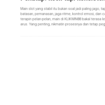
Main slot yang stabil itu bukan soal jadi paling jago, ta
batasan, pemanasan, jaga ritme, kontrol emosi, dan cat
terapin pelan-pelan, main di KLIKWIN88 bakal terasa 
arus. Yang penting, nikmatin prosesnya dan tetap peg