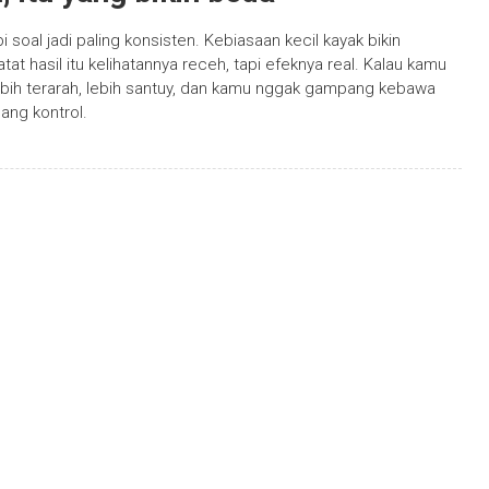
pi soal jadi paling konsisten. Kebiasaan kecil kayak bikin
at hasil itu kelihatannya receh, tapi efeknya real. Kalau kamu
lebih terarah, lebih santuy, dan kamu nggak gampang kebawa
ang kontrol.