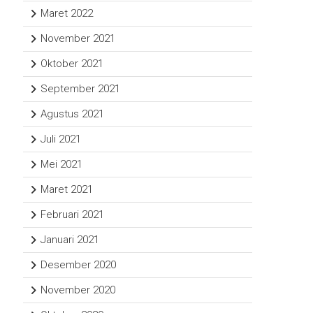
Maret 2022
November 2021
Oktober 2021
September 2021
Agustus 2021
Juli 2021
Mei 2021
Maret 2021
Februari 2021
Januari 2021
Desember 2020
November 2020