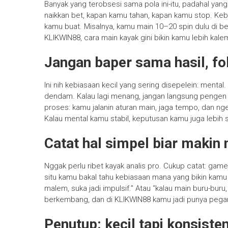
Banyak yang terobsesi sama pola ini-itu, padahal yang
naikkan bet, kapan kamu tahan, kapan kamu stop. Kebi
kamu buat. Misalnya, kamu main 10–20 spin dulu di bet 
KLIKWIN88, cara main kayak gini bikin kamu lebih kal
Jangan baper sama hasil, fo
Ini nih kebiasaan kecil yang sering disepelein: mental
dendam. Kalau lagi menang, jangan langsung pengen “s
proses: kamu jalanin aturan main, jaga tempo, dan nger
Kalau mental kamu stabil, keputusan kamu juga lebih s
Catat hal simpel biar makin
Nggak perlu ribet kayak analis pro. Cukup catat: game
situ kamu bakal tahu kebiasaan mana yang bikin kamu 
malem, suka jadi impulsif.” Atau “kalau main buru-buru,
berkembang, dan di KLIKWIN88 kamu jadi punya pegan
Penutup: kecil tapi konsisten