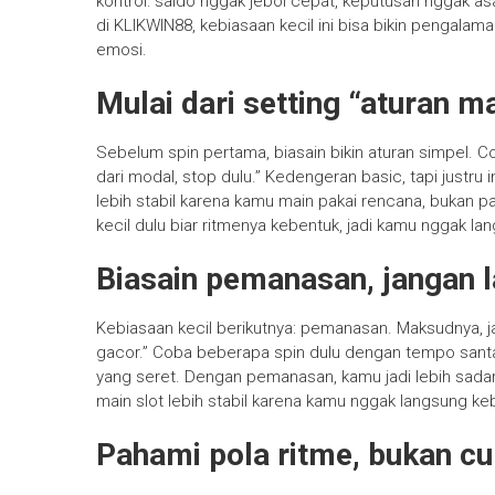
kontrol: saldo nggak jebol cepat, keputusan nggak asa
di KLIKWIN88, kebiasaan kecil ini bisa bikin pengalam
emosi.
Mulai dari setting “aturan m
Sebelum spin pertama, biasain bikin aturan simpel. Co
dari modal, stop dulu.” Kedengeran basic, tapi justru 
lebih stabil karena kamu main pakai rencana, bukan p
kecil dulu biar ritmenya kebentuk, jadi kamu nggak lan
Biasain pemanasan, jangan l
Kebiasaan kecil berikutnya: pemanasan. Maksudnya, 
gacor.” Coba beberapa spin dulu dengan tempo santai
yang seret. Dengan pemanasan, kamu jadi lebih sadar 
main slot lebih stabil karena kamu nggak langsung ke
Pahami pola ritme, bukan c