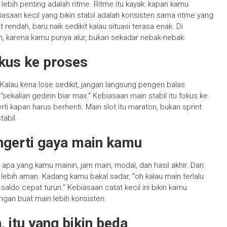
 lebih penting adalah ritme. Ritme itu kayak: kapan kamu
asaan kecil yang bikin stabil adalah konsisten sama ritme yang
rendah, baru naik sedikit kalau situasi terasa enak. Di
em, karena kamu punya alur, bukan sekadar nebak-nebak.
kus ke proses
. Kalau kena lose sedikit, jangan langsung pengen balas
ekalian gedein biar max.” Kebiasaan main stabil itu fokus ke
ti kapan harus berhenti. Main slot itu maraton, bukan sprint.
tabil.
 ngerti gaya main kamu
 apa yang kamu mainin, jam main, modal, dan hasil akhir. Dari
lebih aman. Kadang kamu bakal sadar, “oh kalau main terlalu
 saldo cepat turun.” Kebiasaan catat kecil ini bikin kamu
gan buat main lebih konsisten.
, itu yang bikin beda