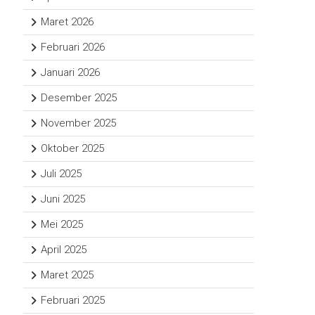
Maret 2026
Februari 2026
Januari 2026
Desember 2025
November 2025
Oktober 2025
Juli 2025
Juni 2025
Mei 2025
April 2025
Maret 2025
Februari 2025