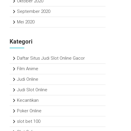
Oktober 2020
September 2020
Mei 2020
Kategori
Daftar Situs Judi Slot Online Gacor
Film Anime
Judi Online
Judi Slot Online
Kecantikan
Poker Online
slot bet 100