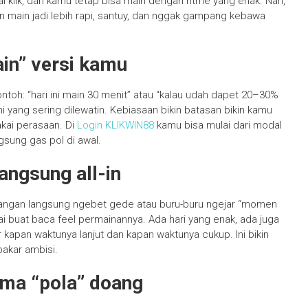
l klik, dan kamu tetap bisa main dengan ritme yang enak. Nah,
an main jadi lebih rapi, santuy, dan nggak gampang kebawa
ain” versi kamu
ntoh: “hari ini main 30 menit” atau “kalau udah dapet 20–30%
ini yang sering dilewatin. Kebiasaan bikin batasan bikin kamu
akai perasaan. Di
Login KLIKWIN88
kamu bisa mulai dari modal
gsung gas pol di awal.
angsung all-in
jangan langsung ngebet gede atau buru-buru ngejar “momen
 buat baca feel permainannya. Ada hari yang enak, ada juga
kapan waktunya lanjut dan kapan waktunya cukup. Ini bikin
bakar ambisi.
uma “pola” doang