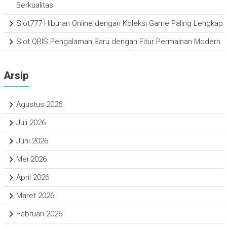
Berkualitas
Slot777 Hiburan Online dengan Koleksi Game Paling Lengkap
Slot QRIS Pengalaman Baru dengan Fitur Permainan Modern
Arsip
Agustus 2026
Juli 2026
Juni 2026
Mei 2026
April 2026
Maret 2026
Februari 2026