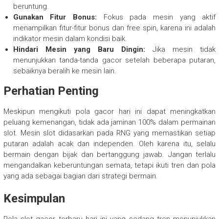
beruntung.
Gunakan Fitur Bonus:
Fokus pada mesin yang aktif
menampilkan fitur-fitur bonus dan free spin, karena ini adalah
indikator mesin dalam kondisi baik.
Hindari Mesin yang Baru Dingin:
Jika mesin tidak
menunjukkan tanda-tanda gacor setelah beberapa putaran,
sebaiknya beralih ke mesin lain.
Perhatian Penting
Meskipun mengikuti pola gacor hari ini dapat meningkatkan
peluang kemenangan, tidak ada jaminan 100% dalam permainan
slot. Mesin slot didasarkan pada RNG yang memastikan setiap
putaran adalah acak dan independen. Oleh karena itu, selalu
bermain dengan bijak dan bertanggung jawab. Jangan terlalu
mengandalkan keberuntungan semata, tetapi ikuti tren dan pola
yang ada sebagai bagian dari strategi bermain.
Kesimpulan