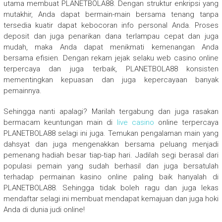
utama membuat PLANETBOLA88. Dengan struktur enkripsi yang
mutakhir, Anda dapat bermain-main bersama tenang tanpa
tersedia kuatir dapat kebocoran info personal Anda. Proses
deposit dan juga penarikan dana terlampau cepat dan juga
mudah, maka Anda dapat menikmati kemenangan Anda
bersama efisien. Dengan rekam jejak selaku web casino online
terpercaya dan juga terbaik, PLANETBOLA88 konsisten
mementingkan kepuasan dan juga kepercayaan banyak
pemainnya.
Sehingga nanti apalagi? Marilah tergabung dan juga rasakan
bermacam keuntungan main di
live casino
online terpercaya
PLANETBOLA88 selagi ini juga. Temukan pengalaman main yang
dahsyat dan juga mengenakkan bersama peluang menjadi
pemenang hadiah besar tiap-tiap hari. Jadilah segi berasal dari
populasi pemain yang sudah berhasil dan juga bersatulah
terhadap permainan kasino online paling baik hanyalah di
PLANETBOLA88. Sehingga tidak boleh ragu dan juga lekas
mendaftar selagi ini membuat mendapat kemajuan dan juga hoki
Anda di dunia judi online!