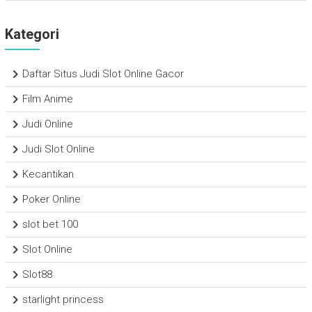
Kategori
Daftar Situs Judi Slot Online Gacor
Film Anime
Judi Online
Judi Slot Online
Kecantikan
Poker Online
slot bet 100
Slot Online
Slot88
starlight princess