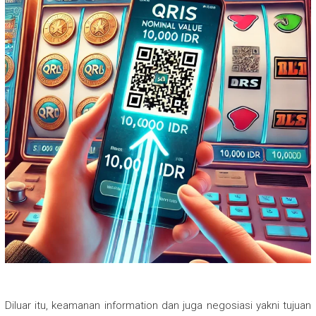
Diluar itu, keamanan information dan juga negosiasi yakni tujuan