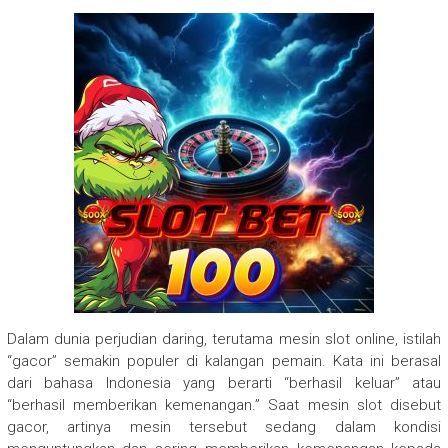
Dalam dunia perjudian daring, terutama mesin slot online, istilah
“gacor” semakin populer di kalangan pemain. Kata ini berasal
dari bahasa Indonesia yang berarti “berhasil keluar” atau
“berhasil memberikan kemenangan.” Saat mesin slot disebut
gacor, artinya mesin tersebut sedang dalam kondisi