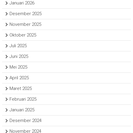
Januari 2026
Desember 2025
November 2025
Oktober 2025
Juli 2025
Juni 2025
Mei 2025
April 2025
Maret 2025
Februari 2025
Januari 2025
Desember 2024
November 2024