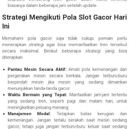
biasanya dalam beberapa jam setelah update.
Strategi Mengikuti Pola Slot Gacor Hari
Ini
Memahami pola gacor saja tidak cukup; pemain perlu
menerapkan strategi agar bisa memanfaatkan tren tersebut
secara maksimal. Berikut beberapa strategi yang bisa
diterapkan:
Pantau Mesin Secara Aktif:
Amati pola kemenangan dan
pergerakan mesin secara berkala. Jangan terburu-buru
berpindah mesin jika mesin yang sedang dimainkan
menunjukkan tanda-tanda gacor.
Waktu Bermain yang Tepat:
Manfaatkan jam-jam tertentu
yang sedang tren, seperti pagi dan malam hari, untuk
meningkatkan peluang menang.
Manajemen Modal:
Tetapkan batas kerugian dan
kemenangan. Jangan terlalu serakah saat mesin sedang
gacor, tetapi juga jangan terburu-buru keluar saat sedang