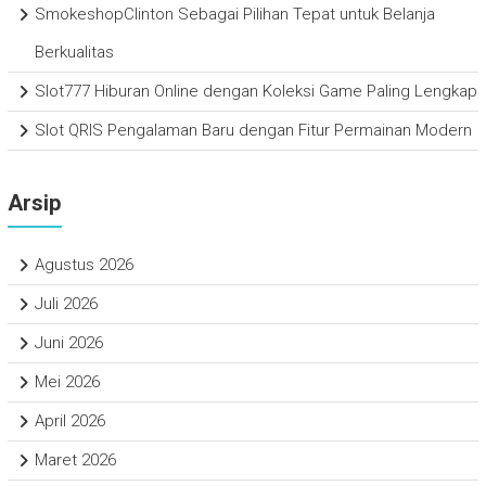
SmokeshopClinton Sebagai Pilihan Tepat untuk Belanja
Berkualitas
Slot777 Hiburan Online dengan Koleksi Game Paling Lengkap
Slot QRIS Pengalaman Baru dengan Fitur Permainan Modern
Arsip
Agustus 2026
Juli 2026
Juni 2026
Mei 2026
April 2026
Maret 2026