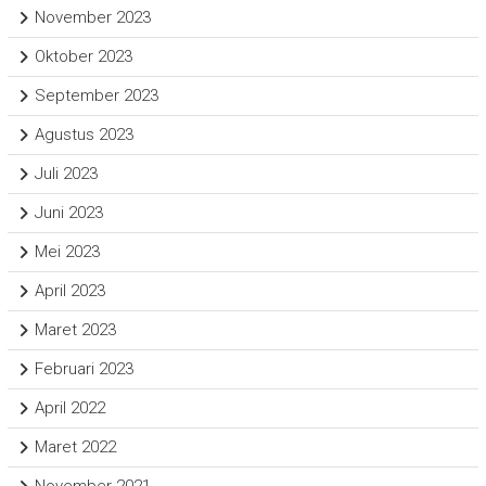
November 2023
Oktober 2023
September 2023
Agustus 2023
Juli 2023
Juni 2023
Mei 2023
April 2023
Maret 2023
Februari 2023
April 2022
Maret 2022