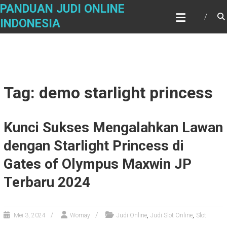
Skip
PANDUAN JUDI ONLINE
to
INDONESIA
content
Tag: demo starlight princess
Kunci Sukses Mengalahkan Lawan
dengan Starlight Princess di
Gates of Olympus Maxwin JP
Terbaru 2024
,
,
Mei 3, 2024
Womay
Judi Online
Judi Slot Online
Slot