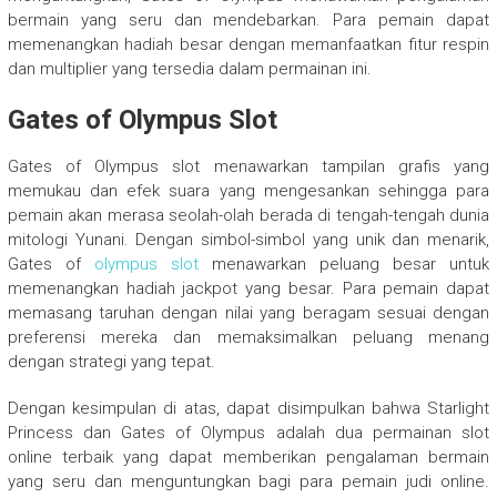
bermain yang seru dan mendebarkan. Para pemain dapat
memenangkan hadiah besar dengan memanfaatkan fitur respin
dan multiplier yang tersedia dalam permainan ini.
Gates of Olympus Slot
Gates of Olympus slot menawarkan tampilan grafis yang
memukau dan efek suara yang mengesankan sehingga para
pemain akan merasa seolah-olah berada di tengah-tengah dunia
mitologi Yunani. Dengan simbol-simbol yang unik dan menarik,
Gates of
olympus slot
menawarkan peluang besar untuk
memenangkan hadiah jackpot yang besar. Para pemain dapat
memasang taruhan dengan nilai yang beragam sesuai dengan
preferensi mereka dan memaksimalkan peluang menang
dengan strategi yang tepat.
Dengan kesimpulan di atas, dapat disimpulkan bahwa Starlight
Princess dan Gates of Olympus adalah dua permainan slot
online terbaik yang dapat memberikan pengalaman bermain
yang seru dan menguntungkan bagi para pemain judi online.