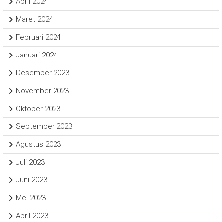
April 2024
Maret 2024
Februari 2024
Januari 2024
Desember 2023
November 2023
Oktober 2023
September 2023
Agustus 2023
Juli 2023
Juni 2023
Mei 2023
April 2023