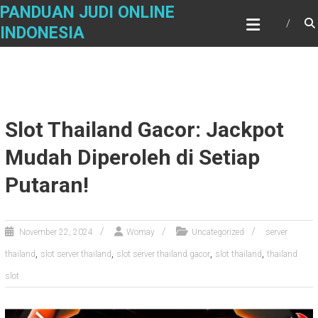
Skip
PANDUAN JUDI ONLINE
to
INDONESIA
content
Slot Thailand Gacor: Jackpot
Mudah Diperoleh di Setiap
Putaran!
November 22, 2024
Womay
Uncategorized
server
,
,
,
,
thailand
slot server thailand
slot server thailand gacor
slot thailand
thailand
slot