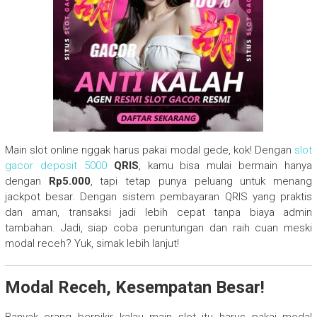
Main slot online nggak harus pakai modal gede, kok! Dengan
slot
gacor deposit 5000
QRIS
, kamu bisa mulai bermain hanya
dengan
Rp5.000
, tapi tetap punya peluang untuk menang
jackpot besar. Dengan sistem pembayaran QRIS yang praktis
dan aman, transaksi jadi lebih cepat tanpa biaya admin
tambahan. Jadi, siap coba peruntungan dan raih cuan meski
modal receh? Yuk, simak lebih lanjut!
Modal Receh, Kesempatan Besar!