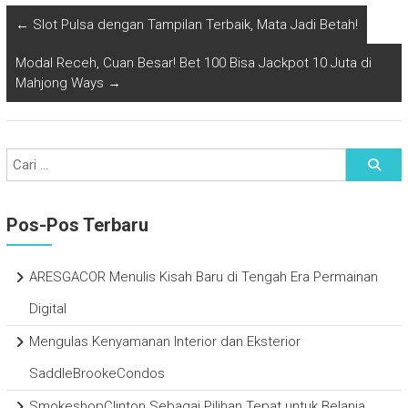
←
Slot Pulsa dengan Tampilan Terbaik, Mata Jadi Betah!
Modal Receh, Cuan Besar! Bet 100 Bisa Jackpot 10 Juta di
Mahjong Ways
→
Pos-Pos Terbaru
ARESGACOR Menulis Kisah Baru di Tengah Era Permainan
Digital
Mengulas Kenyamanan Interior dan Eksterior
SaddleBrookeCondos
SmokeshopClinton Sebagai Pilihan Tepat untuk Belanja