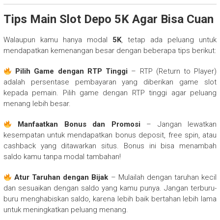
Tips Main Slot Depo 5K Agar Bisa Cuan
Walaupun kamu hanya modal
5K
, tetap ada peluang untuk
mendapatkan kemenangan besar dengan beberapa tips berikut:
Pilih Game dengan RTP Tinggi
– RTP (Return to Player)
adalah persentase pembayaran yang diberikan game slot
kepada pemain. Pilih game dengan RTP tinggi agar peluang
menang lebih besar.
Manfaatkan Bonus dan Promosi
– Jangan lewatkan
kesempatan untuk mendapatkan bonus deposit, free spin, atau
cashback yang ditawarkan situs. Bonus ini bisa menambah
saldo kamu tanpa modal tambahan!
Atur Taruhan dengan Bijak
– Mulailah dengan taruhan kecil
dan sesuaikan dengan saldo yang kamu punya. Jangan terburu-
buru menghabiskan saldo, karena lebih baik bertahan lebih lama
untuk meningkatkan peluang menang.