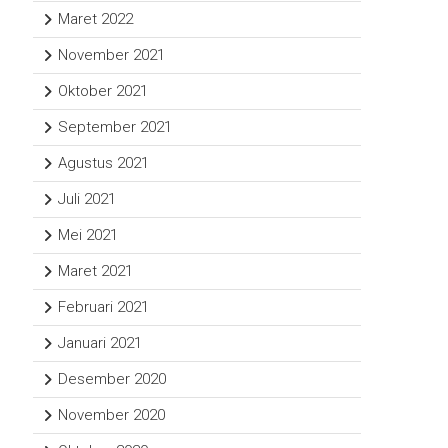
Maret 2022
November 2021
Oktober 2021
September 2021
Agustus 2021
Juli 2021
Mei 2021
Maret 2021
Februari 2021
Januari 2021
Desember 2020
November 2020