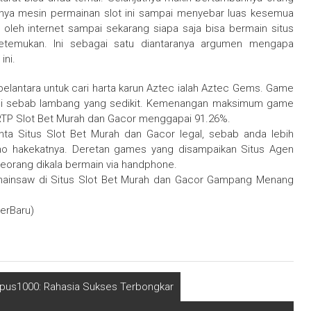
nya mesin permainan slot ini sampai menyebar luas kesemua
 oleh internet sampai sekarang siapa saja bisa bermain situs
temukan. Ini sebagai satu diantaranya argumen mengapa
ini.
belantara untuk cari harta karun Aztec ialah Aztec Gems. Game
ngi sebab lambang yang sedikit. Kemenangan maksimum game
 RTP Slot Bet Murah dan Gacor menggapai 91.26%.
nta Situs Slot Bet Murah dan Gacor legal, sebab anda lebih
ino hakekatnya. Deretan games yang disampaikan Situs Agen
eseorang dikala bermain via handphone.
y Chainsaw di Situs Slot Bet Murah dan Gacor Gampang Menang
erBaru)
pus1000: Rahasia Sukses Terbongkar