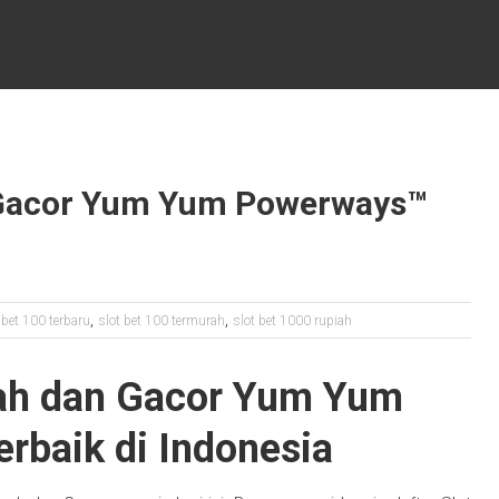
n Gacor Yum Yum Powerways™
,
,
 bet 100 terbaru
slot bet 100 termurah
slot bet 1000 rupiah
rah dan Gacor Yum Yum
rbaik di Indonesia