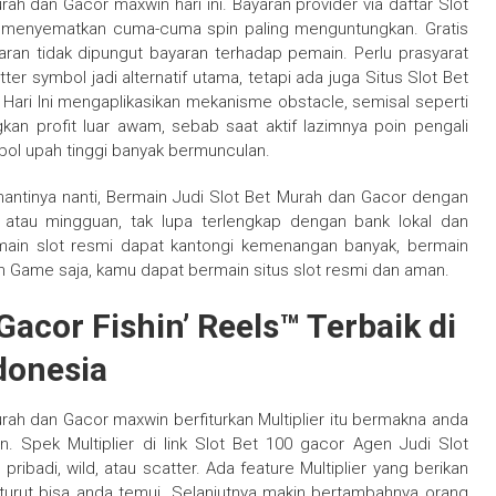
rah dan Gacor maxwin hari ini. Bayaran provider via daftar Slot
ga menyematkan cuma-cuma spin paling menguntungkan. Gratis
aran tidak dipungut bayaran terhadap pemain. Perlu prasyarat
er symbol jadi alternatif utama, tetapi ada juga Situs Slot Bet
Hari Ini mengaplikasikan mekanisme obstacle, semisal seperti
an profit luar awam, sebab saat aktif lazimnya poin pengali
simbol upah tinggi banyak bermunculan.
nantinya nanti, Bermain Judi Slot Bet Murah dan Gacor dengan
 atau mingguan, tak lupa terlengkap dengan bank lokal dan
emain slot resmi dapat kantongi kemenangan banyak, bermain
n Game saja, kamu dapat bermain situs slot resmi dan aman.
Gacor Fishin’ Reels™ Terbaik di
donesia
ah dan Gacor maxwin berfiturkan Multiplier itu bermakna anda
n. Spek Multiplier di link Slot Bet 100 gacor Agen Judi Slot
pribadi, wild, atau scatter. Ada feature Multiplier yang berikan
turut bisa anda temui. Selanjutnya makin bertambahnya orang