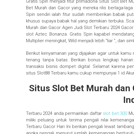
Gratis Spin menjadi fitur primadona Situs Slot Bet Mu
Bet Murah dan Gacor yang mereka rilis berlaga-la
Spin sendiri ialah fitur sudah memberikan babak put
khusus supaya babak hal yang demikian terbuka. Scatt
Murah dan Gacor Agen Judi Slot Terbaru 2024 Gacor 
slot Aztec Bonanza. Gratis Spin kapabel mendatangk
Multiplier meningkat, Wild menjadi lebih “liar ”, dan 
Berikut kenyamanan yang dijajakan agar untuk kamu 
tenang tanpa batas. Berikan bonus lengkap harian
transaksi bisnis dompet digital. Selamat karena p
situs Slot88 Terbaru kamu cukup mempunyai 1 id Aku
Situs Slot Bet Murah dan 
In
Terbaru 2024 anda permainkan daftar
slot bet 300
Mur
miliki peluang untuk terima pengali nilai kemenanga
Terbaru Gacor Hari Ini berikan pengali lewat lambang 
angka pengali menurut jumlah kemenangan berturut-