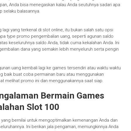
an, Anda bisa menegaskan kalau Anda seutuhnya sadari apa
p selaku balasannya.
gi yang terkenal di slot online, itu bukan salah satu opsi
rapa type promo pengembalian uang, seperti agunan saldo
tas keseluruhnya saldo Anda, tidak cuma kekalahan Anda. Ini
pengembalian dana yang semakin lebih menyeluruh serta pengin
agunan uang kembali lagi ke games tersendiri atau waktu waktu
yang baik buat coba permainan baru atau menggunakan
uat melihat promo ini dan menggunakannya saat siap.
engalaman Bermain Games
lahan Slot 100
lat yang bernilai untuk mengoptimalkan kemenangan Anda dan
uruhannya. Ini berikan jala pengaman, memungkinnya Anda