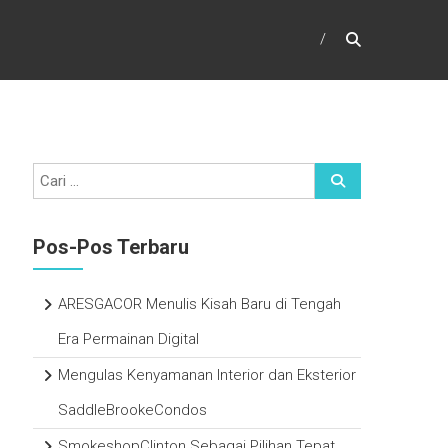
Pos-Pos Terbaru
ARESGACOR Menulis Kisah Baru di Tengah
Era Permainan Digital
Mengulas Kenyamanan Interior dan Eksterior
SaddleBrookeCondos
SmokeshopClinton Sebagai Pilihan Tepat