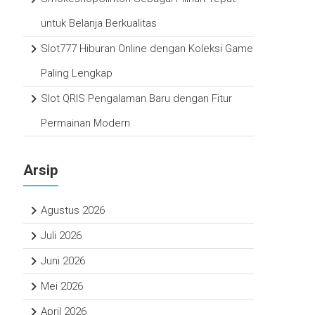
untuk Belanja Berkualitas
Slot777 Hiburan Online dengan Koleksi Game
Paling Lengkap
Slot QRIS Pengalaman Baru dengan Fitur
Permainan Modern
Arsip
Agustus 2026
Juli 2026
Juni 2026
Mei 2026
April 2026