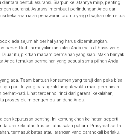
 diantara bentuk asuransi. Biarpun keliatannya mirip, penting
 dengan asuransi. Asuransi membuat perlindungan Anda dari
ansi kekalahan ialah penawaran promo yang disajikan oleh situs
cok, ada sejumlah perihal yang harus diperhitungkan.
n bersertikat. Ini meyakinkan kalau Anda main di basis yang
. Diluar itu, pikirkan macam permainan yang siap. Makin banyak
ar Anda temukan permainan yang sesuai sama pilihan Anda
yang ada. Team bantuan konsumen yang teruji dan peka bisa
apa pun itu yang barangkali tampak waktu main permainan.
erhati-hati. Lihat terperinci rinci dari garansi kekalahan,
erta proses claim pengembalian dana Anda.
a dan keputusan penting. Ini kemungkinan kelihatan seperti
a dari kekuatan frustasi atau salah paham. Prasyarat serta
ahan, termasuk batas atau larangan yang barangkali berlaku.