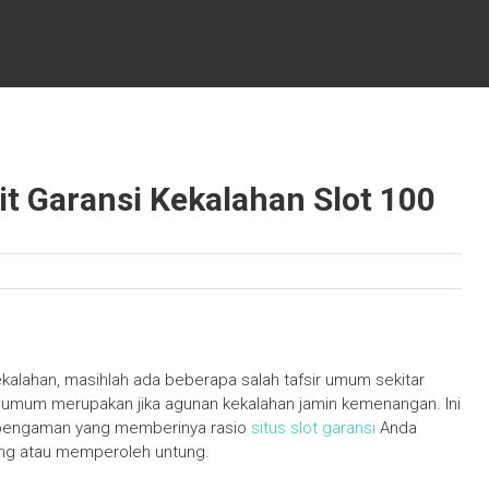
 Garansi Kekalahan Slot 100
ekalahan, masihlah ada beberapa salah tafsir umum sekitar
at umum merupakan jika agunan kekalahan jamin kemenangan. Ini
a pengaman yang memberinya rasio
situs slot garansi
Anda
ang atau memperoleh untung.