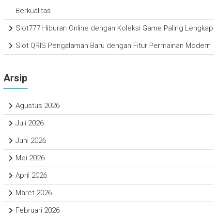
Berkualitas
Slot777 Hiburan Online dengan Koleksi Game Paling Lengkap
Slot QRIS Pengalaman Baru dengan Fitur Permainan Modern
Arsip
Agustus 2026
Juli 2026
Juni 2026
Mei 2026
April 2026
Maret 2026
Februari 2026