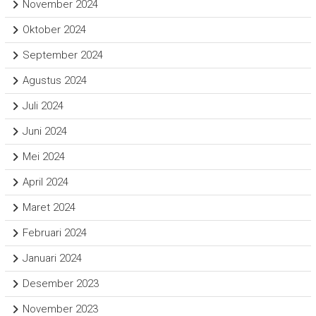
November 2024
Oktober 2024
September 2024
Agustus 2024
Juli 2024
Juni 2024
Mei 2024
April 2024
Maret 2024
Februari 2024
Januari 2024
Desember 2023
November 2023