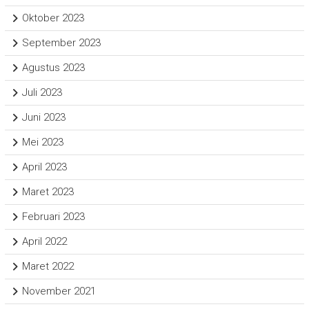
Oktober 2023
September 2023
Agustus 2023
Juli 2023
Juni 2023
Mei 2023
April 2023
Maret 2023
Februari 2023
April 2022
Maret 2022
November 2021