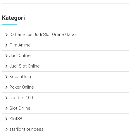
Kategori
Daftar Situs Judi Slot Online Gacor
Film Anime
Judi Online
Judi Slot Online
Kecantikan
Poker Online
slot bet 100
Slot Online
Slot88
starlight princess