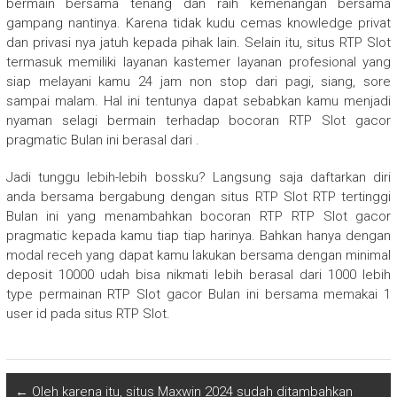
bermain bersama tenang dan raih kemenangan bersama
gampang nantinya. Karena tidak kudu cemas knowledge privat
dan privasi nya jatuh kepada pihak lain. Selain itu, situs RTP Slot
termasuk memiliki layanan kastemer layanan profesional yang
siap melayani kamu 24 jam non stop dari pagi, siang, sore
sampai malam. Hal ini tentunya dapat sebabkan kamu menjadi
nyaman selagi bermain terhadap bocoran RTP Slot gacor
pragmatic Bulan ini berasal dari .
Jadi tunggu lebih-lebih bossku? Langsung saja daftarkan diri
anda bersama bergabung dengan situs RTP Slot RTP tertinggi
Bulan ini yang menambahkan bocoran RTP RTP Slot gacor
pragmatic kepada kamu tiap tiap harinya. Bahkan hanya dengan
modal receh yang dapat kamu lakukan bersama dengan minimal
deposit 10000 udah bisa nikmati lebih berasal dari 1000 lebih
type permainan RTP Slot gacor Bulan ini bersama memakai 1
user id pada situs RTP Slot.
←
Oleh karena itu, situs Maxwin 2024 sudah ditambahkan