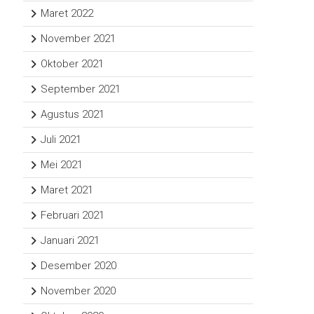
Maret 2022
November 2021
Oktober 2021
September 2021
Agustus 2021
Juli 2021
Mei 2021
Maret 2021
Februari 2021
Januari 2021
Desember 2020
November 2020