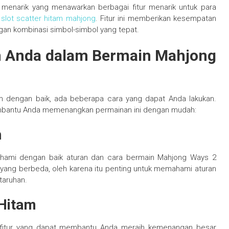
 menarik yang menawarkan berbagai fitur menarik untuk para
h
slot scatter hitam mahjong
. Fitur ini memberikan kesempatan
n kombinasi simbol-simbol yang tepat.
n Anda dalam Bermain Mahjong
m dengan baik, ada beberapa cara yang dapat Anda lakukan.
membantu Anda memenangkan permainan ini dengan mudah:
n
hami dengan baik aturan dan cara bermain Mahjong Ways 2
n yang berbeda, oleh karena itu penting untuk memahami aturan
taruhan.
 Hitam
tu fitur yang dapat membantu Anda meraih kemenangan besar