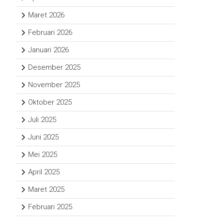
Maret 2026
Februari 2026
Januari 2026
Desember 2025
November 2025
Oktober 2025
Juli 2025
Juni 2025
Mei 2025
April 2025
Maret 2025
Februari 2025