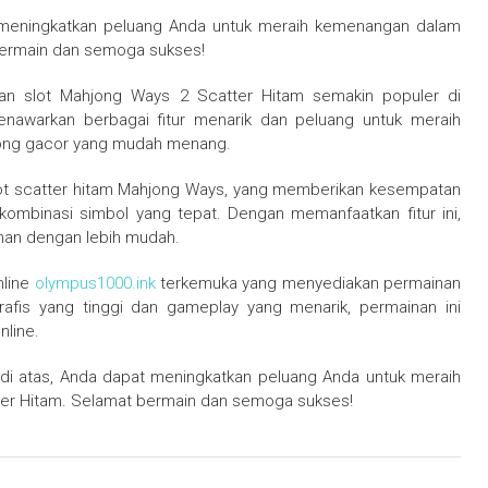
at meningkatkan peluang Anda untuk meraih kemenangan dalam
bermain dan semoga sukses!
nan slot Mahjong Ways 2 Scatter Hitam semakin populer di
menawarkan berbagai fitur menarik dan peluang untuk meraih
ong gacor yang mudah menang.
 slot scatter hitam Mahjong Ways, yang memberikan kesempatan
ombinasi simbol yang tepat. Dengan memanfaatkan fitur ini,
an dengan lebih mudah.
nline
olympus1000.ink
terkemuka yang menyediakan permainan
afis yang tinggi dan gameplay yang menarik, permainan ini
nline.
n di atas, Anda dapat meningkatkan peluang Anda untuk meraih
er Hitam. Selamat bermain dan semoga sukses!