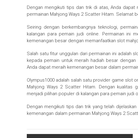
Dengan mengikuti tips dan trik di atas, Anda dap
permainan Mahjong Ways 2 Scatter Hitam. Selamat 
Seiring dengan berkembangnya teknologi, permai
kalangan para pemain judi online. Permainan ini 
kemenangan besar dengan memanfaatkan slot mahj
Salah satu fitur unggulan dari permainan ini adalah
kepada pemain untuk meraih hadiah besar dengan k
Anda dapat meraih kemenangan besar dalam permain
Olympus1000 adalah salah satu provider game slot o
Mahjong Ways 2 Scatter Hitam. Dengan kualitas gr
menjadi pilihan populer di kalangan para pemain judi o
Dengan mengikuti tips dan trik yang telah dijelaska
kemenangan dalam permainan Mahjong Ways 2 Scatt