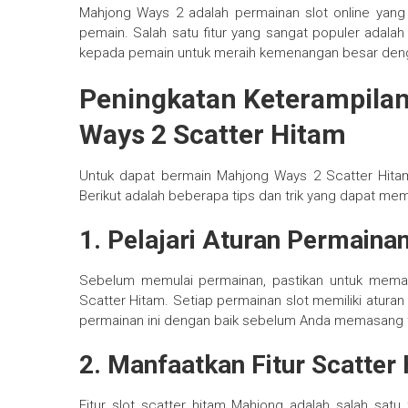
Mahjong Ways 2 adalah permainan slot online yang
pemain. Salah satu fitur yang sangat populer adala
kepada pemain untuk meraih kemenangan besar denga
Peningkatan Keterampila
Ways 2 Scatter Hitam
Untuk dapat bermain Mahjong Ways 2 Scatter Hita
Berikut adalah beberapa tips dan trik yang dapat 
1. Pelajari Aturan Permaina
Sebelum memulai permainan, pastikan untuk mema
Scatter Hitam. Setiap permainan slot memiliki atura
permainan ini dengan baik sebelum Anda memasang 
2. Manfaatkan Fitur Scatter
Fitur slot scatter hitam Mahjong adalah salah sa