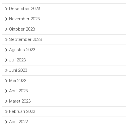
Desember 2023
November 2023
Oktober 2023
September 2023
Agustus 2023
Juli 2023
Juni 2023
Mei 2023
April 2023
Maret 2023
Februari 2023
April 2022