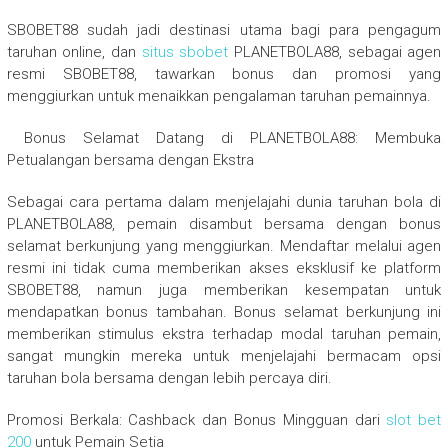
SBOBET88 sudah jadi destinasi utama bagi para pengagum
taruhan online, dan
situs sbobet
PLANETBOLA88, sebagai agen
resmi SBOBET88, tawarkan bonus dan promosi yang
menggiurkan untuk menaikkan pengalaman taruhan pemainnya.
Bonus Selamat Datang di PLANETBOLA88: Membuka
Petualangan bersama dengan Ekstra
Sebagai cara pertama dalam menjelajahi dunia taruhan bola di
PLANETBOLA88, pemain disambut bersama dengan bonus
selamat berkunjung yang menggiurkan. Mendaftar melalui agen
resmi ini tidak cuma memberikan akses eksklusif ke platform
SBOBET88, namun juga memberikan kesempatan untuk
mendapatkan bonus tambahan. Bonus selamat berkunjung ini
memberikan stimulus ekstra terhadap modal taruhan pemain,
sangat mungkin mereka untuk menjelajahi bermacam opsi
taruhan bola bersama dengan lebih percaya diri.
Promosi Berkala: Cashback dan Bonus Mingguan dari
slot bet
200
untuk Pemain Setia