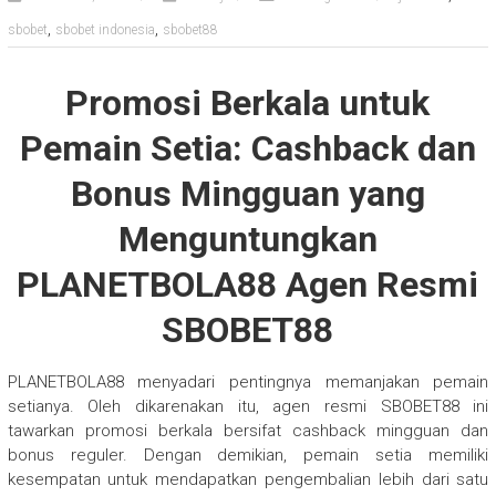
,
,
sbobet
sbobet indonesia
sbobet88
Promosi Berkala untuk
Pemain Setia: Cashback dan
Bonus Mingguan yang
Menguntungkan
PLANETBOLA88 Agen Resmi
SBOBET88
PLANETBOLA88 menyadari pentingnya memanjakan pemain
setianya. Oleh dikarenakan itu, agen resmi SBOBET88 ini
tawarkan promosi berkala bersifat cashback mingguan dan
bonus reguler. Dengan demikian, pemain setia memiliki
kesempatan untuk mendapatkan pengembalian lebih dari satu