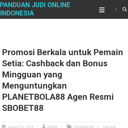
Skip
PANDUAN JUDI ONLINE
to
INDONESIA
content
Promosi Berkala untuk Pemain
Setia: Cashback dan Bonus
Mingguan yang
Menguntungkan
PLANETBOLA88 Agen Resmi
SBOBET88
,
Januari 25, 2024
Womay
Uncategorized
judi bola