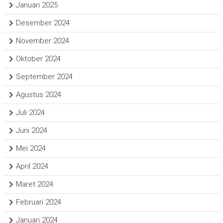
Januari 2025
Desember 2024
November 2024
Oktober 2024
September 2024
Agustus 2024
Juli 2024
Juni 2024
Mei 2024
April 2024
Maret 2024
Februari 2024
Januari 2024