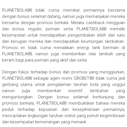
PLANETBOLA88 tidak cuma memikat pemainnya bersama
dengan bonus selamat datang, namun juga memanjakan mereka
bersama dengan promosi berkala. Melalui cashback mingguan
dan bonus reguler, pemain setia PLANETBOLA88 memiliki
kesempatan untuk mendapatkan pengembalian lebih dari satu
dari kerugian mereka dan mendapatkan keuntungan tambahan.
Promosi ini tidak cuma menaikkan energi tarik bermain di
PLANETBOLA88, namun juga memberikan nilai tambah yang
berarti bagi para pemain yang aktif dan setia.
Dengan fokus terhadap bonus dan promosi yang menggiurkan,
PLANETBOLA88 sebagai agen resmi SBOBET88 tidak cuma jadi
gerbang utama untuk pengalaman taruhan bola yang unggul
namun juga memberikan insentif tambahan yang
menguntungkan. Dengan bonus selamat berkunjung dan
promosi berkala, PLANETBOLA88 membuktikan bahwa mereka
peduli terhadap kepuasan dan kesejahteraan pemainnya,
menciptakan lingkungan taruhan online yang penuh kegembiraan
dan kesempatan kemenangan yang menarik.