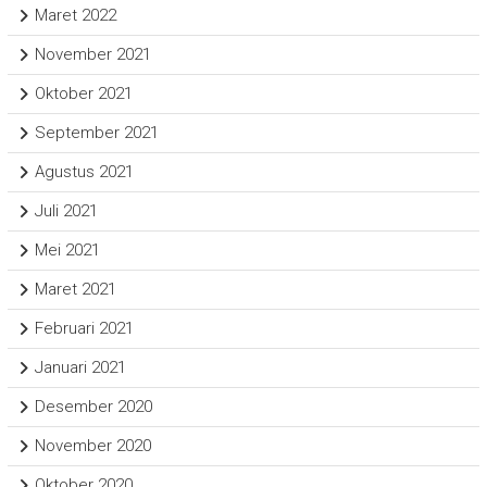
Maret 2022
November 2021
Oktober 2021
September 2021
Agustus 2021
Juli 2021
Mei 2021
Maret 2021
Februari 2021
Januari 2021
Desember 2020
November 2020
Oktober 2020