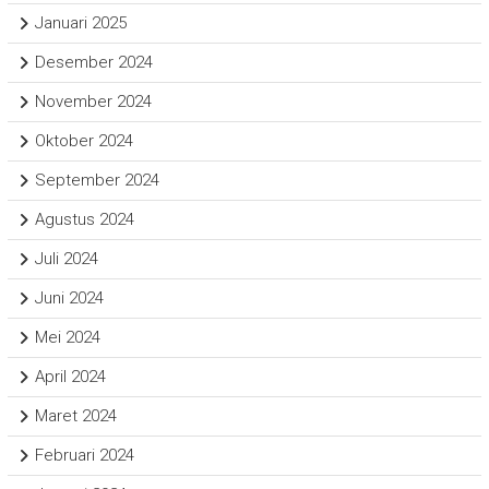
Januari 2025
Desember 2024
November 2024
Oktober 2024
September 2024
Agustus 2024
Juli 2024
Juni 2024
Mei 2024
April 2024
Maret 2024
Februari 2024