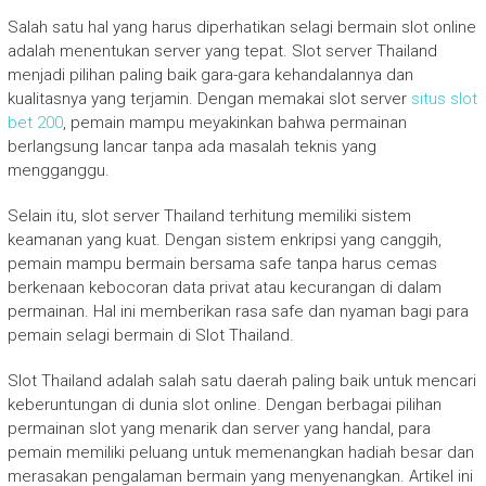
Salah satu hal yang harus diperhatikan selagi bermain slot online
adalah menentukan server yang tepat. Slot server Thailand
menjadi pilihan paling baik gara-gara kehandalannya dan
kualitasnya yang terjamin. Dengan memakai slot server
situs slot
bet 200
, pemain mampu meyakinkan bahwa permainan
berlangsung lancar tanpa ada masalah teknis yang
mengganggu.
Selain itu, slot server Thailand terhitung memiliki sistem
keamanan yang kuat. Dengan sistem enkripsi yang canggih,
pemain mampu bermain bersama safe tanpa harus cemas
berkenaan kebocoran data privat atau kecurangan di dalam
permainan. Hal ini memberikan rasa safe dan nyaman bagi para
pemain selagi bermain di Slot Thailand.
Slot Thailand adalah salah satu daerah paling baik untuk mencari
keberuntungan di dunia slot online. Dengan berbagai pilihan
permainan slot yang menarik dan server yang handal, para
pemain memiliki peluang untuk memenangkan hadiah besar dan
merasakan pengalaman bermain yang menyenangkan. Artikel ini