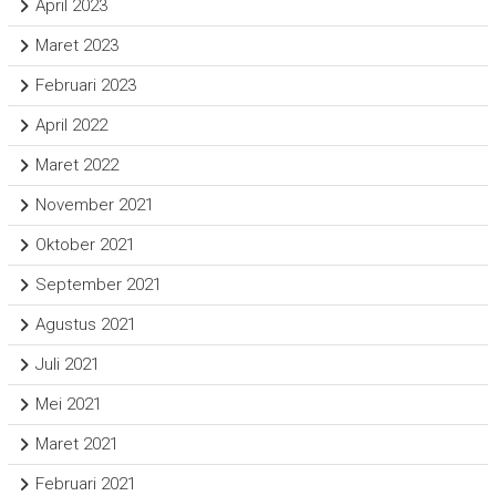
April 2023
Maret 2023
Februari 2023
April 2022
Maret 2022
November 2021
Oktober 2021
September 2021
Agustus 2021
Juli 2021
Mei 2021
Maret 2021
Februari 2021