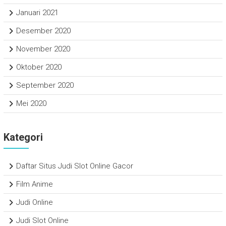
Januari 2021
Desember 2020
November 2020
Oktober 2020
September 2020
Mei 2020
Kategori
Daftar Situs Judi Slot Online Gacor
Film Anime
Judi Online
Judi Slot Online