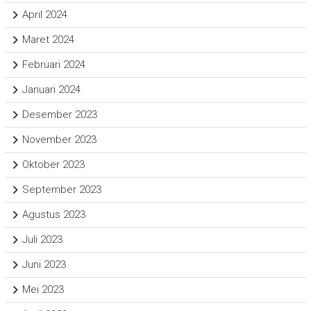
April 2024
Maret 2024
Februari 2024
Januari 2024
Desember 2023
November 2023
Oktober 2023
September 2023
Agustus 2023
Juli 2023
Juni 2023
Mei 2023