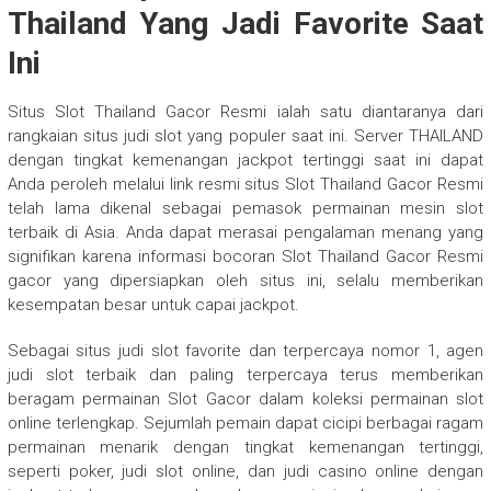
Thailand Yang Jadi Favorite Saat
Ini
Situs Slot Thailand Gacor Resmi ialah satu diantaranya dari
rangkaian situs judi slot yang populer saat ini. Server THAILAND
dengan tingkat kemenangan jackpot tertinggi saat ini dapat
Anda peroleh melalui link resmi situs Slot Thailand Gacor Resmi
telah lama dikenal sebagai pemasok permainan mesin slot
terbaik di Asia. Anda dapat merasai pengalaman menang yang
signifikan karena informasi bocoran Slot Thailand Gacor Resmi
gacor yang dipersiapkan oleh situs ini, selalu memberikan
kesempatan besar untuk capai jackpot.
Sebagai situs judi slot favorite dan terpercaya nomor 1, agen
judi slot terbaik dan paling terpercaya terus memberikan
beragam permainan Slot Gacor dalam koleksi permainan slot
online terlengkap. Sejumlah pemain dapat cicipi berbagai ragam
permainan menarik dengan tingkat kemenangan tertinggi,
seperti poker, judi slot online, dan judi casino online dengan