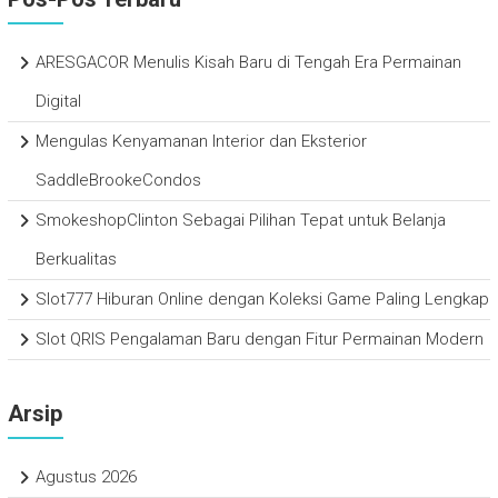
ARESGACOR Menulis Kisah Baru di Tengah Era Permainan
Digital
Mengulas Kenyamanan Interior dan Eksterior
SaddleBrookeCondos
SmokeshopClinton Sebagai Pilihan Tepat untuk Belanja
Berkualitas
Slot777 Hiburan Online dengan Koleksi Game Paling Lengkap
Slot QRIS Pengalaman Baru dengan Fitur Permainan Modern
Arsip
Agustus 2026