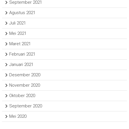
September 2021
Agustus 2021
Juli 2021
Mei 2021
Maret 2021
Februari 2021
Januari 2021
Desember 2020
November 2020
Oktober 2020
September 2020
Mei 2020