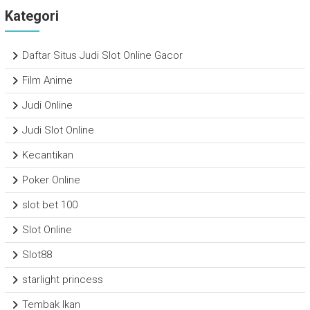
Kategori
Daftar Situs Judi Slot Online Gacor
Film Anime
Judi Online
Judi Slot Online
Kecantikan
Poker Online
slot bet 100
Slot Online
Slot88
starlight princess
Tembak Ikan