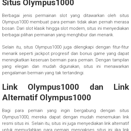
Situs Olympus1000
Berbagai jenis permainan slot yang ditawarkan oleh situs
Olympus1000 membuat para pemain tidak akan pernah merasa
bosan. Dari slot klasik hingga slot modern, situs ini menyediakan
berbagai pilihan permainan yang menghibur dan menarik.
Selain itu, situs Olympus1000 juga dilengkapi dengan fitur-fitur
menarik seperti jackpot progresif dan bonus game yang dapat
meningkatkan keseruan bermain para pemain. Dengan tampilan
yang elegan dan mudah digunakan, situs ini menawarkan
pengalaman bermain yang tak tertandingi.
Link Olympus1000 dan Link
Alternatif Olympus1000
Bagi para pemain yang ingin bergabung dengan situs
Olympus1000, mereka dapat dengan mudah menemukan link
resmi situs ini. Selain itu, situs ini juga menyediakan link alternatif
untuk memudahkan para pemain mengakses situs ini jika link