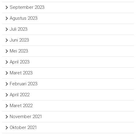
September 2023
Agustus 2023
Juli 2023
Juni 2023
Mei 2023
April 2023
Maret 2023
Februari 2023
April 2022
Maret 2022
November 2021
Oktober 2021