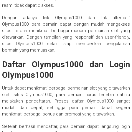
resmi tidak dapat diakses.
Dengan adanya link Olympus1000 dan link alternatif
Olympus1000, para pemain dapat dengan mudah mengakses
situs ini dan menikmati berbagai macam permainan slot yang
ditawarkan. Dengan tampilan yang responsif dan user-friendly,
situs Olympus1000 selalu siap memberikan pengalaman
bermain yang memuaskan.
Daftar Olympus1000 dan Login
Olympus1000
Untuk dapat menikmati berbagai permainan slot yang ditawarkan
oleh situs Olympus1000, para pemain harus terlebih dahulu
melakukan pendaftaran. Proses daftar Olympus1000 sangat
mudah dan cepat, sehingga para pemain dapat segera
menikmati berbagai bonus dan promosi yang ditawarkan.
Setelah berhasil mendaftar, para pemain dapat langsung login