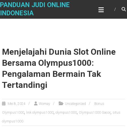
Skip
PANDUAN JUDI ONLINE
to
INDONESIA
content
Menjelajahi Dunia Slot Online
Bersama Olympus1000:
Pengalaman Bermain Tak
Tertandingi
Mei 8, 2024
Womay
Uncategorized
Bonus
,
,
,
,
Olympus1000
link olympus1000
olympus1000
Olympus1000 Gacor
situs
olympus1000