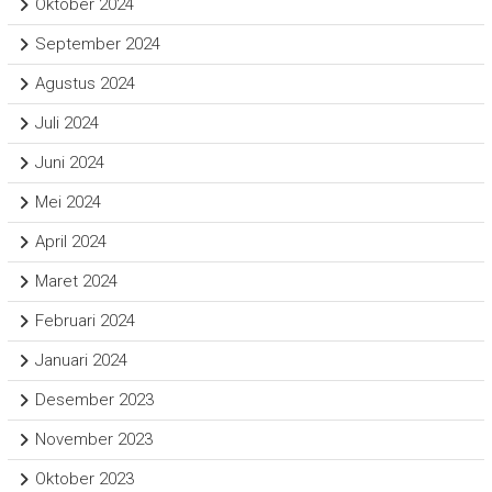
Oktober 2024
September 2024
Agustus 2024
Juli 2024
Juni 2024
Mei 2024
April 2024
Maret 2024
Februari 2024
Januari 2024
Desember 2023
November 2023
Oktober 2023