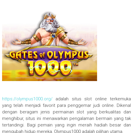
https://olympus1000.org/
adalah situs slot online terkemuka
yang telah menjadi favorit para penggemar judi online. Dikenal
dengan beragam jenis permainan slot yang berkualitas dan
menghibur, situs ini menawarkan pengalaman bermain yang tak
tertandingi. Bagi pemain yang ingin meraih hadiah besar dan
mengubah hidup mereka, Olympus1000 adalah pilihan utama.