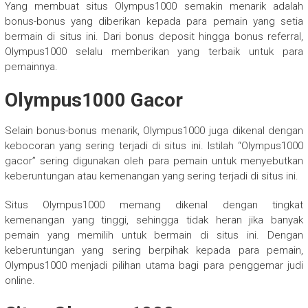
Yang membuat situs Olympus1000 semakin menarik adalah
bonus-bonus yang diberikan kepada para pemain yang setia
bermain di situs ini. Dari bonus deposit hingga bonus referral,
Olympus1000 selalu memberikan yang terbaik untuk para
pemainnya.
Olympus1000 Gacor
Selain bonus-bonus menarik, Olympus1000 juga dikenal dengan
kebocoran yang sering terjadi di situs ini. Istilah “Olympus1000
gacor” sering digunakan oleh para pemain untuk menyebutkan
keberuntungan atau kemenangan yang sering terjadi di situs ini.
Situs Olympus1000 memang dikenal dengan tingkat
kemenangan yang tinggi, sehingga tidak heran jika banyak
pemain yang memilih untuk bermain di situs ini. Dengan
keberuntungan yang sering berpihak kepada para pemain,
Olympus1000 menjadi pilihan utama bagi para penggemar judi
online.