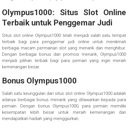
Olympus1000: Situs Slot Online
Terbaik untuk Penggemar Judi
Situs slot online Olympus1000 telah menjadi salah satu tempat
terbaik bagi para penggemar judi online untuk menikmati
berbagai macam permainan slot yang menarik dan menghibur.
Dengan berbagai bonus dan promosi menarik, Olympus1000
menjadi pilihan terbaik bagi para pemain yang ingin meraih
kemenangan besar.
Bonus Olympus1000
Salah satu keunggulan dari situs slot online Olympus1000 adalah
adanya berbagai bonus menarik yang ditawarkan kepada para
pemain. Dengan bonus Olympus1000, para pemain memiliki
kesempatan lebih besar untuk meraih kemenangan dan
mendapatkan hadiah yang menggiurkan.