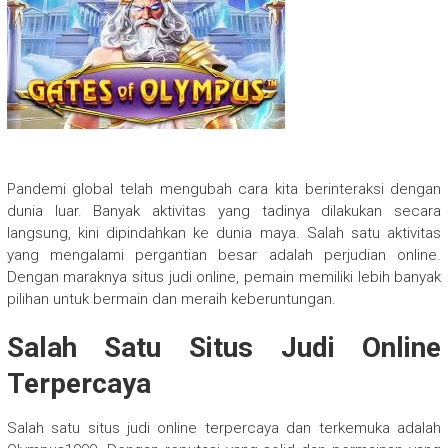
Pandemi global telah mengubah cara kita berinteraksi dengan
dunia luar. Banyak aktivitas yang tadinya dilakukan secara
langsung, kini dipindahkan ke dunia maya. Salah satu aktivitas
yang mengalami pergantian besar adalah perjudian online.
Dengan maraknya situs judi online, pemain memiliki lebih banyak
pilihan untuk bermain dan meraih keberuntungan.
Salah Satu Situs Judi Online
Terpercaya
Salah satu situs judi online terpercaya dan terkemuka adalah