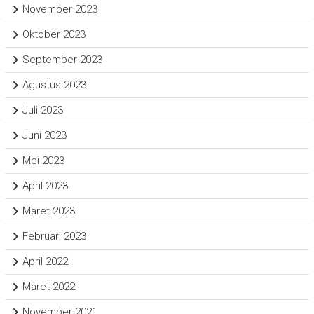
November 2023
Oktober 2023
September 2023
Agustus 2023
Juli 2023
Juni 2023
Mei 2023
April 2023
Maret 2023
Februari 2023
April 2022
Maret 2022
November 2021