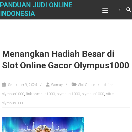
Skip
PANDUAN JUDI ONLINE
to
INDONESIA
content
Menangkan Hadiah Besar di
Slot Online Gacor Olympus1000
September 9, 2024
Womay
Slot Online
daftar
,
,
,
,
olympus1000
link olympus1000
olympus 1000
olympus1000
situs
olympus1000