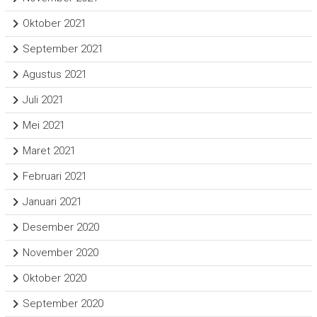
Oktober 2021
September 2021
Agustus 2021
Juli 2021
Mei 2021
Maret 2021
Februari 2021
Januari 2021
Desember 2020
November 2020
Oktober 2020
September 2020