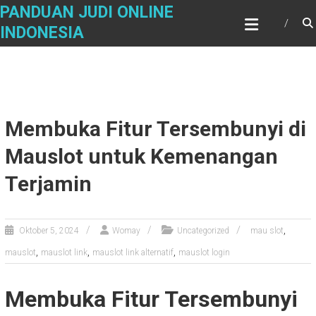
Skip
PANDUAN JUDI ONLINE
to
INDONESIA
content
Membuka Fitur Tersembunyi di
Mauslot untuk Kemenangan
Terjamin
,
Oktober 5, 2024
Womay
Uncategorized
mau slot
,
,
,
mauslot
mauslot link
mauslot link alternatif
mauslot login
Membuka Fitur Tersembunyi