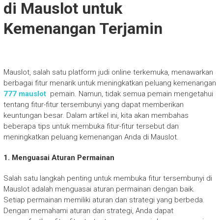
di Mauslot untuk
Kemenangan Terjamin
Mauslot, salah satu platform judi online terkemuka, menawarkan
berbagai fitur menarik untuk meningkatkan peluang kemenangan
777 mauslot
pemain. Namun, tidak semua pemain mengetahui
tentang fitur-fitur tersembunyi yang dapat memberikan
keuntungan besar. Dalam artikel ini, kita akan membahas
beberapa tips untuk membuka fitur-fitur tersebut dan
meningkatkan peluang kemenangan Anda di Mauslot.
1. Menguasai Aturan Permainan
Salah satu langkah penting untuk membuka fitur tersembunyi di
Mauslot adalah menguasai aturan permainan dengan baik.
Setiap permainan memiliki aturan dan strategi yang berbeda.
Dengan memahami aturan dan strategi, Anda dapat