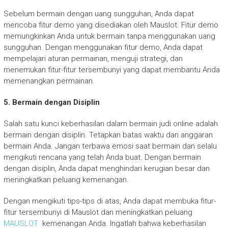
Sebelum bermain dengan uang sungguhan, Anda dapat
mencoba fitur demo yang disediakan oleh Mauslot. Fitur demo
memungkinkan Anda untuk bermain tanpa menggunakan uang
sungguhan. Dengan menggunakan fitur demo, Anda dapat
mempelajari aturan permainan, menguji strategi, dan
menemukan fitur-fitur tersembunyi yang dapat membantu Anda
memenangkan permainan.
5. Bermain dengan Disiplin
Salah satu kunci keberhasilan dalam bermain judi online adalah
bermain dengan disiplin. Tetapkan batas waktu dan anggaran
bermain Anda. Jangan terbawa emosi saat bermain dan selalu
mengikuti rencana yang telah Anda buat. Dengan bermain
dengan disiplin, Anda dapat menghindari kerugian besar dan
meningkatkan peluang kemenangan.
Dengan mengikuti tips-tips di atas, Anda dapat membuka fitur-
fitur tersembunyi di Mauslot dan meningkatkan peluang
MAUSLOT
kemenangan Anda. Ingatlah bahwa keberhasilan