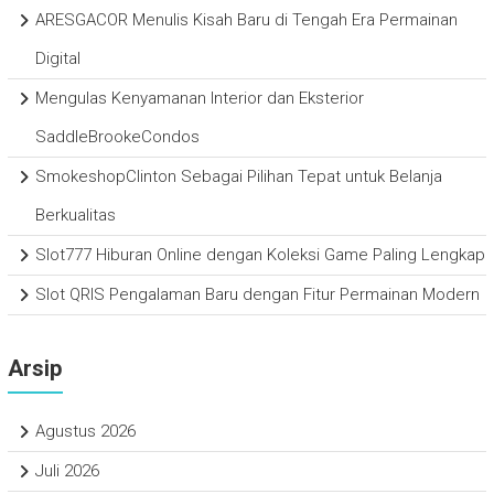
ARESGACOR Menulis Kisah Baru di Tengah Era Permainan
Digital
Mengulas Kenyamanan Interior dan Eksterior
SaddleBrookeCondos
SmokeshopClinton Sebagai Pilihan Tepat untuk Belanja
Berkualitas
Slot777 Hiburan Online dengan Koleksi Game Paling Lengkap
Slot QRIS Pengalaman Baru dengan Fitur Permainan Modern
Arsip
Agustus 2026
Juli 2026