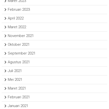
Maret 2023
Februari 2023
April 2022
Maret 2022
November 2021
Oktober 2021
September 2021
Agustus 2021
Juli 2021
Mei 2021
Maret 2021
Februari 2021
Januari 2021