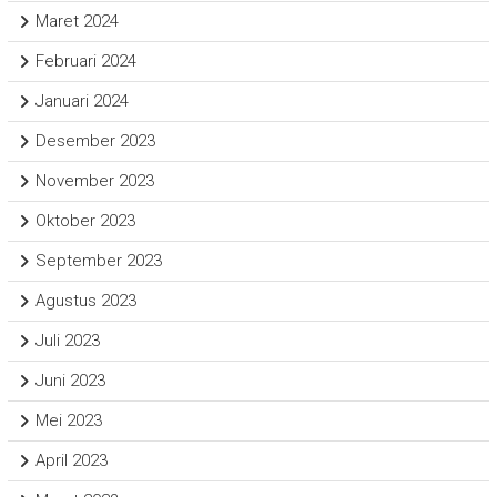
Maret 2024
Februari 2024
Januari 2024
Desember 2023
November 2023
Oktober 2023
September 2023
Agustus 2023
Juli 2023
Juni 2023
Mei 2023
April 2023