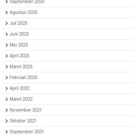
September 2023
Agustus 2023
Juli 2023
Juni 2023
Mei 2023
April 2023
Maret 2023
Februari 2023
April 2022
Maret 2022
November 2021
Oktober 2021
September 2021