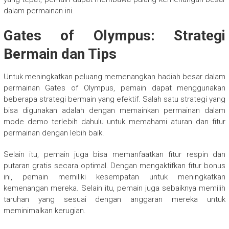
dalam permainan ini.
Gates of Olympus: Strategi
Bermain dan Tips
Untuk meningkatkan peluang memenangkan hadiah besar dalam
permainan Gates of Olympus, pemain dapat menggunakan
beberapa strategi bermain yang efektif. Salah satu strategi yang
bisa digunakan adalah dengan memainkan permainan dalam
mode demo terlebih dahulu untuk memahami aturan dan fitur
permainan dengan lebih baik.
Selain itu, pemain juga bisa memanfaatkan fitur respin dan
putaran gratis secara optimal. Dengan mengaktifkan fitur bonus
ini, pemain memiliki kesempatan untuk meningkatkan
kemenangan mereka. Selain itu, pemain juga sebaiknya memilih
taruhan yang sesuai dengan anggaran mereka untuk
meminimalkan kerugian.