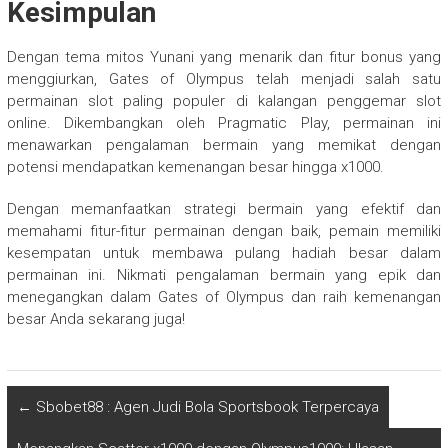
Kesimpulan
Dengan tema mitos Yunani yang menarik dan fitur bonus yang
menggiurkan, Gates of Olympus telah menjadi salah satu
permainan slot paling populer di kalangan penggemar slot
online. Dikembangkan oleh Pragmatic Play, permainan ini
menawarkan pengalaman bermain yang memikat dengan
potensi mendapatkan kemenangan besar hingga x1000.
Dengan memanfaatkan strategi bermain yang efektif dan
memahami fitur-fitur permainan dengan baik, pemain memiliki
kesempatan untuk membawa pulang hadiah besar dalam
permainan ini. Nikmati pengalaman bermain yang epik dan
menegangkan dalam Gates of Olympus dan raih kemenangan
besar Anda sekarang juga!
←
Sbobet88 : Agen Judi Bola Sportsbook Terpercaya