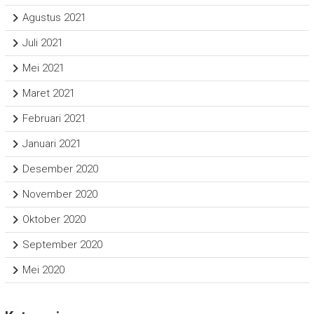
Agustus 2021
Juli 2021
Mei 2021
Maret 2021
Februari 2021
Januari 2021
Desember 2020
November 2020
Oktober 2020
September 2020
Mei 2020