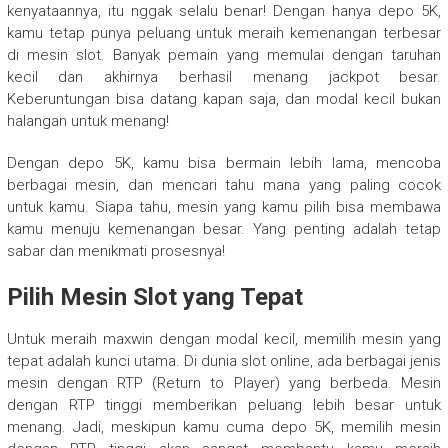
kenyataannya, itu nggak selalu benar! Dengan hanya depo 5K,
kamu tetap punya peluang untuk meraih kemenangan terbesar
di mesin slot. Banyak pemain yang memulai dengan taruhan
kecil dan akhirnya berhasil menang jackpot besar.
Keberuntungan bisa datang kapan saja, dan modal kecil bukan
halangan untuk menang!
Dengan depo 5K, kamu bisa bermain lebih lama, mencoba
berbagai mesin, dan mencari tahu mana yang paling cocok
untuk kamu. Siapa tahu, mesin yang kamu pilih bisa membawa
kamu menuju kemenangan besar. Yang penting adalah tetap
sabar dan menikmati prosesnya!
Pilih Mesin Slot yang Tepat
Untuk meraih maxwin dengan modal kecil, memilih mesin yang
tepat adalah kunci utama. Di dunia slot online, ada berbagai jenis
mesin dengan RTP (Return to Player) yang berbeda. Mesin
dengan RTP tinggi memberikan peluang lebih besar untuk
menang. Jadi, meskipun kamu cuma depo 5K, memilih mesin