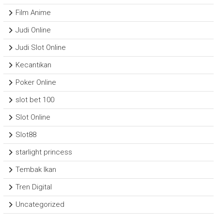
Film Anime
Judi Online
Judi Slot Online
Kecantikan
Poker Online
slot bet 100
Slot Online
Slot88
starlight princess
Tembak Ikan
Tren Digital
Uncategorized