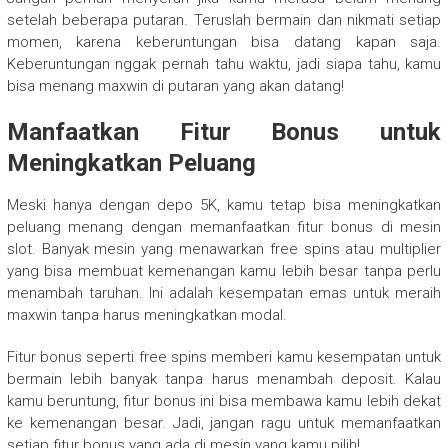
setelah beberapa putaran. Teruslah bermain dan nikmati setiap
momen, karena keberuntungan bisa datang kapan saja.
Keberuntungan nggak pernah tahu waktu, jadi siapa tahu, kamu
bisa menang maxwin di putaran yang akan datang!
Manfaatkan Fitur Bonus untuk
Meningkatkan Peluang
Meski hanya dengan depo 5K, kamu tetap bisa meningkatkan
peluang menang dengan memanfaatkan fitur bonus di mesin
slot. Banyak mesin yang menawarkan free spins atau multiplier
yang bisa membuat kemenangan kamu lebih besar tanpa perlu
menambah taruhan. Ini adalah kesempatan emas untuk meraih
maxwin tanpa harus meningkatkan modal.
Fitur bonus seperti free spins memberi kamu kesempatan untuk
bermain lebih banyak tanpa harus menambah deposit. Kalau
kamu beruntung, fitur bonus ini bisa membawa kamu lebih dekat
ke kemenangan besar. Jadi, jangan ragu untuk memanfaatkan
setiap fitur bonus yang ada di mesin yang kamu pilih!