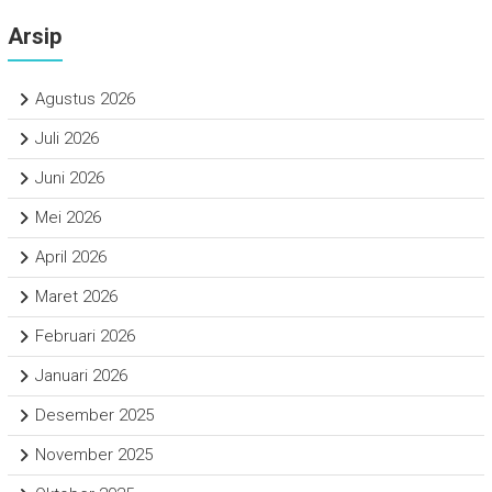
Arsip
Agustus 2026
Juli 2026
Juni 2026
Mei 2026
April 2026
Maret 2026
Februari 2026
Januari 2026
Desember 2025
November 2025