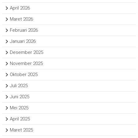
April 2026
Maret 2026
Februari 2026
Januari 2026
Desember 2025
November 2025
Oktober 2025
Juli 2025
Juni 2025
Mei 2025
April 2025
Maret 2025