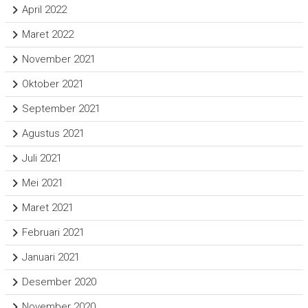
April 2022
Maret 2022
November 2021
Oktober 2021
September 2021
Agustus 2021
Juli 2021
Mei 2021
Maret 2021
Februari 2021
Januari 2021
Desember 2020
November 2020