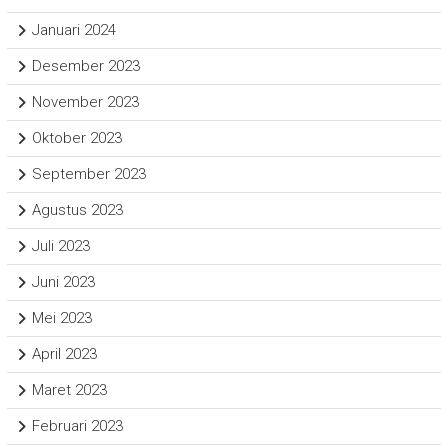
Januari 2024
Desember 2023
November 2023
Oktober 2023
September 2023
Agustus 2023
Juli 2023
Juni 2023
Mei 2023
April 2023
Maret 2023
Februari 2023