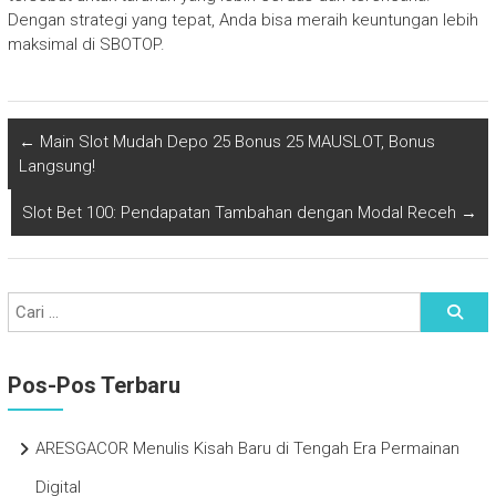
Dengan strategi yang tepat, Anda bisa meraih keuntungan lebih
maksimal di SBOTOP.
←
Main Slot Mudah Depo 25 Bonus 25 MAUSLOT, Bonus
Langsung!
Slot Bet 100: Pendapatan Tambahan dengan Modal Receh
→
Pos-Pos Terbaru
ARESGACOR Menulis Kisah Baru di Tengah Era Permainan
Digital