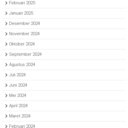
Februari 2025
Januari 2025
Desember 2024
November 2024
Oktober 2024
September 2024
Agustus 2024
Juli 2024
Juni 2024
Mei 2024
April 2024
Maret 2024
Februari 2024