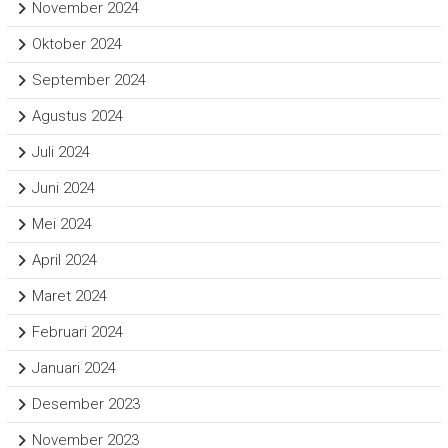
November 2024
Oktober 2024
September 2024
Agustus 2024
Juli 2024
Juni 2024
Mei 2024
April 2024
Maret 2024
Februari 2024
Januari 2024
Desember 2023
November 2023