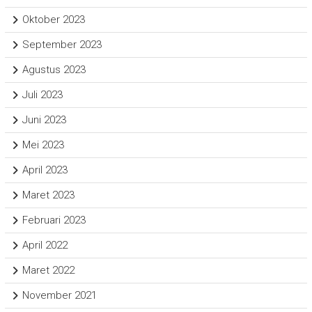
Oktober 2023
September 2023
Agustus 2023
Juli 2023
Juni 2023
Mei 2023
April 2023
Maret 2023
Februari 2023
April 2022
Maret 2022
November 2021