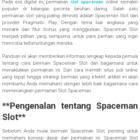
Pada era digital ini, permainan
slot spaceman
online semakin
populer di kalangan pecinta taruhan daring. Salah satu
permainan slot yang paling diminati adalah Spaceman Slot dari
provider Pragmatic Play. Dengan tema luar angkasa yang
menarik dan fitur bonus yang menggiurkan, Spaceman Slot
menjadi pilihan yang sempurna untuk para pemain yang ingin
mencoba keberuntungan mereka.
Panduan ini akan memberikan informasi lengkap kepada pemula
tentang cara bermain Spaceman Slot dan bagaimana untuk
menaklukkan permainan ini. Dari cara memilih situs judi online
yang tepat hingga strategi bermain yang efektif, artikel ini akan
membantu Anda memahami dengan lebih baik bagaimana cara
memenangkan permainan Slot Spaceman.
**Pengenalan tentang Spaceman
Slot**
Sebelum Anda mulai bermain Spaceman Slot, penting untuk
memahami konsep dasar dari permainan ini. Spaceman Slot