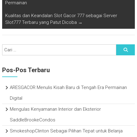
Permainan
Kualitas dan Keandalan Slot Gacor 777 sebagai Server
Slot777 Terbaru yang Patut Dicoba
→
Pos-Pos Terbaru
ARESGACOR Menulis Kisah Baru di Tengah Era Permainan
Digital
Mengulas Kenyamanan Interior dan Eksterior
SaddleBrookeCondos
SmokeshopClinton Sebagai Pilihan Tepat untuk Belanja