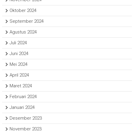
Oktober 2024
September 2024
Agustus 2024
Juli 2024
Juni 2024
Mei 2024
April 2024
Maret 2024
Februari 2024
Januari 2024
Desember 2023
November 2023