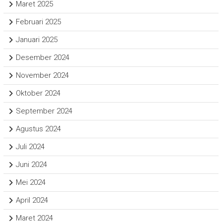
Maret 2025
Februari 2025
Januari 2025
Desember 2024
November 2024
Oktober 2024
September 2024
Agustus 2024
Juli 2024
Juni 2024
Mei 2024
April 2024
Maret 2024