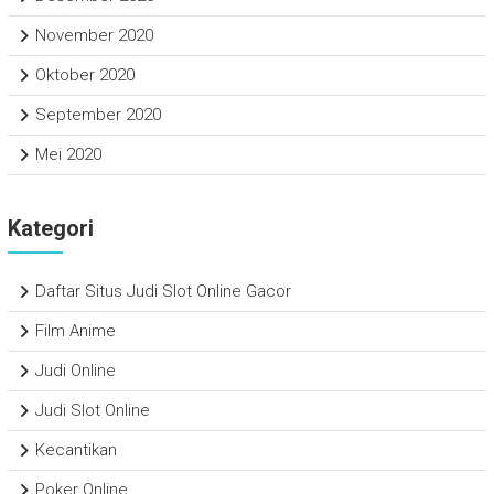
November 2020
Oktober 2020
September 2020
Mei 2020
Kategori
Daftar Situs Judi Slot Online Gacor
Film Anime
Judi Online
Judi Slot Online
Kecantikan
Poker Online