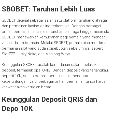
SBOBET: Taruhan Lebih Luas
SBOBET dikenal sebagai salah satu platform taruhan olahraga
dan permainan kasino online terkemuka. Dengan berbagai
pilihan permainan, mulai dari taruhan olahraga hingga mesin slot,
SBOBET menawarkan kemudahan bagi pemain yang mencari
variasi dalam bermain. Melalui SBOBET, pemain bisa menikmati
permainan slot yang sudah disebutkan sebelumnya, seperti
Slot777, Lucky Neko, dan Mahjong Ways.
Keunggulan SBOBET adalah kemudahan dalam melakukan
deposit, termasuk opsi QRIS. Dengan deposit yang terjangkau,
seperti 10K, setiap pemain berhak untuk mencoba
keberuntungannya di berbagai pilihan permainan tanpa harus
khawatir akan kerugian besar.
Keunggulan Deposit QRIS dan
Depo 10K