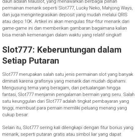
daun adalah Mauslot, yang menawarkan berbagai pilihan
permainan menarik seperti Slot777, Lucky Neko, Mahjong Ways,
dan juga mengintegrasikan deposit yang mudah melalui QRIS
atau depo 10K. Artikel ini akan mengulas fitur-fitur menarik dari
game-game ini dan memberikan gambaran bagaimana kalian
bisa meraih kemenangan dalam waktu yang relatif singkat!
Slot777: Keberuntungan dalam
Setiap Putaran
Slot777 merupakan salah satu jenis permainan slot yang banyak
diminati karena grafisnya yang menarik dan mudah dipahami.
Mengusung tema yang beragam, dari petualangan hingga
fantasi, Slot777 menjamin pengalaman bermain yang seru. Salah
satu keunggulan dari Slot777 adalah tingkat pembayaran yang
tinggi, membuat para pemain memiliki peluang menang yang
cukup besar.
Selain itu, Slot777 sering kali dilengkapi dengan fitur bonus yang
menarik, seperti putaran gratis atau simbol liar yang dapat