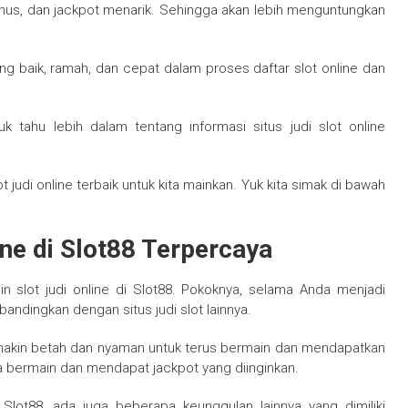
nus, dan jackpot menarik. Sehingga akan lebih menguntungkan
g baik, ramah, dan cepat dalam proses daftar slot online dan
k tahu lebih dalam tentang informasi situs judi slot online
ot judi online terbaik untuk kita mainkan. Yuk kita simak di bawah
ne di Slot88 Terpercaya
n slot judi online di Slot88. Pokoknya, selama Anda menjadi
ndingkan dengan situs judi slot lainnya.
makin betah dan nyaman untuk terus bermain dan mendapatkan
sa bermain dan mendapat jackpot yang diinginkan.
lot88, ada juga beberapa keunggulan lainnya yang dimiliki