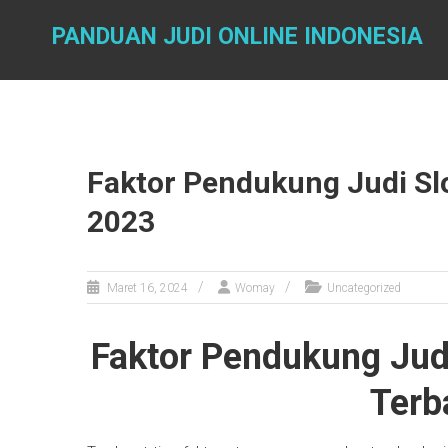
Skip
to
PANDUAN JUDI ONLINE INDONESIA
content
Faktor Pendukung Judi Sl
2023
Maret 16, 2024
Womay
Uncategorized
Faktor Pendukung Jud
Terb