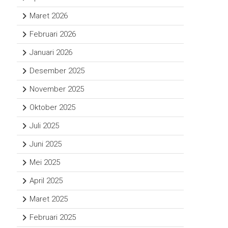
Maret 2026
Februari 2026
Januari 2026
Desember 2025
November 2025
Oktober 2025
Juli 2025
Juni 2025
Mei 2025
April 2025
Maret 2025
Februari 2025