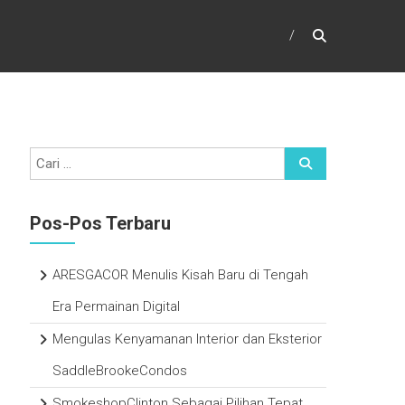
Pos-Pos Terbaru
ARESGACOR Menulis Kisah Baru di Tengah
Era Permainan Digital
Mengulas Kenyamanan Interior dan Eksterior
SaddleBrookeCondos
SmokeshopClinton Sebagai Pilihan Tepat