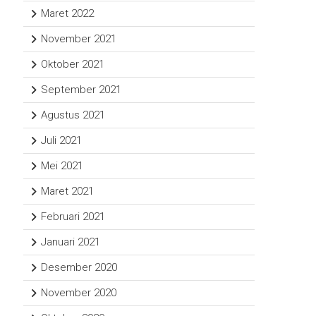
Maret 2022
November 2021
Oktober 2021
September 2021
Agustus 2021
Juli 2021
Mei 2021
Maret 2021
Februari 2021
Januari 2021
Desember 2020
November 2020