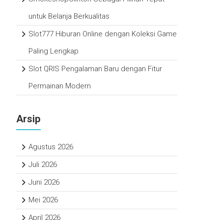
untuk Belanja Berkualitas
Slot777 Hiburan Online dengan Koleksi Game
Paling Lengkap
Slot QRIS Pengalaman Baru dengan Fitur
Permainan Modern
Arsip
Agustus 2026
Juli 2026
Juni 2026
Mei 2026
April 2026