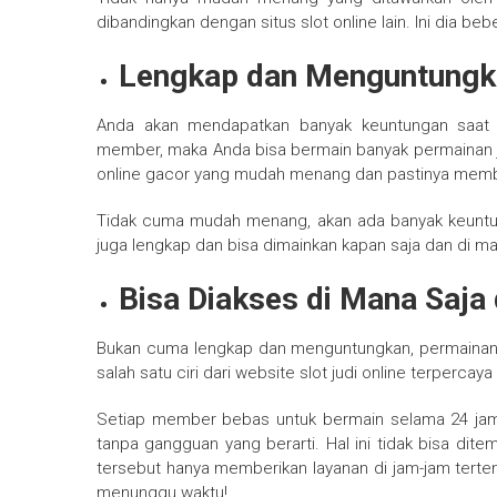
dibandingkan dengan situs slot online lain. Ini dia be
Lengkap dan Menguntungk
Anda akan mendapatkan banyak keuntungan saat b
member, maka Anda bisa bermain banyak permainan judi
online gacor yang mudah menang dan pastinya memb
Tidak cuma mudah menang, akan ada banyak keuntung
juga lengkap dan bisa dimainkan kapan saja dan di ma
Bisa Diakses di Mana Saja
Bukan cuma lengkap dan menguntungkan, permainan Sl
salah satu ciri dari website slot judi online terper
Setiap member bebas untuk bermain selama 24 jam
tanpa gangguan yang berarti. Hal ini tidak bisa dit
tersebut hanya memberikan layanan di jam-jam terten
menunggu waktu!