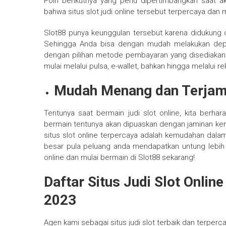
Poin berikutnya yang perlu dipertimbangkan saat 
bahwa situs slot judi online tersebut terpercaya dan
Slot88 punya keunggulan tersebut karena didukung 
Sehingga Anda bisa dengan mudah melakukan depo
dengan pilihan metode pembayaran yang disediakan ol
mulai melalui pulsa, e-wallet, bahkan hingga melalui r
Mudah Menang dan Terjam
Tentunya saat bermain judi slot online, kita ber
bermain tentunya akan dipuaskan dengan jaminan kem
situs slot online terpercaya adalah kemudahan dal
besar pula peluang anda mendapatkan untung lebih ba
online dan mulai bermain di Slot88 sekarang!
Daftar Situs Judi Slot Onl
2023
Agen kami sebagai situs judi slot terbaik dan terperca