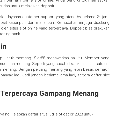
akan bermain game slot online, Anda perlu untuk memastikan
 mudah untuk melakukan deposit.
oleh layanan customer support yang stand by selama 24 jam.
sit kapanpun dari mana pun. Kemudahan ini juga didukung
eh situs slot online yang terpercaya. Deposit bisa dilakukan
ekening bank.
in
harap untuk memang. Slot88 menawarkan hal itu. Member yang
udahan menang. Seperti yang sudah dikatakan, salah satu ciri
am menang. Dengan peluang menang yang lebih besar, semakin
nyak lagi. Jadi jangan berlama-lama lagi, segera daftar slot
ine Terpercaya Gampang Menang
ya no 1 siapkan daftar situs judi slot gacor 2023 untuk