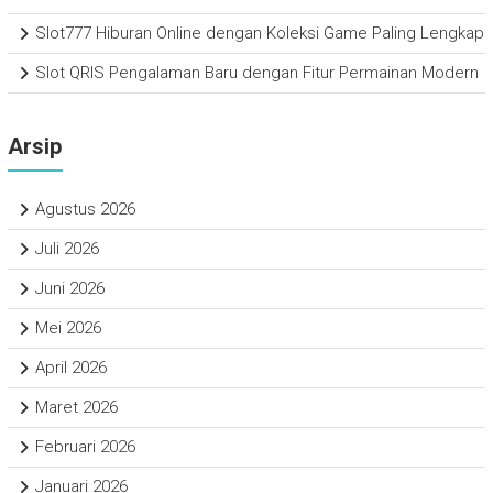
Slot777 Hiburan Online dengan Koleksi Game Paling Lengkap
Slot QRIS Pengalaman Baru dengan Fitur Permainan Modern
Arsip
Agustus 2026
Juli 2026
Juni 2026
Mei 2026
April 2026
Maret 2026
Februari 2026
Januari 2026