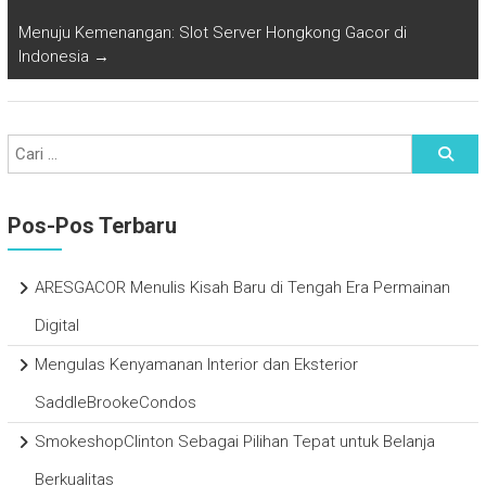
Menuju Kemenangan: Slot Server Hongkong Gacor di
Indonesia
→
Pos-Pos Terbaru
ARESGACOR Menulis Kisah Baru di Tengah Era Permainan
Digital
Mengulas Kenyamanan Interior dan Eksterior
SaddleBrookeCondos
SmokeshopClinton Sebagai Pilihan Tepat untuk Belanja
Berkualitas