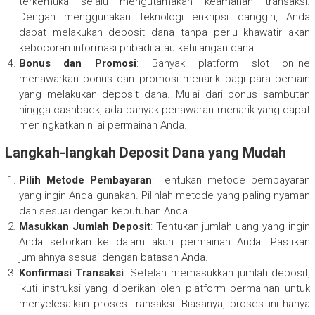
terkemuka selalu mengutamakan keamanan transaksi.
Dengan menggunakan teknologi enkripsi canggih, Anda
dapat melakukan deposit dana tanpa perlu khawatir akan
kebocoran informasi pribadi atau kehilangan dana.
Bonus dan Promosi
: Banyak platform slot online
menawarkan bonus dan promosi menarik bagi para pemain
yang melakukan deposit dana. Mulai dari bonus sambutan
hingga cashback, ada banyak penawaran menarik yang dapat
meningkatkan nilai permainan Anda.
Langkah-langkah Deposit Dana yang Mudah
Pilih Metode Pembayaran
: Tentukan metode pembayaran
yang ingin Anda gunakan. Pilihlah metode yang paling nyaman
dan sesuai dengan kebutuhan Anda.
Masukkan Jumlah Deposit
: Tentukan jumlah uang yang ingin
Anda setorkan ke dalam akun permainan Anda. Pastikan
jumlahnya sesuai dengan batasan Anda.
Konfirmasi Transaksi
: Setelah memasukkan jumlah deposit,
ikuti instruksi yang diberikan oleh platform permainan untuk
menyelesaikan proses transaksi. Biasanya, proses ini hanya