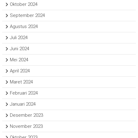
Oktober 2024
September 2024
Agustus 2024
Juli 2024
Juni 2024
Mei 2024
April 2024
Maret 2024
Februari 2024
Januari 2024
Desember 2023
November 2023
Oktober 2023