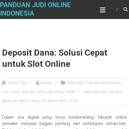
Skip
PANDUAN JUDI ONLINE
to
INDONESIA
content
Deposit Dana: Solusi Cepat
untuk Slot Online
,
Juni 8, 2024
Womay
Daftar Situs Judi Slot Online Gacor
,
,
,
,
Judi Online
Judi Slot Online
Slot Online
Slot88
dana slot login
slot dana
,
,
gacor
slot deposit dana
slot deposit dana 10 ribu
Dalam era digital yang terus berkembang, hiburan online
semakin menjadi bagian penting dari kehidupan sehari-hari.