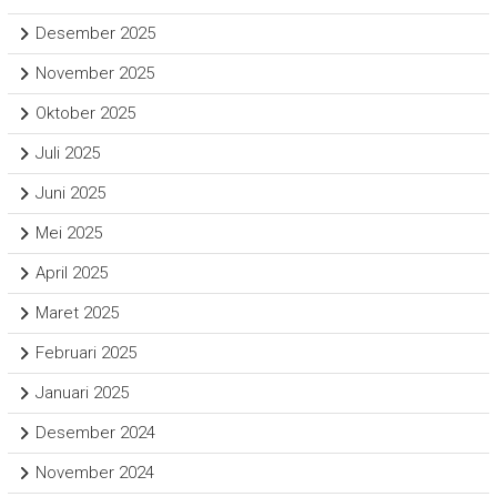
Desember 2025
November 2025
Oktober 2025
Juli 2025
Juni 2025
Mei 2025
April 2025
Maret 2025
Februari 2025
Januari 2025
Desember 2024
November 2024