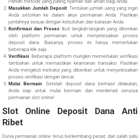
Pilihlah metode yang paling nyaman dan aman bagi Anda.
Masukkan Jumlah Deposit
: Tentukan jumlah uang yang ingin
Anda setorkan ke dalam akun permainan Anda. Pastikan
jumlahnya sesuai dengan kebutuhan dan batasan Anda.
Konfirmasi dan Proses
: Ikuti langkah-langkah yang diberikan
oleh platform permainan untuk menyelesaikan proses
deposit dana. Biasanya, proses ini hanya memerlukan
beberapa klik saja.
Verifikasi
: Beberapa platform mungkin memerlukan verifikasi
tambahan untuk memastikan keamanan transaksi. Pastikan
Anda mengikuti instruksi yang diberikan untuk menyelesaikan
proses verifikasi dengan lancar.
Mulai Bermain
: Setelah deposit dana berhasil dilakukan,
Anda siap untuk mulai bermain dan menikmati serunya
permainan slot online!
Slot Online Deposit Dana Anti
Ribet
Dunia permainan online terus berkembang pesat, dan salah satu