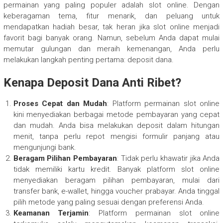
permainan yang paling populer adalah slot online. Dengan
keberagaman tema, fitur menarik, dan peluang untuk
mendapatkan hadiah besar, tak heran jika slot online menjadi
favorit bagi banyak orang. Namun, sebelum Anda dapat mulai
memutar gulungan dan meraih kemenangan, Anda perlu
melakukan langkah penting pertama: deposit dana.
Kenapa Deposit Dana Anti Ribet?
Proses Cepat dan Mudah
: Platform permainan slot online
kini menyediakan berbagai metode pembayaran yang cepat
dan mudah. Anda bisa melakukan deposit dalam hitungan
menit, tanpa perlu repot mengisi formulir panjang atau
mengunjungi bank.
Beragam Pilihan Pembayaran
: Tidak perlu khawatir jika Anda
tidak memiliki kartu kredit. Banyak platform slot online
menyediakan beragam pilihan pembayaran, mulai dari
transfer bank, e-wallet, hingga voucher prabayar. Anda tinggal
pilih metode yang paling sesuai dengan preferensi Anda.
Keamanan Terjamin
: Platform permainan slot online