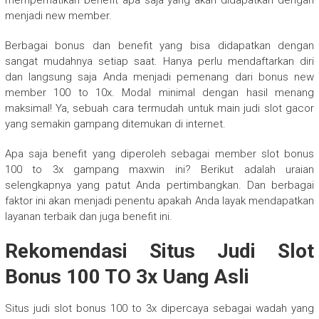
menjadi new member.
Berbagai bonus dan benefit yang bisa didapatkan dengan
sangat mudahnya setiap saat. Hanya perlu mendaftarkan diri
dan langsung saja Anda menjadi pemenang dari bonus new
member 100 to 10x. Modal minimal dengan hasil menang
maksimal! Ya, sebuah cara termudah untuk main judi slot gacor
yang semakin gampang ditemukan di internet.
Apa saja benefit yang diperoleh sebagai member slot bonus
100 to 3x gampang maxwin ini? Berikut adalah uraian
selengkapnya yang patut Anda pertimbangkan. Dan berbagai
faktor ini akan menjadi penentu apakah Anda layak mendapatkan
layanan terbaik dan juga benefit ini.
Rekomendasi Situs Judi Slot
Bonus 100 TO 3x Uang Asli
Situs judi slot bonus 100 to 3x dipercaya sebagai wadah yang