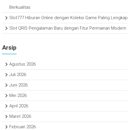
Berkualitas
Slot777 Hiburan Online dengan Koleksi Game Paling Lengkap
Slot QRIS Pengalaman Baru dengan Fitur Permainan Modern
Arsip
Agustus 2026
Juli 2026
Juni 2026
Mei 2026
April 2026
Maret 2026
Februari 2026