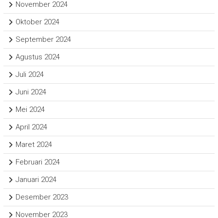
November 2024
Oktober 2024
September 2024
Agustus 2024
Juli 2024
Juni 2024
Mei 2024
April 2024
Maret 2024
Februari 2024
Januari 2024
Desember 2023
November 2023