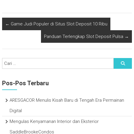
←
Game Judi Populer di Situs Slot Deposit 10 Ribu
Panduan Terlengkap Slot Deposit Pulsa
→
Pos-Pos Terbaru
ARESGACOR Menulis Kisah Baru di Tengah Era Permainan
Digital
Mengulas Kenyamanan Interior dan Eksterior
SaddleBrookeCondos