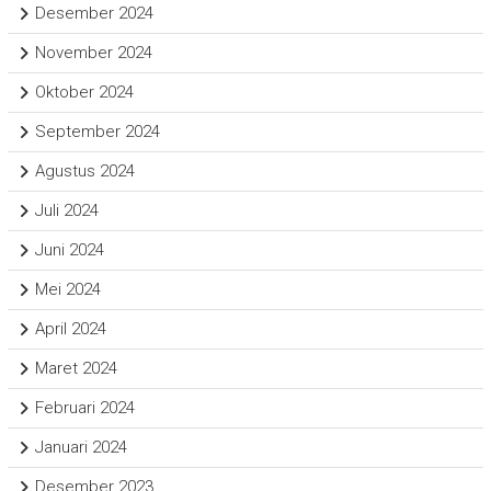
Desember 2024
November 2024
Oktober 2024
September 2024
Agustus 2024
Juli 2024
Juni 2024
Mei 2024
April 2024
Maret 2024
Februari 2024
Januari 2024
Desember 2023