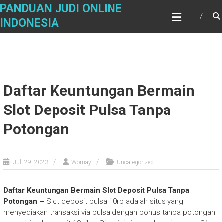
Skip
PANDUAN JUDI ONLINE
to
INDONESIA
content
Daftar Keuntungan Bermain
Slot Deposit Pulsa Tanpa
Potongan
Juli 29, 2023
Womay
Uncategorized
Daftar Keuntungan Bermain Slot Deposit Pulsa Tanpa
Potongan
–
Slot deposit pulsa 10rb adalah situs yang
menyediakan transaksi via pulsa dengan bonus tanpa potongan