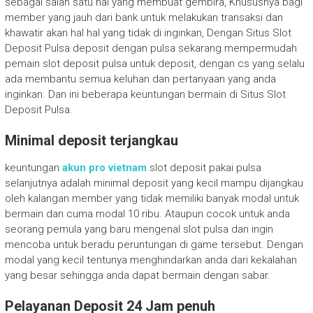
sebagai salah satu hal yang membuat gembira, Khususnya bagi
member yang jauh dari bank untuk melakukan transaksi dan
khawatir akan hal hal yang tidak di inginkan, Dengan Situs Slot
Deposit Pulsa deposit dengan pulsa sekarang mempermudah
pemain slot deposit pulsa untuk deposit, dengan cs yang selalu
ada membantu semua keluhan dan pertanyaan yang anda
inginkan. Dan ini beberapa keuntungan bermain di Situs Slot
Deposit Pulsa.
Minimal deposit terjangkau
keuntungan
akun pro vietnam
slot deposit pakai pulsa
selanjutnya adalah minimal deposit yang kecil mampu dijangkau
oleh kalangan member yang tidak memiliki banyak modal untuk
bermain dan cuma modal 10 ribu. Ataupun cocok untuk anda
seorang pemula yang baru mengenal slot pulsa dan ingin
mencoba untuk beradu peruntungan di game tersebut. Dengan
modal yang kecil tentunya menghindarkan anda dari kekalahan
yang besar sehingga anda dapat bermain dengan sabar.
Pelayanan Deposit 24 Jam penuh