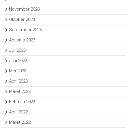
November 2023
Oktober 2023
September 2023
Agustus 2023
Juli 2023
Juni 2023
Mei 2023
April 2023
Maret 2023
Februari 2023
April 2022
Maret 2022