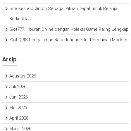
SmokeshopClinton Sebagai Pilihan Tepat untuk Belanja
Berkualitas
Slot777 Hiburan Online dengan Koleksi Game Paling Lengkap
Slot QRIS Pengalaman Baru dengan Fitur Permainan Modern
Arsip
Agustus 2026
Juli 2026
Juni 2026
Mei 2026
April 2026
Maret 2026