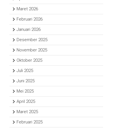
Maret 2026
Februari 2026
Januari 2026
Desember 2025
November 2025
Oktober 2025
Juli 2025
Juni 2025
Mei 2025
April 2025
Maret 2025
Februari 2025