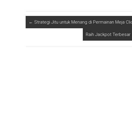
←
Strategi Jitu untuk Menang di Permainan Meja Cl
Raih Jackpot Terbesar