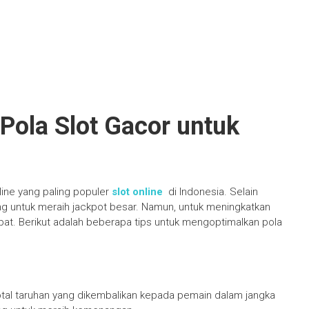
Pola Slot Gacor untuk
nline yang paling populer
slot online
di Indonesia. Selain
ng untuk meraih jackpot besar. Namun, untuk meningkatkan
pat. Berikut adalah beberapa tips untuk mengoptimalkan pola
tal taruhan yang dikembalikan kepada pemain dalam jangka