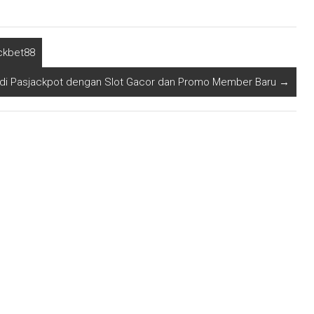
ickbet88
 di Pasjackpot dengan Slot Gacor dan Promo Member Baru
→