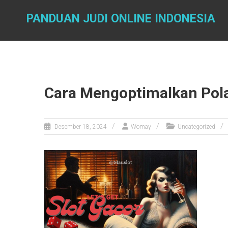
Skip
to
PANDUAN JUDI ONLINE INDONESIA
content
Cara Mengoptimalkan Pola
Desember 18, 2024
Womay
Uncategorized