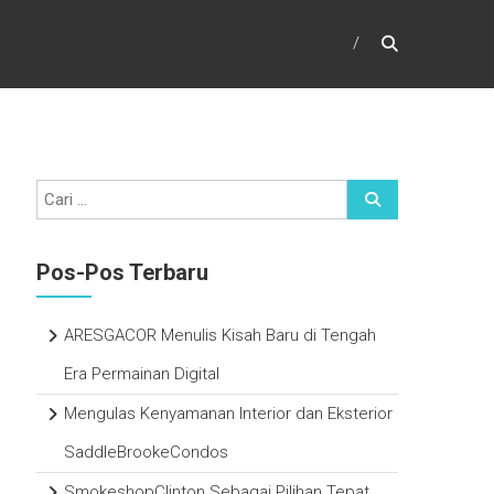
Pos-Pos Terbaru
ARESGACOR Menulis Kisah Baru di Tengah
Era Permainan Digital
Mengulas Kenyamanan Interior dan Eksterior
SaddleBrookeCondos
SmokeshopClinton Sebagai Pilihan Tepat