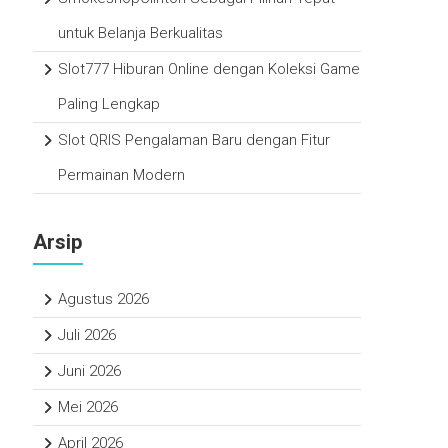
untuk Belanja Berkualitas
Slot777 Hiburan Online dengan Koleksi Game
Paling Lengkap
Slot QRIS Pengalaman Baru dengan Fitur
Permainan Modern
Arsip
Agustus 2026
Juli 2026
Juni 2026
Mei 2026
April 2026