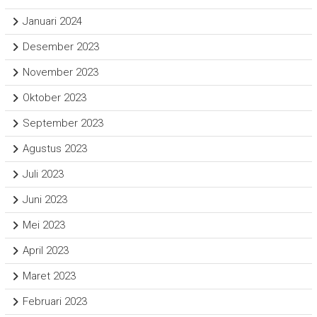
Januari 2024
Desember 2023
November 2023
Oktober 2023
September 2023
Agustus 2023
Juli 2023
Juni 2023
Mei 2023
April 2023
Maret 2023
Februari 2023