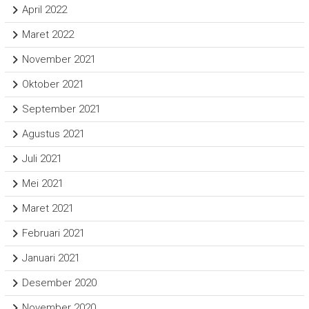
April 2022
Maret 2022
November 2021
Oktober 2021
September 2021
Agustus 2021
Juli 2021
Mei 2021
Maret 2021
Februari 2021
Januari 2021
Desember 2020
November 2020