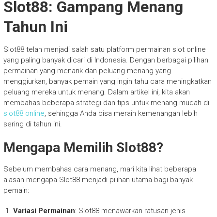
Slot88: Gampang Menang
Tahun Ini
Slot88 telah menjadi salah satu platform permainan slot online
yang paling banyak dicari di Indonesia. Dengan berbagai pilihan
permainan yang menarik dan peluang menang yang
menggiurkan, banyak pemain yang ingin tahu cara meningkatkan
peluang mereka untuk menang. Dalam artikel ini, kita akan
membahas beberapa strategi dan tips untuk menang mudah di
slot88 online
, sehingga Anda bisa meraih kemenangan lebih
sering di tahun ini.
Mengapa Memilih Slot88?
Sebelum membahas cara menang, mari kita lihat beberapa
alasan mengapa Slot88 menjadi pilihan utama bagi banyak
pemain:
Variasi Permainan
: Slot88 menawarkan ratusan jenis