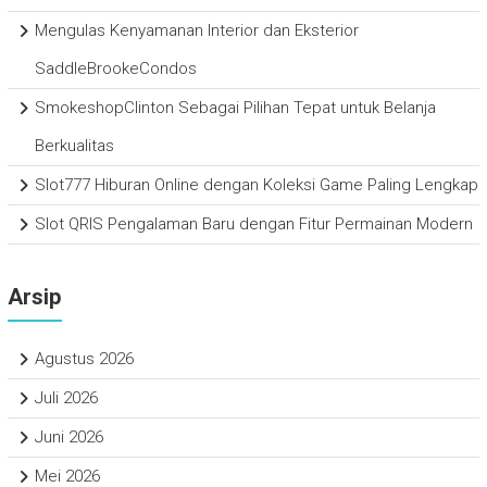
Mengulas Kenyamanan Interior dan Eksterior
SaddleBrookeCondos
SmokeshopClinton Sebagai Pilihan Tepat untuk Belanja
Berkualitas
Slot777 Hiburan Online dengan Koleksi Game Paling Lengkap
Slot QRIS Pengalaman Baru dengan Fitur Permainan Modern
Arsip
Agustus 2026
Juli 2026
Juni 2026
Mei 2026