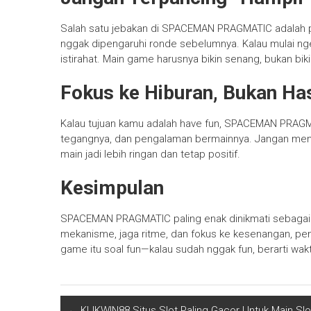
Salah satu jebakan di SPACEMAN PRAGMATIC adalah pera
nggak dipengaruhi ronde sebelumnya. Kalau mulai nge
istirahat. Main game harusnya bikin senang, bukan biki
Fokus ke Hiburan, Bukan Has
Kalau tujuan kamu adalah have fun, SPACEMAN PRAGMAT
tegangnya, dan pengalaman bermainnya. Jangan menjad
main jadi lebih ringan dan tetap positif.
Kesimpulan
SPACEMAN PRAGMATIC paling enak dinikmati sebaga
mekanisme, jaga ritme, dan fokus ke kesenangan, pen
game itu soal fun—kalau sudah nggak fun, berarti wakt
←
KLIKWIN88 Situs Slot Paling Gacor Untuk Main Slot