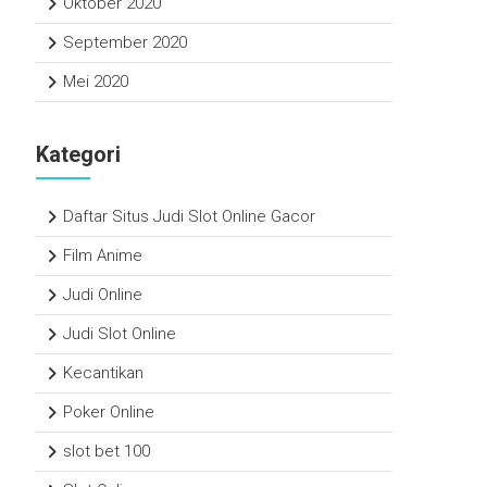
Oktober 2020
September 2020
Mei 2020
Kategori
Daftar Situs Judi Slot Online Gacor
Film Anime
Judi Online
Judi Slot Online
Kecantikan
Poker Online
slot bet 100