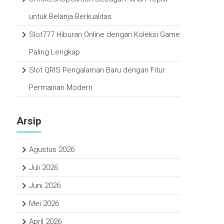
untuk Belanja Berkualitas
Slot777 Hiburan Online dengan Koleksi Game
Paling Lengkap
Slot QRIS Pengalaman Baru dengan Fitur
Permainan Modern
Arsip
Agustus 2026
Juli 2026
Juni 2026
Mei 2026
April 2026