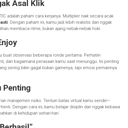
ak Asal Klik
 adalah paham cara kerjanya. Multiplier naik secara acak
asti
. Dengan paham ini, kamu jadi lebih realistis dan nggak
atihan membaca ritme, bukan ajang nebak-nebak hoki.
Enjoy
ktu buat observasi beberapa ronde pertama. Perhatiin
nti, dan bagaimana perasaan kamu saat menunggu. Ini penting
yang sering bikin gagal bukan gamenya, tapi emosi pemainnya
u Penting
an manajemen risiko. Tentuin batas virtual kamu sendiri—
enti. Dengan cara ini, kamu belajar disiplin dan nggak kebawa
bahkan di kehidupan sehari-hari.
Berhasil”