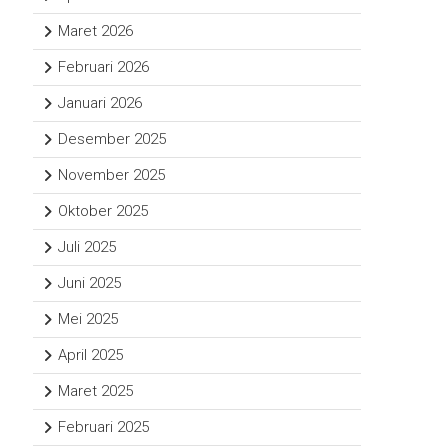
Maret 2026
Februari 2026
Januari 2026
Desember 2025
November 2025
Oktober 2025
Juli 2025
Juni 2025
Mei 2025
April 2025
Maret 2025
Februari 2025