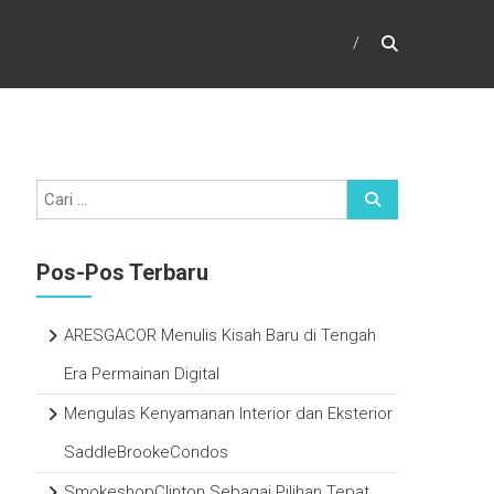
Pos-Pos Terbaru
ARESGACOR Menulis Kisah Baru di Tengah
Era Permainan Digital
Mengulas Kenyamanan Interior dan Eksterior
SaddleBrookeCondos
SmokeshopClinton Sebagai Pilihan Tepat