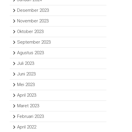
Desember 2023
November 2023
Oktober 2023
September 2023
Agustus 2023
Juli 2023
Juni 2023
Mei 2023
April 2023
Maret 2023
Februari 2023
April 2022