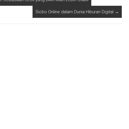
Sicbo Online dalam Dunia Hiburan Digital
→