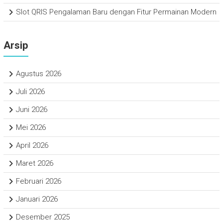
Slot QRIS Pengalaman Baru dengan Fitur Permainan Modern
Arsip
Agustus 2026
Juli 2026
Juni 2026
Mei 2026
April 2026
Maret 2026
Februari 2026
Januari 2026
Desember 2025