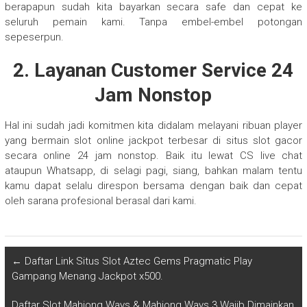
berapapun sudah kita bayarkan secara safe dan cepat ke
seluruh pemain kami. Tanpa embel-embel potongan
sepeserpun.
2. Layanan Customer Service 24
Jam Nonstop
Hal ini sudah jadi komitmen kita didalam melayani ribuan player
yang bermain slot online jackpot terbesar di situs slot gacor
secara online 24 jam nonstop. Baik itu lewat CS live chat
ataupun Whatsapp, di selagi pagi, siang, bahkan malam tentu
kamu dapat selalu direspon bersama dengan baik dan cepat
oleh sarana profesional berasal dari kami.
←
Daftar Link Situs Slot Aztec Gems Pragmatic Play
Gampang Menang Jackpot x500.
Daftar Slot Mahjong Ways & Mahjong Ways 3 Wajib Dimainkan