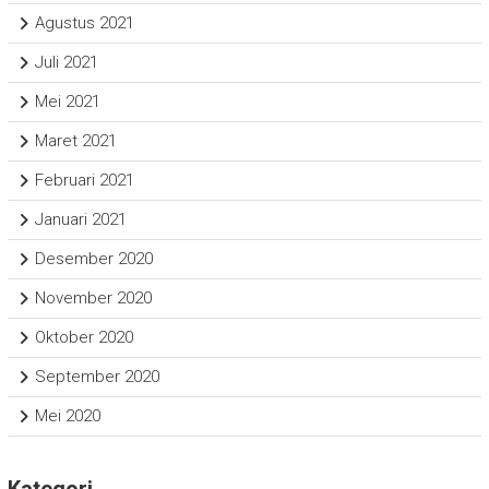
Agustus 2021
Juli 2021
Mei 2021
Maret 2021
Februari 2021
Januari 2021
Desember 2020
November 2020
Oktober 2020
September 2020
Mei 2020