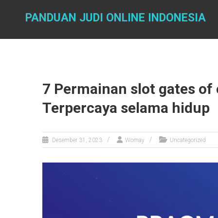
Skip
to
PANDUAN JUDI ONLINE INDONESIA
content
7 Permainan slot gates of
Terpercaya selama hidup
Desember 31, 2023
Womay
Uncategorized