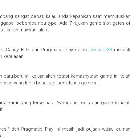
embang sangat cepat, kalau anda kepanikan saat memutuskan
ggapai beberapa ribu type. Ada 7 rujukan game slot gates of
ti kalian mainkan ialah :
k, Candy Blitz dari Pragmatic Play selalu
ceriabet88
menarik
i kepuasan.
n baru-baru ini keluar akan tetapi kemashyuran game ini telah
nus yang lebih besar jadi senjata inti game ini.
rta karun yang terselinap. Avalanche reels dari game ini ialah
f.
resif dari Pragmatic Play ini masih jadi pujaan walau cuman
a.