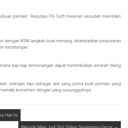
k juta-an pemain. Reputasi PG Soft melesat sesudah membikin
emain dengan 4096 langkah buat menang, ditambahkan perputaran
ri keuntungan.
i mana tiap-tiap kemenangan dapat menimbulkan amarah Viking
kan selingan tapi sebagai alat yang prima buat pemain yang
ya memiliki komitmen dengan uang sesungguhnya.
r Hari Ini
Metode Main Judi Slot Online Senantiasa Gacor
→