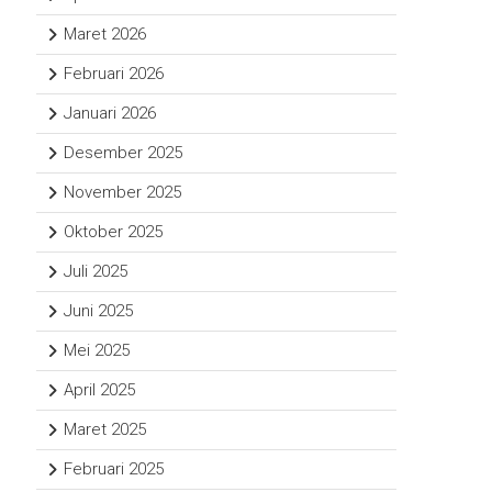
Maret 2026
Februari 2026
Januari 2026
Desember 2025
November 2025
Oktober 2025
Juli 2025
Juni 2025
Mei 2025
April 2025
Maret 2025
Februari 2025