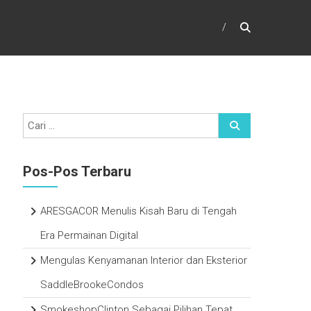
Pos-Pos Terbaru
ARESGACOR Menulis Kisah Baru di Tengah
Era Permainan Digital
Mengulas Kenyamanan Interior dan Eksterior
SaddleBrookeCondos
SmokeshopClinton Sebagai Pilihan Tepat