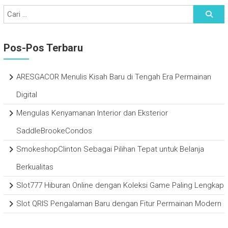
Pos-Pos Terbaru
ARESGACOR Menulis Kisah Baru di Tengah Era Permainan
Digital
Mengulas Kenyamanan Interior dan Eksterior
SaddleBrookeCondos
SmokeshopClinton Sebagai Pilihan Tepat untuk Belanja
Berkualitas
Slot777 Hiburan Online dengan Koleksi Game Paling Lengkap
Slot QRIS Pengalaman Baru dengan Fitur Permainan Modern