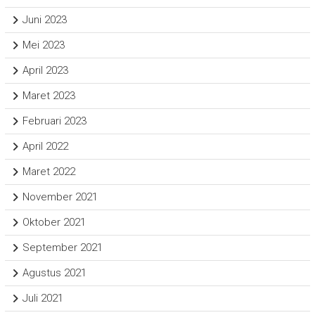
Juni 2023
Mei 2023
April 2023
Maret 2023
Februari 2023
April 2022
Maret 2022
November 2021
Oktober 2021
September 2021
Agustus 2021
Juli 2021